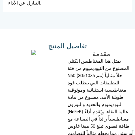
التنازل عن الأداء.
تفاصيل المنتج
مقدمة
يمثل هذا المغناطيس الكتلي
المصنوع من النيوديميوم من فئة
N50 (30×10×5 مم) حلاً مثالياً
للتطبيقات التي تتطلب قوة
مغناطيسية استثنائية وموثوقية
طويلة الأمد. مصنوع من مادة
النيوديميوم والحديد والبورون
(NdFeB) عالية النقاء، ويُقدم أداءً
مغناطيسياً رائداً في الصناعة مع
طاقة قصوى تبلغ 50 ميغا غاوس
أورستد، مما يجعله مثالياً للتصاميم