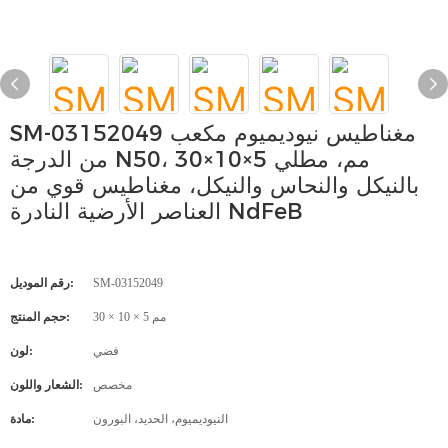
SM-03152049 مغناطيس نيوديميوم مكعب
من الدرجة N50، 30×10×5 مم، مطلي
بالنيكل والنحاس والنيكل، مغناطيس قوي من
العناصر الأرضية النادرة NdFeB
SM-03152049
رقم الموديل:
30 × 10 × 5 مم
حجم المنتج:
فضي
لون:
مخصص
الشعار واللون:
النيوديميوم، الحديد، البورون
مادة: