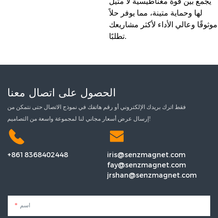
يجمع بين قوة مغناطيسية لا مثيل
لها وحماية متينة، مما يوفر حلاً
موثوقًا وعالي الأداء لأكثر مشاريعك
تطلبًا.
الحصول على اتصال معنا
فقط اترك بريدك الإلكتروني أو رقم هاتفك في نموذج الاتصال حتى نتمكن من
إرسال عرض أسعار مجاني لنا لمجموعة واسعة من التصاميم!
+8618368402448
iris@senzmagnet.com
fay@senzmagnet.com
jrshan@senzmagnet.com
اسم