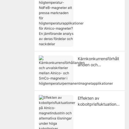
NdFeB-magneter att
pressa marknaden för
högtemperaturapplika
tioner för Alnico-
magneter? En
jämförande analys av
deras fördelar och
nackdelar
Kärnkonkurrensförhåll
anden och
urvalskriterier mellan
Alnico- och SmCo-
magneter i
högtemperaturperman
entmagnetapplikation
Effekten av
er
koboltprisfluktuationer
på Alnico-
magnetindustrin och
alternativa lösningar
under höga