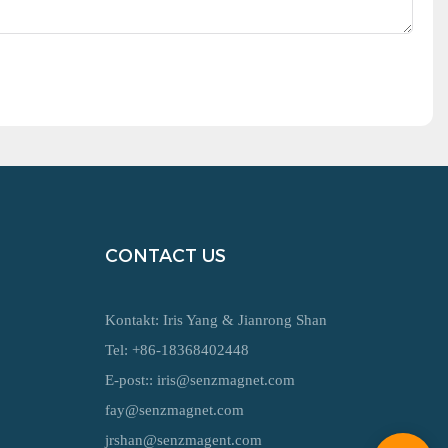
CONTACT US
Kontakt: Iris Yang & Jianrong Shan
Tel: +86-18368402448
E-post::
iris@senzmagnet.com
fay@senzmagnet.com
jrshan@senzmagent.com