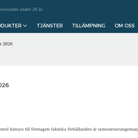
everantör under 20 år.
ODUKTER
TJÄNSTER
TILLÄMPNING
OM OSS
ar 2026
026
med hänsyn till företagets faktiska förhållanden är semesterarrangeman