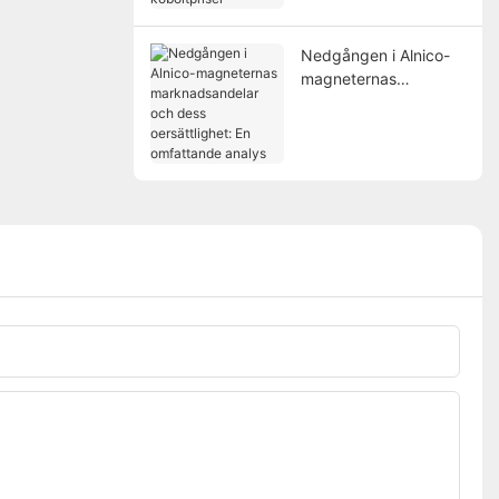
koboltpriser
Nedgången i Alnico-
magneternas
marknadsandelar och
dess oersättlighet: En
omfattande analys