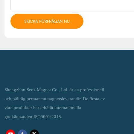
SKICKA FÖRFRÅGAN NU
Shengzhou Senz Magnet Co., Ltd. är en professionell
och pålitlig permanentmagnetsleverantör. De flesta av
våra produkter har erhållit internationella
godkännanden ISO9001:2015.