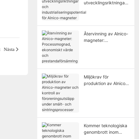
utvecklingsriktningar
och
industrialiseringspoten
tial för Alnico-
magneter
Återvinning av Alnico-
magneter:
Processmognad,
:
Nästa
ekonomiskt värde och
prestandaförsämring
Miljökrav för
produktion av Alnico-
magneter och kontroll
av föroreningsutsläpp
under smält- och
sintringsprocesser
Kommer teknologiska
genombrott inom
högtemperatur-