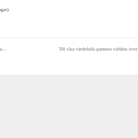
agar)
Magnetiska prestandaförändringar och lågtemperatursprödhet hos Alnico-magneter i kryogena miljöer (-20 °C, -40 °C)
Till våra värdefulla partners världen över