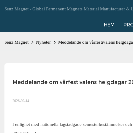
Senz Magnet - Global Permanent Magnets Material Manufacturer & L
HEM
PR
Senz Magnet
Nyheter
Meddelande om vårfestivalens helgdag
Meddelande om vårfestivalens helgdagar 2
2026-02-14
I enlighet med nationella lagstadgade semesterbestämmelser och 