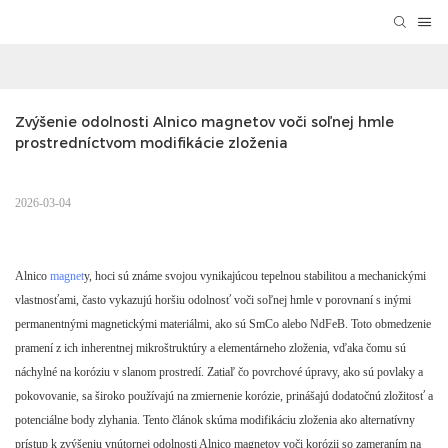
Zvýšenie odolnosti Alnico magnetov voči soľnej hmle 
prostredníctvom modifikácie zloženia
2026-03-04
Alnico
magnet
y, hoci sú známe svojou vynikajúcou tepelnou stabilitou a mechanickými
vlastnosťami, často vykazujú horšiu odolnosť voči soľnej hmle v porovnaní s inými
permanentnými magnetickými materiálmi, ako sú SmCo alebo NdFeB. Toto obmedzenie
pramení z ich inherentnej mikroštruktúry a elementárneho zloženia, vďaka čomu sú
náchylné na koróziu v slanom prostredí. Zatiaľ čo povrchové úpravy, ako sú povlaky a
pokovovanie, sa široko používajú na zmiernenie korózie, prinášajú dodatočnú zložitosť a
potenciálne body zlyhania. Tento článok skúma modifikáciu zloženia ako alternatívny
prístup k zvýšeniu vnútornej odolnosti Alnico magnetov voči korózii so zameraním na