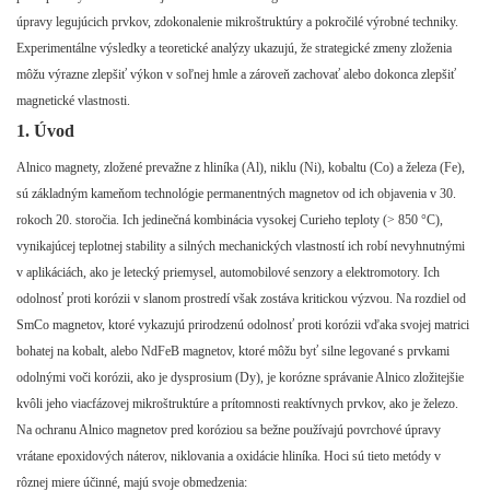
úpravy legujúcich prvkov, zdokonalenie mikroštruktúry a pokročilé výrobné techniky.
Experimentálne výsledky a teoretické analýzy ukazujú, že strategické zmeny zloženia
môžu výrazne zlepšiť výkon v soľnej hmle a zároveň zachovať alebo dokonca zlepšiť
magnetické vlastnosti.
1. Úvod
Alnico magnety, zložené prevažne z hliníka (Al), niklu (Ni), kobaltu (Co) a železa (Fe),
sú základným kameňom technológie permanentných magnetov od ich objavenia v 30.
rokoch 20. storočia. Ich jedinečná kombinácia vysokej Curieho teploty (> 850 °C),
vynikajúcej teplotnej stability a silných mechanických vlastností ich robí nevyhnutnými
v aplikáciách, ako je letecký priemysel, automobilové senzory a elektromotory. Ich
odolnosť proti korózii v slanom prostredí však zostáva kritickou výzvou. Na rozdiel od
SmCo magnetov, ktoré vykazujú prirodzenú odolnosť proti korózii vďaka svojej matrici
bohatej na kobalt, alebo NdFeB magnetov, ktoré môžu byť silne legované s prvkami
odolnými voči korózii, ako je dysprosium (Dy), je korózne správanie Alnico zložitejšie
kvôli jeho viacfázovej mikroštruktúre a prítomnosti reaktívnych prvkov, ako je železo.
Na ochranu Alnico magnetov pred koróziou sa bežne používajú povrchové úpravy
vrátane epoxidových náterov, niklovania a oxidácie hliníka. Hoci sú tieto metódy v
rôznej miere účinné, majú svoje obmedzenia: