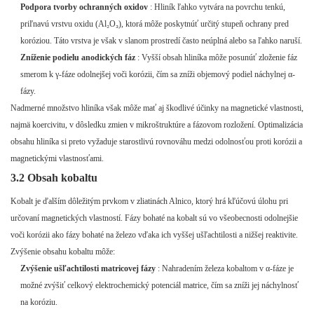
Podpora tvorby ochranných oxidov
: Hliník ľahko vytvára na povrchu tenkú,
priľnavú vrstvu oxidu (Al₂O₃), ktorá môže poskytnúť určitý stupeň ochrany pred
koróziou. Táto vrstva je však v slanom prostredí často neúplná alebo sa ľahko naruší.
Zníženie podielu anodických fáz
: Vyšší obsah hliníka môže posunúť zloženie fáz
smerom k γ-fáze odolnejšej voči korózii, čím sa zníži objemový podiel náchylnej α-
fázy.
Nadmerné množstvo hliníka však môže mať aj škodlivé účinky na magnetické vlastnosti,
najmä koercivitu, v dôsledku zmien v mikroštruktúre a fázovom rozložení. Optimalizácia
obsahu hliníka si preto vyžaduje starostlivú rovnováhu medzi odolnosťou proti korózii a
magnetickými vlastnosťami.
3.2 Obsah kobaltu
Kobalt je ďalším dôležitým prvkom v zliatinách Alnico, ktorý hrá kľúčovú úlohu pri
určovaní magnetických vlastností. Fázy bohaté na kobalt sú vo všeobecnosti odolnejšie
voči korózii ako fázy bohaté na železo vďaka ich vyššej ušľachtilosti a nižšej reaktivite.
Zvýšenie obsahu kobaltu môže:
Zvýšenie ušľachtilosti matricovej fázy
: Nahradením železa kobaltom v α-fáze je
možné zvýšiť celkový elektrochemický potenciál matrice, čím sa zníži jej náchylnosť
na koróziu.