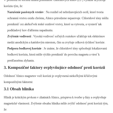
V prostredí so soľnou hmlou prítomnosť chloridových iónov (Cl⁻) výrazne urýchľuje
koróziu tým, že:
Narušenie pasívnych vrstiev
: Na rozdiel od nehrdzavejúcich ocelí, ktoré tvoria
ochrannú vrstvu oxidu chrómu, Alnico prirodzene nepasivuje. Chloridové ióny môžu
preniknúť cez akékoľvek tenké oxidové vrstvy, ktoré sa vytvoria, a vystaviť tak
podkladový kov ďalšiemu napadnutiu.
Zvýšenie vodivosti
: Vysoká vodivosť soľných roztokov uľahčuje tok elektrónov
medzi anodickým a katódovým miestom, čím sa zvyšuje celková rýchlosť korózie.
Podpora bodkovej korózie
: Je známe, že chloridové ióny spôsobujú lokalizovanú
bodkovú koróziu, ktorá môže rýchlo preniknúť do povrchu magnetu a viesť k
predčasnému zlyhaniu.
3. Kompozičné faktory ovplyvňujúce odolnosť proti korózii
Odolnosť Alnico magnetov voči korózii je ovplyvnená niekoľkými kľúčovými
kompozičnými faktormi:
3.1 Obsah hliníka
Hliník je kritickým prvkom v zliatinách Alnico, prispieva k tvorbe γ-fázy a ovplyvňuje
magnetické vlastnosti. Zvýšenie obsahu hliníka môže zvýšiť odolnosť proti korózii tým,
že: