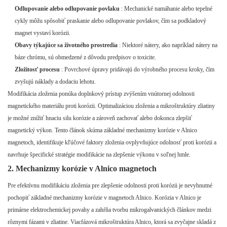
Odlupovanie alebo odlupovanie povlaku
: Mechanické namáhanie alebo tepelné
cykly môžu spôsobiť praskanie alebo odlupovanie povlakov, čím sa podkladový
magnet vystaví korózii.
Obavy týkajúce sa životného prostredia
: Niektoré nátery, ako napríklad nátery na
báze chrómu, sú obmedzené z dôvodu predpisov o toxicite.
Zložitosť procesu
: Povrchové úpravy pridávajú do výrobného procesu kroky, čím
zvyšujú náklady a dodaciu lehotu.
Modifikácia zloženia ponúka doplnkový prístup zvýšením vnútornej odolnosti
magnetického materiálu proti korózii. Optimalizáciou zloženia a mikroštruktúry zliatiny
je možné znížiť hnaciu silu korózie a zároveň zachovať alebo dokonca zlepšiť
magnetický výkon. Tento článok skúma základné mechanizmy korózie v Alnico
magnetoch, identifikuje kľúčové faktory zloženia ovplyvňujúce odolnosť proti korózii a
navrhuje špecifické stratégie modifikácie na zlepšenie výkonu v soľnej hmle.
2. Mechanizmy korózie v Alnico magnetoch
Pre efektívnu modifikáciu zloženia pre zlepšenie odolnosti proti korózii je nevyhnutné
pochopiť základné mechanizmy korózie v magnetoch Alnico. Korózia v Alnico je
primárne elektrochemickej povahy a zahŕňa tvorbu mikrogalvanických článkov medzi
rôznymi fázami v zliatine. Viacfázová mikroštruktúra Alnico, ktorá sa zvyčajne skladá z