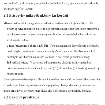
matrice Fe-Co s vloženými precipitátmi bohatými na Al-Ni, vytvára početné rozhrania,
kde môže dôjsť ku korózii.
2.1 Príspevky mikroštruktúry ku korózii
Mikroštruktúra Alnico magnetov po odliatí pozostáva z niekoľkých odlišných fáz:
α-fáza (pevný roztok Fe-Co)
: Toto je primárna magnetická fáza, ktorá prispieva k
vysokej remanencii a koercivite magnetu. Je však tiež najnáchylnejšia na koróziu
kvôli obsahu železa.
γ-fáza (zrazeniny bohaté na Al-Ni)
: Tieto nemagnetické fázy pôsobia ako bariéry
proti pohybu doménových stien, čím ovplyvňujú koercivitu. Vo všeobecnosti sú
odolnejšie voči korózii ako α-fáza, ale môžu s ňou tvoriť galvanické články.
Iné vedľajšie fázy
: V závislosti od konkrétneho zloženia zliatiny môžu byť
prítomné malé množstvá titánu (Ti), medi (Cu) alebo uhlíka (C), čo ďalej komplikuje
mikroštruktúru.
Heterogénne rozloženie týchto fáz vytvára lokálne zmeny elektrochemického potenciálu,
čo vedie k preferenčnej korózii anodickejšej α-fázy. Toto je zhoršené prítomnosťou
hraníc zŕn a iných defektov, ktoré slúžia ako ďalšie miesta pre iniciáciu korózie.
2.2 Faktory prostredia