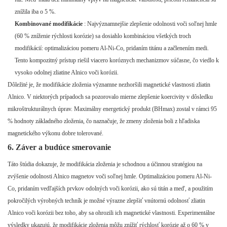
znížila iba o 5 %.
Kombinované modifikácie
: Najvýznamnejšie zlepšenie odolnosti voči soľnej hmle
(60 % zníženie rýchlosti korózie) sa dosiahlo kombináciou všetkých troch
modifikácií: optimalizáciou pomeru Al-Ni-Co, pridaním titánu a začlenením medi.
Tento kompozitný prístup riešil viacero koróznych mechanizmov súčasne, čo viedlo k
vysoko odolnej zliatine Alnico voči korózii.
Dôležité je, že modifikácie zloženia významne nezhoršili magnetické vlastnosti zliatin
Alnico. V niektorých prípadoch sa pozorovalo mierne zlepšenie koercivity v dôsledku
mikroštrukturálnych úprav. Maximálny energetický produkt (BHmax) zostal v rámci 95
% hodnoty základného zloženia, čo naznačuje, že zmeny zloženia boli z hľadiska
magnetického výkonu dobre tolerované.
6. Záver a budúce smerovanie
Táto štúdia dokazuje, že modifikácia zloženia je schodnou a účinnou stratégiou na
zvýšenie odolnosti Alnico magnetov voči soľnej hmle. Optimalizáciou pomeru Al-Ni-
Co, pridaním vedľajších prvkov odolných voči korózii, ako sú titán a meď, a použitím
pokročilých výrobných techník je možné výrazne zlepšiť vnútornú odolnosť zliatin
Alnico voči korózii bez toho, aby sa ohrozili ich magnetické vlastnosti. Experimentálne
výsledky ukazujú, že modifikácie zloženia môžu znížiť rýchlosť korózie až o 60 % v