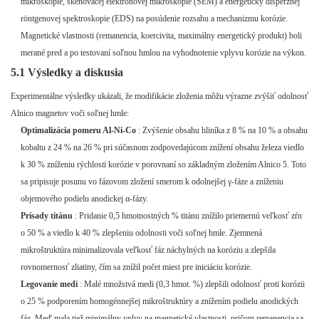
mikroskopie, skenovacej elektrónovej mikroskopie (SEM) a energeticky disperznej
röntgenovej spektroskopie (EDS) na posúdenie rozsahu a mechanizmu korózie.
Magnetické vlastnosti (remanencia, koercivita, maximálny energetický produkt) boli
merané pred a po testovaní soľnou hmlou na vyhodnotenie vplyvu korózie na výkon.
5.1 Výsledky a diskusia
Experimentálne výsledky ukázali, že modifikácie zloženia môžu výrazne zvýšiť odolnosť
Alnico magnetov voči soľnej hmle:
Optimalizácia pomeru Al-Ni-Co
: Zvýšenie obsahu hliníka z 8 % na 10 % a obsahu
kobaltu z 24 % na 26 % pri súčasnom zodpovedajúcom znížení obsahu železa viedlo
k 30 % zníženiu rýchlosti korózie v porovnaní so základným zložením Alnico 5. Toto
sa pripisuje posunu vo fázovom zložení smerom k odolnejšej γ-fáze a zníženiu
objemového podielu anodickej α-fázy.
Prísady titánu
: Pridanie 0,5 hmotnostných % titánu znížilo priemernú veľkosť zŕn
o 50 % a viedlo k 40 % zlepšeniu odolnosti voči soľnej hmle. Zjemnená
mikroštruktúra minimalizovala veľkosť fáz náchylných na koróziu a zlepšila
rovnomernosť zliatiny, čím sa znížil počet miest pre iniciáciu korózie.
Legovanie medi
: Malé množstvá medi (0,3 hmot. %) zlepšili odolnosť proti korózii
o 25 % podporením homogénnejšej mikroštruktúry a znížením podielu anodických
fáz. Meď mala tiež minimálny vplyv na magnetické vlastnosti, pričom remanencia sa