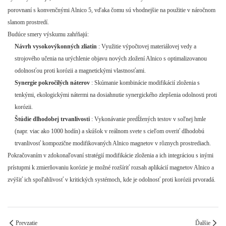
porovnaní s konvenčnými Alnico 5, vďaka čomu sú vhodnejšie na použitie v náročnom
slanom prostredí.
Budúce smery výskumu zahŕňajú:
Návrh vysokovýkonných zliatin
: Využitie výpočtovej materiálovej vedy a
strojového učenia na urýchlenie objavu nových zložení Alnico s optimalizovanou
odolnosťou proti korózii a magnetickými vlastnosťami.
Synergie pokročilých náterov
: Skúmanie kombinácie modifikácií zloženia s
tenkými, ekologickými nátermi na dosiahnutie synergického zlepšenia odolnosti proti
korózii.
Štúdie dlhodobej trvanlivosti
: Vykonávanie predĺžených testov v soľnej hmle
(napr. viac ako 1000 hodín) a skúšok v reálnom svete s cieľom overiť dlhodobú
trvanlivosť kompozične modifikovaných Alnico magnetov v rôznych prostrediach.
Pokračovaním v zdokonaľovaní stratégií modifikácie zloženia a ich integráciou s inými
prístupmi k zmierňovaniu korózie je možné rozšíriť rozsah aplikácií magnetov Alnico a
zvýšiť ich spoľahlivosť v kritických systémoch, kde je odolnosť proti korózii prvoradá.
Prevzatie
Ďalšie