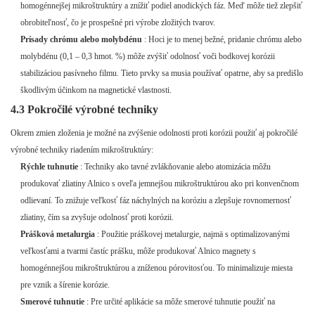
homogénnejšej mikroštruktúry a znížiť podiel anodických fáz. Meď môže tiež zlepšiť
obrobiteľnosť, čo je prospešné pri výrobe zložitých tvarov.
Prísady chrómu alebo molybdénu
: Hoci je to menej bežné, pridanie chrómu alebo
molybdénu (0,1 – 0,3 hmot. %) môže zvýšiť odolnosť voči bodkovej korózii
stabilizáciou pasívneho filmu. Tieto prvky sa musia používať opatrne, aby sa predišlo
škodlivým účinkom na magnetické vlastnosti.
4.3 Pokročilé výrobné techniky
Okrem zmien zloženia je možné na zvýšenie odolnosti proti korózii použiť aj pokročilé
výrobné techniky riadením mikroštruktúry:
Rýchle tuhnutie
: Techniky ako tavné zvlákňovanie alebo atomizácia môžu
produkovať zliatiny Alnico s oveľa jemnejšou mikroštruktúrou ako pri konvenčnom
odlievaní. To znižuje veľkosť fáz náchylných na koróziu a zlepšuje rovnomernosť
zliatiny, čím sa zvyšuje odolnosť proti korózii.
Prášková metalurgia
: Použitie práškovej metalurgie, najmä s optimalizovanými
veľkosťami a tvarmi častíc prášku, môže produkovať Alnico magnety s
homogénnejšou mikroštruktúrou a zníženou pórovitosťou. To minimalizuje miesta
pre vznik a šírenie korózie.
Smerové tuhnutie
: Pre určité aplikácie sa môže smerové tuhnutie použiť na