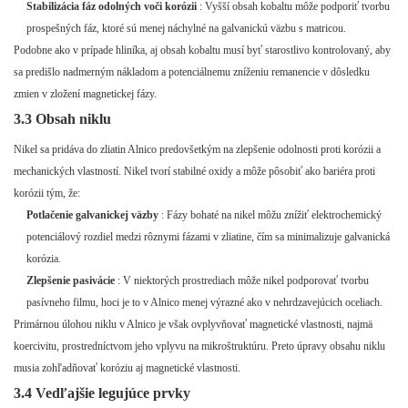
Stabilizácia fáz odolných voči korózii
: Vyšší obsah kobaltu môže podporiť tvorbu
prospešných fáz, ktoré sú menej náchylné na galvanickú väzbu s matricou.
Podobne ako v prípade hliníka, aj obsah kobaltu musí byť starostlivo kontrolovaný, aby
sa predišlo nadmerným nákladom a potenciálnemu zníženiu remanencie v dôsledku
zmien v zložení magnetickej fázy.
3.3 Obsah niklu
Nikel sa pridáva do zliatin Alnico predovšetkým na zlepšenie odolnosti proti korózii a
mechanických vlastností. Nikel tvorí stabilné oxidy a môže pôsobiť ako bariéra proti
korózii tým, že:
Potlačenie galvanickej väzby
: Fázy bohaté na nikel môžu znížiť elektrochemický
potenciálový rozdiel medzi rôznymi fázami v zliatine, čím sa minimalizuje galvanická
korózia.
Zlepšenie pasivácie
: V niektorých prostrediach môže nikel podporovať tvorbu
pasívneho filmu, hoci je to v Alnico menej výrazné ako v nehrdzavejúcich oceliach.
Primárnou úlohou niklu v Alnico je však ovplyvňovať magnetické vlastnosti, najmä
koercivitu, prostredníctvom jeho vplyvu na mikroštruktúru. Preto úpravy obsahu niklu
musia zohľadňovať koróziu aj magnetické vlastnosti.
3.4 Vedľajšie legujúce prvky