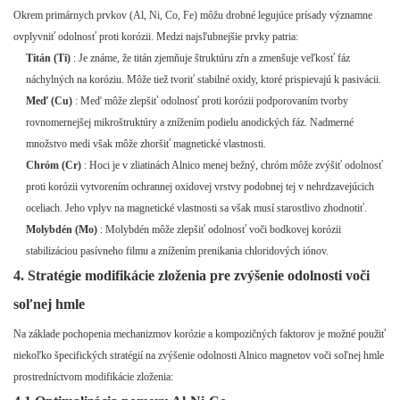
Okrem primárnych prvkov (Al, Ni, Co, Fe) môžu drobné legujúce prísady významne
ovplyvniť odolnosť proti korózii. Medzi najsľubnejšie prvky patria:
Titán (Ti)
: Je známe, že titán zjemňuje štruktúru zŕn a zmenšuje veľkosť fáz
náchylných na koróziu. Môže tiež tvoriť stabilné oxidy, ktoré prispievajú k pasivácii.
Meď (Cu)
: Meď môže zlepšiť odolnosť proti korózii podporovaním tvorby
rovnomernejšej mikroštruktúry a znížením podielu anodických fáz. Nadmerné
množstvo medi však môže zhoršiť magnetické vlastnosti.
Chróm (Cr)
: Hoci je v zliatinách Alnico menej bežný, chróm môže zvýšiť odolnosť
proti korózii vytvorením ochrannej oxidovej vrstvy podobnej tej v nehrdzavejúcich
oceliach. Jeho vplyv na magnetické vlastnosti sa však musí starostlivo zhodnotiť.
Molybdén (Mo)
: Molybdén môže zlepšiť odolnosť voči bodkovej korózii
stabilizáciou pasívneho filmu a znížením prenikania chloridových iónov.
4. Stratégie modifikácie zloženia pre zvýšenie odolnosti voči
soľnej hmle
Na základe pochopenia mechanizmov korózie a kompozičných faktorov je možné použiť
niekoľko špecifických stratégií na zvýšenie odolnosti Alnico magnetov voči soľnej hmle
prostredníctvom modifikácie zloženia: