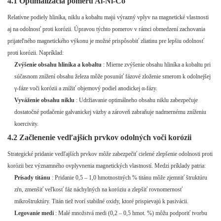
4.1 Optimalizácia pomeru Al-Ni-Co
Relatívne podiely hliníka, niklu a kobaltu majú výrazný vplyv na magnetické vlastnosti
aj na odolnosť proti korózii. Úpravou týchto pomerov v rámci obmedzení zachovania
prijateľného magnetického výkonu je možné prispôsobiť zliatinu pre lepšiu odolnosť
proti korózii. Napríklad:
Zvýšenie obsahu hliníka a kobaltu
: Mierne zvýšenie obsahu hliníka a kobaltu pri
súčasnom znížení obsahu železa môže posunúť fázové zloženie smerom k odolnejšej
γ-fáze voči korózii a znížiť objemový podiel anodickej α-fázy.
Vyváženie obsahu niklu
: Udržiavanie optimálneho obsahu niklu zabezpečuje
dostatočné potlačenie galvanickej väzby a zároveň zabraňuje nadmernému zníženiu
koercivity.
4.2 Začlenenie vedľajších prvkov odolných voči korózii
Strategické pridanie vedľajších prvkov môže zabezpečiť cielené zlepšenie odolnosti proti
korózii bez významného ovplyvnenia magnetických vlastností. Medzi príklady patria:
Prísady titánu
: Pridanie 0,5 – 1,0 hmotnostných % titánu môže zjemniť štruktúru
zŕn, zmenšiť veľkosť fáz náchylných na koróziu a zlepšiť rovnomernosť
mikroštruktúry. Titán tiež tvorí stabilné oxidy, ktoré prispievajú k pasivácii.
Legovanie medi
: Malé množstvá medi (0,2 – 0,5 hmot. %) môžu podporiť tvorbu