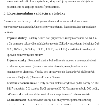
zarovnanie mikroštruktúry spôsobom, ktorý znižuje vystavenie anodických fáz
povrchu, čím sa zlepšuje odolnosť proti korózii.
5. Experimentálna validácia a výsledky
Na overenie navrhovaných stratégií modifikácie zloženia sa uskutočnila séria
experimentov na zliatinách Alnico s rôznym zložením. Experimentálne usporiadanie
zahŕňalo:
Príprava zliatiny
: Zliatiny Alnico boli pripravené s rôznym obsahom Al, Ni, Co, Ti
a Cu pomocou vákuového indukčného tavenia. Základným zložením bol Alnico 5 (8
% Al, 16 % Ni, 24 % Co, 3 % Cu, 1 % Ti, zvyšok Fe) s variáciami zavedenými
úpravou pomerov týchto prvkov.
Príprava vzorky
: Roztavené zliatiny boli odliate do ingotov a potom podrobené
tepelnému spracovaniu (žíhanie v roztoku, starnutie) na optimalizáciu ich
magnetických vlastností. Vzorky boli opracované do štandardných skúšobných
vzoriek soľnej hmly (60 mm × 40 mm × 3 mm).
Testovanie soľnou hmlou
: Testy soľnou hmlou sa vykonali podľa normy ASTM
B117 s použitím 5 % roztoku NaCl pri teplote 35 °C. Trvanie testu bolo 500 hodín,
pričom vzorky boli pravidelne kontrolované na prítomnosť známok korózie.
Charakterizácia
: Skorodované vzorky boli analyzované pomocou optickej