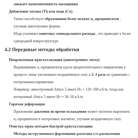
снижает намагниченность насыщения
.
Добавление титана (Ti) или меди (Cu)
:
Титан способствует
образованию более мелких α₂-преципитатов
,
улучшая анизотропию формы.
Медь усиливает
кинетику спинодального распада
, что приводит к более
однородной микроструктуре.
4.2 Передовые методы обработки
Направленная кристаллизация (анизотропное литье)
:
Выравнивание α₂-преципитатов вдоль предпочтительного направления в
процессе литья увеличивает коэрцитивную силу в
2–3 раза
по сравнению с
изотропными вариантами.
Например: анизотропный Alnico 5 имеет Hc ≈ 120–160 кА/м, тогда как
изотропный Alnico 5 имеет Hc ≈ 36–50 кА/м.
Горячая деформация
:
Приложение
давления во время охлаждения
может частично выровнять
α₂-преципитаты в изотропных магнитах, улучшая коэрцитивную силу.
Очистка зерна методом быстрой кристаллизации
:
Методы экструзионного формования расплава
или
распыления