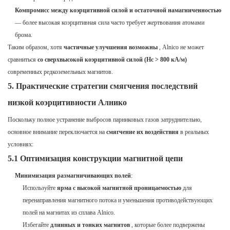
Компромисс между коэрцитивной силой и остаточной намагниченностью
— более высокая коэрцитивная сила часто требует жертвования атомами
брома.
Таким образом, хотя
частичные улучшения возможны
, Alnico не может
сравниться
со сверхвысокой коэрцитивной силой (Hc > 800 кА/м)
современных редкоземельных магнитов.
5. Практические стратегии смягчения последствий
низкой коэрцитивности Алнико
Поскольку полное устранение выбросов парниковых газов затруднительно,
основное внимание переключается на
смягчение их воздействия
в реальных
условиях:
5.1 Оптимизация конструкции магнитной цепи
Минимизация размагничивающих полей
:
Используйте
ярма с высокой магнитной проницаемостью
для
перенаправления магнитного потока и уменьшения противодействующих
полей на магнитах из сплава Alnico.
Избегайте
длинных и тонких магнитов
, которые более подвержены