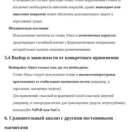
В большинстве случаев присущая сплаву Alnico коррозионная стойкость
исключает необходимость нанесения покрытий, однако
эпоксидное или
никелевое покрытие
может обеспечить дополнительную защиту в
агрессивных средах.
Механическая изоляция
:
Использование магнитов из сплава Alnico в
немагнитных корпусах
предотвращает случайный контакт с ферромагнитными материалами,
который может вызвать локальное размагничивание.
5.4 Выбор в зависимости от конкретного применения
Выбирайте Alnico только там, где это необходимо.
:
Сплав Alnico следует использовать только в
высокотемпературных
приложениях со стабильным магнитным полем
(например, в
гироскопах, магнитных муфтах).
Для применений с высокой коэрцитивной силой и высокой энергией
(например, в электродвигателях для транспортных средств, ветротурбинах)
используйте
NdFeB или SmCo
.
6. Сравнительный анализ с другими постоянными
магнитами