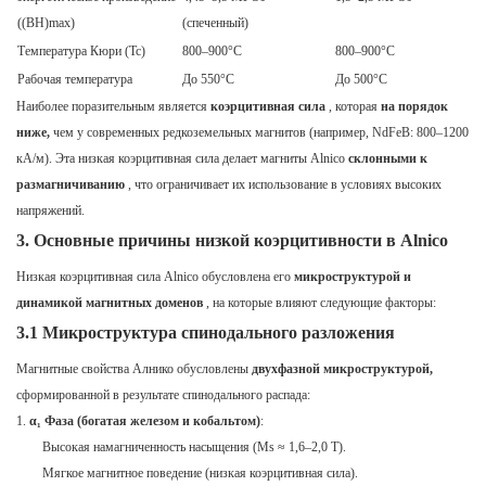
((BH)max)
(спеченный)
Температура Кюри (Tc)
800–900°C
800–900°C
Рабочая температура
До 550°C
До 500°C
Наиболее поразительным является
коэрцитивная сила
, которая
на порядок
ниже,
чем у современных редкоземельных магнитов (например, NdFeB: 800–1200
кА/м). Эта низкая коэрцитивная сила делает магниты Alnico
склонными к
размагничиванию
, что ограничивает их использование в условиях высоких
напряжений.
3. Основные причины низкой коэрцитивности в Alnico
Низкая коэрцитивная сила Alnico обусловлена ​​его
микроструктурой и
динамикой магнитных доменов
, на которые влияют следующие факторы:
3.1 Микроструктура спинодального разложения
Магнитные свойства Алнико обусловлены
двухфазной микроструктурой,
сформированной в результате спинодального распада:
α₁ Фаза (богатая железом и кобальтом)
:
Высокая намагниченность насыщения (Ms ≈ 1,6–2,0 Т).
Мягкое магнитное поведение (низкая коэрцитивная сила).