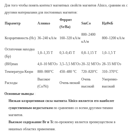
Для того чтобы понять контекст магнитных свойств магнитов Alnico, сравним их с
другими материалами для постоянных магнитов:
Феррит
Параметр
Алнико
SmCo
НдФеБ
(Sr/Ba)
800–2400
Коэрцитивность (Hc)
36–240 кА/м
160–320 кА/м
800–1200 кА/м
кА/м
Остаточная находка
1,0–1,35 Т
0,3–0,45 Т
0,8–1,15 Т
1,0–1,5 Т
(Бр)
(BH)max
4,0–10 МГОэ
3,5–5,5 МГОэ
20–32 МГОэ
28–55 МГОэ
Температура Кюри
800–900°C
450–480 °C
720–820°C
310–370°C
Высокое
Очень
Умеренно-
Расходы
Очень низкий
(Co/Ni)
высокий
высокий
Основные выводы
:
Низкая коэрцитивная сила магнита Alnico является его наиболее
существенным недостатком
по сравнению со всеми другими типами
магнитов.
Высокое содержание Br и Tc
по-прежнему является преимуществом в
нишевых областях применения.