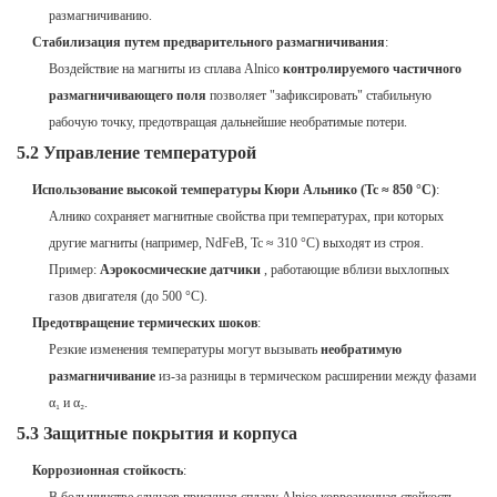
размагничиванию.
Стабилизация путем предварительного размагничивания
:
Воздействие на магниты из сплава Alnico
контролируемого частичного
размагничивающего поля
позволяет "зафиксировать" стабильную
рабочую точку, предотвращая дальнейшие необратимые потери.
5.2 Управление температурой
Использование высокой температуры Кюри Альнико (Tc ≈ 850 °C)
:
Алнико сохраняет магнитные свойства при температурах, при которых
другие магниты (например, NdFeB, Tc ≈ 310 °C) выходят из строя.
Пример:
Аэрокосмические датчики
, работающие вблизи выхлопных
газов двигателя (до 500 °C).
Предотвращение термических шоков
:
Резкие изменения температуры могут вызывать
необратимую
размагничивание
из-за разницы в термическом расширении между фазами
α₁ и α₂.
5.3 Защитные покрытия и корпуса
Коррозионная стойкость
: