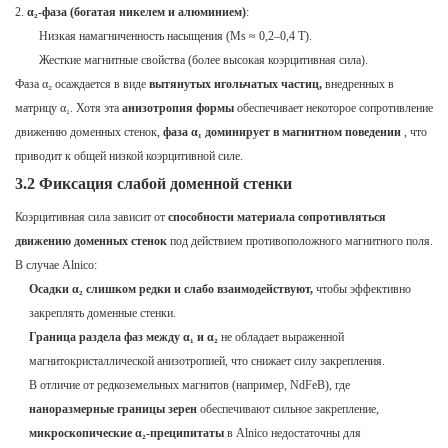
α₂-фаза (богатая никелем и алюминием)
:
Низкая намагниченность насыщения (Ms ≈ 0,2–0,4 Т).
Жесткие магнитные свойства (более высокая коэрцитивная сила).
Фаза α₂ осаждается в виде
вытянутых игольчатых частиц,
внедренных в
матрицу α₁. Хотя эта
анизотропия формы
обеспечивает некоторое сопротивление
движению доменных стенок,
фаза α₁ доминирует в магнитном поведении
, что
приводит к общей низкой коэрцитивной силе.
3.2 Фиксация слабой доменной стенки
Коэрцитивная сила зависит от
способности материала сопротивляться
движению доменных стенок
под действием противоположного магнитного поля.
В случае Alnico:
Осадки α₂ слишком редки и слабо взаимодействуют,
чтобы эффективно
закреплять доменные стенки.
Граница раздела фаз между α₁ и α₂
не обладает выраженной
магнитокристаллической анизотропией, что снижает силу закрепления.
В отличие от редкоземельных магнитов (например, NdFeB), где
наноразмерные границы зерен
обеспечивают сильное закрепление,
микроскопические α₂-преципитаты
в Alnico недостаточны для