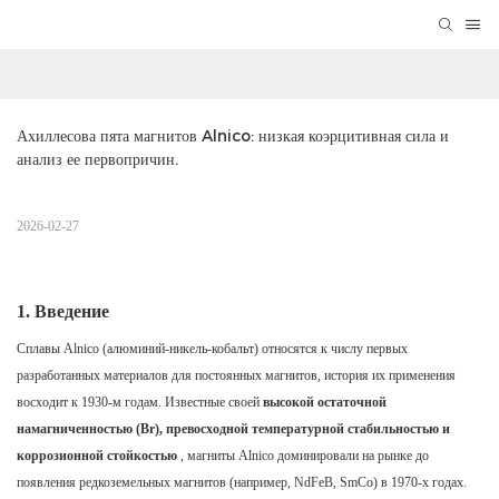
Ахиллесова пята магнитов Alnico: низкая коэрцитивная сила и 
анализ ее первопричин.
2026-02-27
1. Введение
Сплавы Alnico (алюминий-никель-кобальт) относятся к числу первых
разработанных материалов для постоянных магнитов, история их применения
восходит к 1930-м годам. Известные своей
высокой остаточной
намагниченностью (Br), превосходной температурной стабильностью и
коррозионной стойкостью
, магниты Alnico доминировали на рынке до
появления редкоземельных магнитов (например, NdFeB, SmCo) в 1970-х годах.