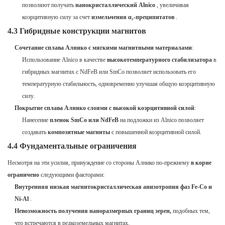
позволяют получать
нанокристаллический Alnico
, увеличивая
коэрцитивную силу за счет
измельчения α₂-преципитатов
.
4.3 Гибридные конструкции магнитов
Сочетание сплава Алнико с мягкими магнитными материалами
:
Использование Alnico в качестве
высокотемпературного стабилизатора
в
гибридных магнитах с NdFeB или SmCo позволяет использовать его
температурную стабильность, одновременно улучшая общую коэрцитивную
силу.
Покрытие сплава Алнико слоями с высокой коэрцитивной силой
:
Нанесение
пленок SmCo или NdFeB
на подложки из Alnico позволяет
создавать
композитные магниты
с повышенной коэрцитивной силой.
4.4 Фундаментальные ограничения
Несмотря на эти усилия, принуждение со стороны Алнико по-прежнему
в корне
ограничено
следующими факторами:
Внутренняя низкая магнитокристаллическая анизотропия фаз Fe-Co и
Ni-Al
.
Невозможность получения наноразмерных границ зерен,
подобных тем,
что встречаются в редкоземельных магнитах.