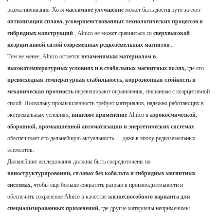
размагничивание. Хотя
частичное улучшение
может быть достигнуто за счет
оптимизации сплава, усовершенствованных технологических процессов и
гибридных конструкций
, Alnico не может сравниться со
сверхвысокой
коэрцитивной силой современных редкоземельных магнитов
.
Тем не менее, Alnico остается
незаменимым материалом в
высокотемпературных условиях и в стабильных магнитных полях,
где его
превосходная температурная стабильность, коррозионная стойкость и
механическая прочность
перевешивают ограничения, связанные с коэрцитивной
силой. Поскольку промышленность требует материалов, надежно работающих в
экстремальных условиях,
нишевое применение
Alnico в
аэрокосмической,
оборонной, промышленной автоматизации и энергетических системах
обеспечивает его дальнейшую актуальность — даже в эпоху редкоземельных
элементов.
Дальнейшие исследования должны быть сосредоточены на
наноструктурировании, сплавах без кобальта и гибридных магнитных
системах,
чтобы еще больше сократить разрыв в производительности и
обеспечить сохранение Alnico в качестве
жизнеспособного варианта для
специализированных применений,
где другие материалы неприменимы.