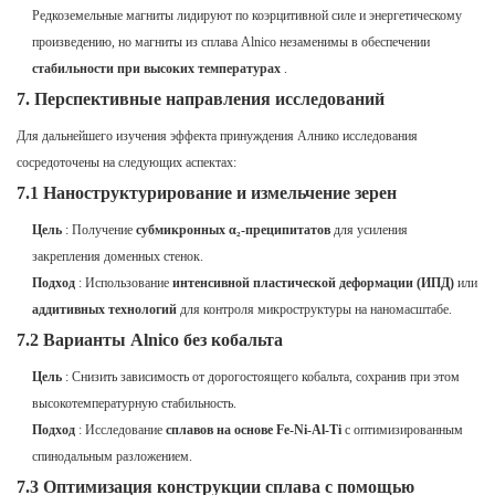
Редкоземельные магниты лидируют по коэрцитивной силе и энергетическому
произведению, но магниты из сплава Alnico незаменимы в обеспечении
стабильности при высоких температурах
.
7. Перспективные направления исследований
Для дальнейшего изучения эффекта принуждения Алнико исследования
сосредоточены на следующих аспектах:
7.1 Наноструктурирование и измельчение зерен
Цель
: Получение
субмикронных α₂-преципитатов
для усиления
закрепления доменных стенок.
Подход
: Использование
интенсивной пластической деформации (ИПД)
или
аддитивных технологий
для контроля микроструктуры на наномасштабе.
7.2 Варианты Alnico без кобальта
Цель
: Снизить зависимость от дорогостоящего кобальта, сохранив при этом
высокотемпературную стабильность.
Подход
: Исследование
сплавов на основе Fe-Ni-Al-Ti
с оптимизированным
спинодальным разложением.
7.3 Оптимизация конструкции сплава с помощью