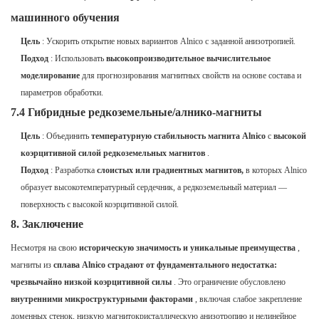
машинного обучения
Цель
: Ускорить открытие новых вариантов Alnico с заданной анизотропией.
Подход
: Использовать
высокопроизводительное вычислительное
моделирование
для прогнозирования магнитных свойств на основе состава и
параметров обработки.
7.4 Гибридные редкоземельные/алнико-магниты
Цель
: Объединить
температурную стабильность магнита Alnico
с
высокой
коэрцитивной силой редкоземельных магнитов
.
Подход
: Разработка
слоистых или градиентных магнитов,
в которых Alnico
образует высокотемпературный сердечник, а редкоземельный материал —
поверхность с высокой коэрцитивной силой.
8. Заключение
Несмотря на свою
историческую значимость и уникальные преимущества
,
магниты из
сплава Alnico страдают от фундаментального недостатка:
чрезвычайно низкой коэрцитивной силы
. Это ограничение обусловлено
внутренними микроструктурными факторами
, включая слабое закрепление
доменных стенок, низкую магнитокристаллическую анизотропию и нелинейное