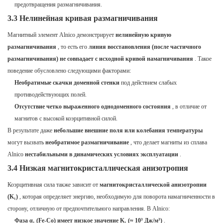
предотвращения размагничивания.
3.3 Нелинейная кривая размагничивания
Магнитный элемент Alnico демонстрирует
нелинейную кривую
размагничивания
, то есть его
линия восстановления (после частичного
размагничивания) не совпадает с исходной кривой намагничивания
. Такое
поведение обусловлено следующими факторами:
Необратимые скачки доменной стенки
под действием слабых
противодействующих полей.
Отсутствие четко выраженного однодоменного состояния
, в отличие от
магнитов с высокой коэрцитивной силой.
В результате даже
небольшие внешние поля или колебания температуры
могут вызвать
необратимое размагничивание
, что делает магниты из сплава
Alnico
нестабильными в динамических условиях эксплуатации
.
3.4 Низкая магнитокристаллическая анизотропия
Коэрцитивная сила также зависит от
магнитокристаллической анизотропии
(K₁)
, которая определяет энергию, необходимую для поворота намагниченности в
сторону, отличную от предпочтительного направления. В Alnico:
Фаза α₁ (Fe-Co) имеет низкое значение K₁ (≈ 10³ Дж/м³)
.