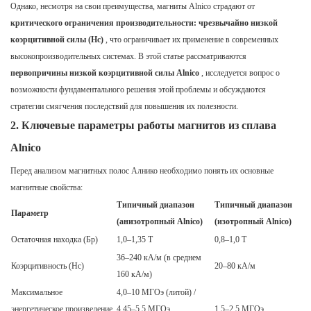
Однако, несмотря на свои преимущества, магниты Alnico страдают от
критического ограничения производительности: чрезвычайно низкой
коэрцитивной силы (Hc)
, что ограничивает их применение в современных
высокопроизводительных системах. В этой статье рассматриваются
первопричины низкой коэрцитивной силы Alnico
, исследуется вопрос о
возможности фундаментального решения этой проблемы и обсуждаются
стратегии смягчения последствий для повышения их полезности.
2. Ключевые параметры работы магнитов из сплава
Alnico
Перед анализом магнитных полос Алнико необходимо понять их основные
магнитные свойства:
Типичный диапазон
Типичный диапазон
Параметр
(анизотропный Alnico)
(изотропный Alnico)
Остаточная находка (Бр)
1,0–1,35 Т
0,8–1,0 Т
36–240 кА/м (в среднем
Коэрцитивность (Hc)
20–80 кА/м
160 кА/м)
Максимальное
4,0–10 МГОэ (литой) /
энергетическое произведение
4,45–5,5 МГОэ
1,5–2,5 МГОэ