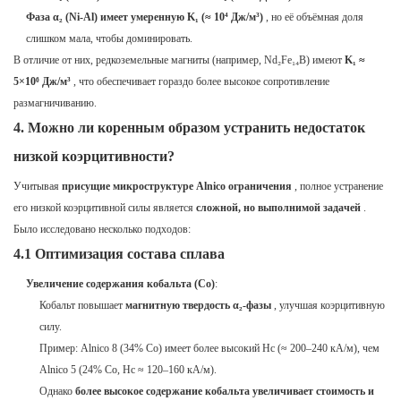
Фаза α₂ (Ni-Al) имеет умеренную K₁ (≈ 10⁴ Дж/м³)
, но её объёмная доля
слишком мала, чтобы доминировать.
В отличие от них, редкоземельные магниты (например, Nd₂Fe₁₄B) имеют
K₁ ≈
5×10⁶ Дж/м³
, что обеспечивает гораздо более высокое сопротивление
размагничиванию.
4. Можно ли коренным образом устранить недостаток
низкой коэрцитивности?
Учитывая
присущие микроструктуре Alnico ограничения
, полное устранение
его низкой коэрцитивной силы является
сложной, но выполнимой задачей
.
Было исследовано несколько подходов:
4.1 Оптимизация состава сплава
Увеличение содержания кобальта (Co)
:
Кобальт повышает
магнитную твердость α₂-фазы
, улучшая коэрцитивную
силу.
Пример: Alnico 8 (34% Co) имеет более высокий Hc (≈ 200–240 кА/м), чем
Alnico 5 (24% Co, Hc ≈ 120–160 кА/м).
Однако
более высокое содержание кобальта увеличивает стоимость и