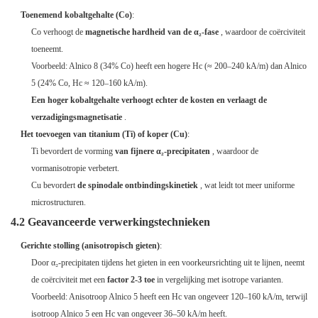
Toenemend kobaltgehalte (Co)
:
Co verhoogt de
magnetische hardheid van de α₂-fase
, waardoor de coërciviteit
toeneemt.
Voorbeeld: Alnico 8 (34% Co) heeft een hogere Hc (≈ 200–240 kA/m) dan Alnico
5 (24% Co, Hc ≈ 120–160 kA/m).
Een hoger kobaltgehalte verhoogt echter de kosten en verlaagt de
verzadigingsmagnetisatie
.
Het toevoegen van titanium (Ti) of koper (Cu)
:
Ti bevordert de vorming
van fijnere α₂-precipitaten
, waardoor de
vormanisotropie verbetert.
Cu bevordert
de spinodale ontbindingskinetiek
, wat leidt tot meer uniforme
microstructuren.
4.2 Geavanceerde verwerkingstechnieken
Gerichte stolling (anisotropisch gieten)
:
Door α₂-precipitaten tijdens het gieten in een voorkeursrichting uit te lijnen, neemt
de coërciviteit met een
factor 2-3 toe
in vergelijking met isotrope varianten.
Voorbeeld: Anisotroop Alnico 5 heeft een Hc van ongeveer 120–160 kA/m, terwijl
isotroop Alnico 5 een Hc van ongeveer 36–50 kA/m heeft.