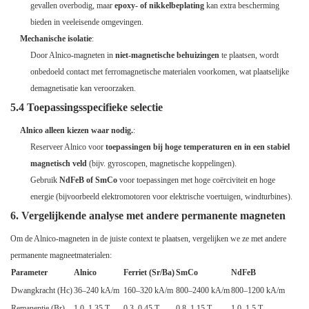
gevallen overbodig, maar
epoxy- of nikkelbeplating
kan extra bescherming
bieden in veeleisende omgevingen.
Mechanische isolatie
:
Door Alnico-magneten in
niet-magnetische behuizingen
te plaatsen, wordt
onbedoeld contact met ferromagnetische materialen voorkomen, wat plaatselijke
demagnetisatie kan veroorzaken.
5.4 Toepassingsspecifieke selectie
Alnico alleen kiezen waar nodig.
:
Reserveer Alnico voor
toepassingen bij hoge temperaturen en in een stabiel
magnetisch veld
(bijv. gyroscopen, magnetische koppelingen).
Gebruik
NdFeB of SmCo
voor toepassingen met hoge coërciviteit en hoge
energie (bijvoorbeeld elektromotoren voor elektrische voertuigen, windturbines).
6. Vergelijkende analyse met andere permanente magneten
Om de Alnico-magneten in de juiste context te plaatsen, vergelijken we ze met andere
permanente magneetmaterialen:
Parameter
Alnico
Ferriet (Sr/Ba)
SmCo
NdFeB
Dwangkracht (Hc)
36–240 kA/m
160–320 kA/m
800–2400 kA/m
800–1200 kA/m
Remanentie (Br)
1,0–1,35 T
0,3–0,45 T
0,8–1,15 T
1,0–1,5 T