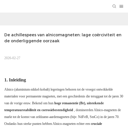
De achillespees van alnicomagneten: lage coërciviteit en 
de onderliggende oorzaak
2026-02-27
1. Inleiding
Alnico (aluminium-nikkel-kobalt) legeringen behoren tot de vroegst ontwikkelde
materialen voor permanente magneten, met een geschiedenis die teruggaat tot de jaren 30
van de vorige eeuw. Bekend om hun
hoge remanentie (Br), uitstekende
temperatuurstabiliteit en corrosiebestendigheid
, domineerden Alnico-magneten de
markt tot de komst van zeldzame-aardemagneten (bijv. NdFeB, SmCo) in de jaren 70.
Ondanks hun sterke punten hebben Alnico-magneten echter een
cruciale