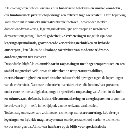
Alnico-magneten hebben, ondanks hun
historische betekenis en unieke voordelen
,
een
fundamentele prestatiebeperking: een extreem lage coërciviteit
. Deze beperking
komt voort uit
intrinsieke microstructurele factoren
, waaronder zwakke
domeinwandverankering, lage magnetokristallijne anisotropie en niet-lineair
demagnetisatiegedrag. Hoewel
gedeeltelijke verbeteringen
mogelijk zijn door
legeringsoptimalisatie, geavanceerde verwerkingstechnieken en hybride
ontwerpen
, kan Alnico de
ultrahoge coërciviteit van moderne zeldzame-
aardemagneten
niet evenaren.
Desondanks blijft Alnico
onmisbaar in toepassingen met hoge temperaturen en een
stabiel magnetisch veld,
waar de
uitstekende temperatuurstabiliteit,
corrosiebestendigheid en mechanische robuustheid
opwegen tegen de beperkingen
van de coërciviteit. Naarmate industrieën materialen eisen die betrouwbaar presteren
onder extreme omstandigheden, zorgt
de specifieke toepassing
van Alnico in
de lucht-
en ruimtevaart, defensie, industriële automatisering en energiesystemen
ervoor dat
het relevant blijft – zelfs in het tijdperk van de zeldzame aardmetalen.
Toekomstig onderzoek zou zich moeten richten op
nanostructurering, kobaltvrije
legeringen en hybride magneetsystemen
om de prestatiekloof verder te dichten en
ervoor te zorgen dat Alnico een
haalbare optie blijft voor specialistische