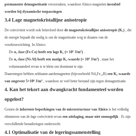
permanente demagnetisatie
veroorzaken, waardoor Alnico-magneten
instabiel
worden bij dynamische toepassingen
.
3.4 Lage magnetokristallijne anisotropie
De coërciviteit wordt ook beïnvloed door
de magnetokristallijne anisotropie (K₁)
, die
de energie bepaalt die nodig is om de magnetisatie weg te draaien van de
voorkeursrichting. In Alnico:
De
α₁-fase (Fe-Co) heeft een lage K₁ (≈ 10³ J/m³)
.
De
α₂-fase (Ni-Al) heeft een matige K₁-waarde (≈ 10⁴ J/m³)
, maar het
volumeaandeel ervan is te klein om dominant te zijn.
Daarentegen hebben zeldzame-aardemagneten (bijvoorbeeld Nd₂Fe₁₄B)
een K₁-waarde
van ongeveer 5×10⁶ J/m³
, waardoor ze veel beter bestand zijn tegen demagnetisatie.
4. Kan het tekort aan dwangkracht fundamenteel worden
opgelost?
Gezien de
inherente beperkingen van de microstructuur van Alnico
is het volledig
elimineren van de lage coërciviteit ervan
een uitdaging, maar niet onmogelijk
. Er zijn
verschillende benaderingen onderzocht:
4.1 Optimalisatie van de legeringssamenstelling