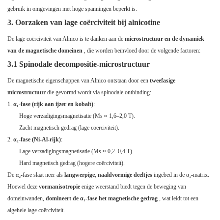
gebruik in omgevingen met hoge spanningen beperkt is.
3. Oorzaken van lage coërciviteit bij alnicotine
De lage coërciviteit van Alnico is te danken aan de
microstructuur en de dynamiek
van de magnetische domeinen
, die worden beïnvloed door de volgende factoren:
3.1 Spinodale decompositie-microstructuur
De magnetische eigenschappen van Alnico ontstaan ​​door een
tweefasige
microstructuur
die gevormd wordt via spinodale ontbinding:
α₁-fase (rijk aan ijzer en kobalt)
:
Hoge verzadigingsmagnetisatie (Ms ≈ 1,6–2,0 T).
Zacht magnetisch gedrag (lage coërciviteit).
α₂-fase (Ni-Al-rijk)
:
Lage verzadigingsmagnetisatie (Ms ≈ 0,2–0,4 T).
Hard magnetisch gedrag (hogere coërciviteit).
De α₂-fase slaat neer als
langwerpige, naaldvormige deeltjes
ingebed in de α₁-matrix.
Hoewel deze
vormanisotropie
enige weerstand biedt tegen de beweging van
domeinwanden,
domineert de α₁-fase het magnetische gedrag
, wat leidt tot een
algehele lage coërciviteit.