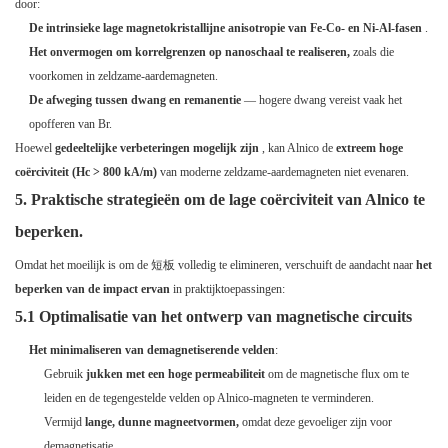
door:
De intrinsieke lage magnetokristallijne anisotropie van Fe-Co- en Ni-Al-fasen
.
Het onvermogen om korrelgrenzen op nanoschaal te realiseren,
zoals die
voorkomen in zeldzame-aardemagneten.
De afweging tussen dwang en remanentie
— hogere dwang vereist vaak het
opofferen van Br.
Hoewel
gedeeltelijke verbeteringen mogelijk zijn
, kan Alnico de
extreem hoge
coërciviteit (Hc > 800 kA/m)
van moderne zeldzame-aardemagneten niet evenaren.
5. Praktische strategieën om de lage coërciviteit van Alnico te
beperken.
Omdat het moeilijk is om de 短板 volledig te elimineren, verschuift de aandacht naar
het
beperken van de impact ervan
in praktijktoepassingen:
5.1 Optimalisatie van het ontwerp van magnetische circuits
Het minimaliseren van demagnetiserende velden
:
Gebruik
jukken met een hoge permeabiliteit
om de magnetische flux om te
leiden en de tegengestelde velden op Alnico-magneten te verminderen.
Vermijd
lange, dunne magneetvormen,
omdat deze gevoeliger zijn voor
demagnetisatie.