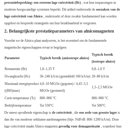
prestatiebeperking: een extreem lage coërciviteit (Hc)
, wat hun toepassingen in
moderne hoogwaardige systemen beperkt. Dit artikel onderzoekt de
oorzaken van de
lage coërciviteit van Alnico
, onderzoekt of deze zwakte fundamenteel kan worden
opgelost en bespreekt strategieën om hun bruikbaarheid te vergroten.
2. Belangrijkste prestatieparameters van alnicomagneten
Voordat we de Alnico-plaat analyseren, is het essentieel om de fundamentele
magnetische eigenschappen ervan te begrijpen:
Typisch bereik
Parameter
Typisch bereik (anisotrope alnico)
(isotrope alnico)
Remanentie (Br)
1,0–1,35 T
0,8–1,0 T
Dwangkracht (Hc)
36–240 kA/m (gemiddeld 160 kA/m)
20–80 kA/m
Maximaal energieproduct
4,0–10 MGOe (gegoten) / 4,45–5,5
1,5–2,5 MGOe
((BH)max)
MGOe (gesinterd)
Curie-temperatuur (Tc)
800–900 °C
800–900 °C
Bedrijfstemperatuur
Tot 550°C
Tot 500°C
De meest opvallende eigenschap is
de coërciviteit
, die
een orde van grootte lager
is
dan die van moderne zeldzame-aardemagneten (bijv. NdFeB: 800–1200 kA/m). Deze
lage coërciviteit maakt Alnico-magneten
gevoelig voor demagnetisatie
, waardoor hun