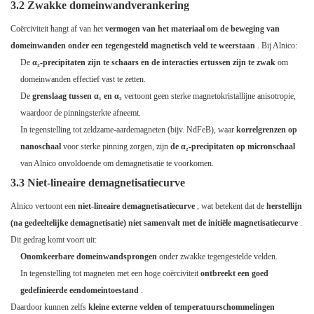
3.2 Zwakke domeinwandverankering
Coërciviteit hangt af van het
vermogen van het materiaal om de beweging van
domeinwanden onder een tegengesteld magnetisch veld te weerstaan
. Bij Alnico:
De
α₂-precipitaten zijn te schaars en de interacties ertussen zijn te zwak
om
domeinwanden effectief vast te zetten.
De
grenslaag tussen α₁ en α₂
vertoont geen sterke magnetokristallijne anisotropie,
waardoor de pinningsterkte afneemt.
In tegenstelling tot zeldzame-aardemagneten (bijv. NdFeB), waar
korrelgrenzen op
nanoschaal
voor sterke pinning zorgen, zijn
de α₂-precipitaten op micronschaal
van Alnico onvoldoende om demagnetisatie te voorkomen.
3.3 Niet-lineaire demagnetisatiecurve
Alnico vertoont een
niet-lineaire demagnetisatiecurve
, wat betekent dat de
herstellijn
(na gedeeltelijke demagnetisatie) niet samenvalt met de initiële magnetisatiecurve
.
Dit gedrag komt voort uit:
Onomkeerbare domeinwandsprongen
onder zwakke tegengestelde velden.
In tegenstelling tot magneten met een hoge coërciviteit
ontbreekt een goed
gedefinieerde eendomeintoestand
.
Daardoor kunnen zelfs
kleine externe velden of temperatuurschommelingen