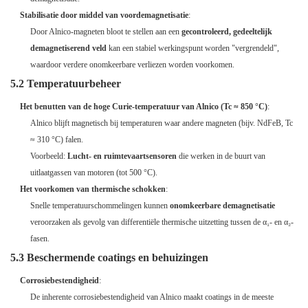
Stabilisatie door middel van voordemagnetisatie
:
Door Alnico-magneten bloot te stellen aan een
gecontroleerd, gedeeltelijk
demagnetiserend veld
kan een stabiel werkingspunt worden "vergrendeld",
waardoor verdere onomkeerbare verliezen worden voorkomen.
5.2 Temperatuurbeheer
Het benutten van de hoge Curie-temperatuur van Alnico (Tc ≈ 850 °C)
:
Alnico blijft magnetisch bij temperaturen waar andere magneten (bijv. NdFeB, Tc
≈ 310 °C) falen.
Voorbeeld:
Lucht- en ruimtevaartsensoren
die werken in de buurt van
uitlaatgassen van motoren (tot 500 °C).
Het voorkomen van thermische schokken
:
Snelle temperatuurschommelingen kunnen
onomkeerbare demagnetisatie
veroorzaken als gevolg van differentiële thermische uitzetting tussen de α₁- en α₂-
fasen.
5.3 Beschermende coatings en behuizingen
Corrosiebestendigheid
:
De inherente corrosiebestendigheid van Alnico maakt coatings in de meeste