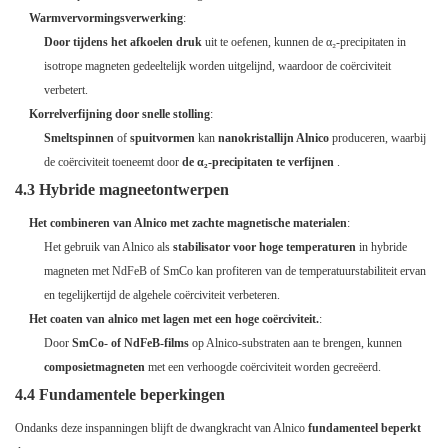
Warmvervormingsverwerking
:
Door tijdens het afkoelen druk
uit te oefenen, kunnen de α₂-precipitaten in
isotrope magneten gedeeltelijk worden uitgelijnd, waardoor de coërciviteit
verbetert.
Korrelverfijning door snelle stolling
:
Smeltspinnen
of
spuitvormen
kan
nanokristallijn Alnico
produceren, waarbij
de coërciviteit toeneemt door
de α₂-precipitaten te verfijnen
.
4.3 Hybride magneetontwerpen
Het combineren van Alnico met zachte magnetische materialen
:
Het gebruik van Alnico als
stabilisator voor hoge temperaturen
in hybride
magneten met NdFeB of SmCo kan profiteren van de temperatuurstabiliteit ervan
en tegelijkertijd de algehele coërciviteit verbeteren.
Het coaten van alnico met lagen met een hoge coërciviteit.
:
Door
SmCo- of NdFeB-films
op Alnico-substraten aan te brengen, kunnen
composietmagneten
met een verhoogde coërciviteit worden gecreëerd.
4.4 Fundamentele beperkingen
Ondanks deze inspanningen blijft de dwangkracht van Alnico
fundamenteel beperkt