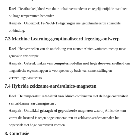
Doel
: De afhankelijkheid van duur kobalt verminderen en tegelijkertijd de stabiliteit
bij hoge temperaturen behouden.
Aanpak
: Onderzoek
Fe-Ni-Al-Ti-legeringen
met geoptimaliseerde spinodale
ontbinding.
7.3 Machine Learning-geoptimaliseerd legeringsontwerp
Doel
: Het versnellen van de ontdekking van nieuwe Alnico-varianten met op maat
gemaakte anisotropie.
Aanpak
: Gebruik maken
van computermodellen met hoge doorvoersnelheid
om
magnetische eigenschappen te voorspellen op basis van samenstelling en
verwerkingsparameters.
7.4 Hybride zeldzame-aarde/alnico-magneten
Doel
:
De temperatuurstabiliteit van Alnico
combineren met
de hoge coërciviteit
van zeldzame-aardemagneten
.
Aanpak
: Ontwikkel
gelaagde of gegradeerde magneten
waarbij Alnico de kern
vormt die bestand is tegen hoge temperaturen en zeldzame-aardematerialen het
oppervlak met hoge coërciviteit vormen.
8. Conclusie