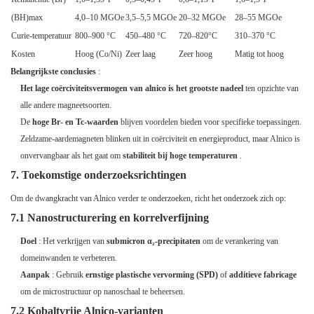
(BH)max
4,0–10 MGOe
3,5–5,5 MGOe
20–32 MGOe
28–55 MGOe
Curie-temperatuur
800–900 °C
450–480 °C
720–820°C
310–370 °C
Kosten
Hoog (Co/Ni)
Zeer laag
Zeer hoog
Matig tot hoog
Belangrijkste conclusies
:
Het lage coërciviteitsvermogen van alnico is het grootste nadeel
ten opzichte van
alle andere magneetsoorten.
De
hoge Br- en Tc-waarden
blijven voordelen bieden voor specifieke toepassingen.
Zeldzame-aardemagneten blinken uit in coërciviteit en energieproduct, maar Alnico is
onvervangbaar als het gaat om
stabiliteit bij hoge temperaturen
.
7. Toekomstige onderzoeksrichtingen
Om de dwangkracht van Alnico verder te onderzoeken, richt het onderzoek zich op:
7.1 Nanostructurering en korrelverfijning
Doel
: Het verkrijgen van
submicron α₂-precipitaten
om de verankering van
domeinwanden te verbeteren.
Aanpak
: Gebruik
ernstige plastische vervorming (SPD)
of
additieve fabricage
om de microstructuur op nanoschaal te beheersen.
7.2 Kobaltvrije Alnico-varianten