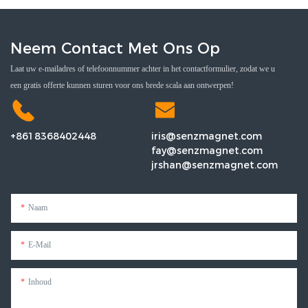
Neem Contact Met Ons Op
Laat uw e-mailadres of telefoonnummer achter in het contactformulier, zodat we u
een gratis offerte kunnen sturen voor ons brede scala aan ontwerpen!
+8618368402448
iris@senzmagnet.com
fay@senzmagnet.com
jrshan@senzmagnet.com
Naam
E-Mail
Inhoud