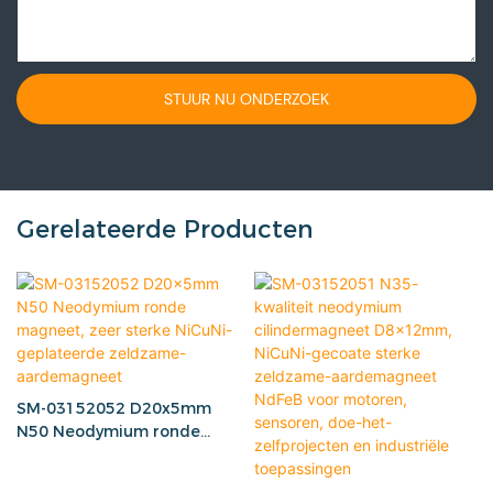
STUUR NU ONDERZOEK
Gerelateerde Producten
SM-03152052 D20x5mm
N50 Neodymium ronde
magneet, zeer sterke
NiCuNi-geplateerde