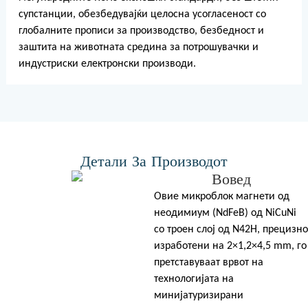
супстанции, обезбедувајќи целосна усогласеност со
глобалните прописи за производство, безбедност и
заштита на животната средина за потрошувачки и
индустриски електронски производи.
Детали За Производот
Вовед
Овие микроблок магнети од
неодимиум (NdFeB) од NiCuNi
со троен слој од N42H, прецизно
изработени на 2×1,2×4,5 mm, го
претставуваат врвот на
технологијата на
минијатуризирани