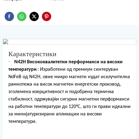
Карактеристики
·
N42H Висококвалитетни перформанси на високи
температури
: Изработени од премиум синтеруван
NdFeB од N42H, овие микро магнети нудат исклучителна
рамнотежа на висок магнетен енергетски производ,
зголемена коерцитивност и подобрена термичка
стабилност, одржувајќи сигурни магнетни перформанси
на работни температури до 120°C, што ги прави идеални
за минијатуризирани апликации на високи
температури.