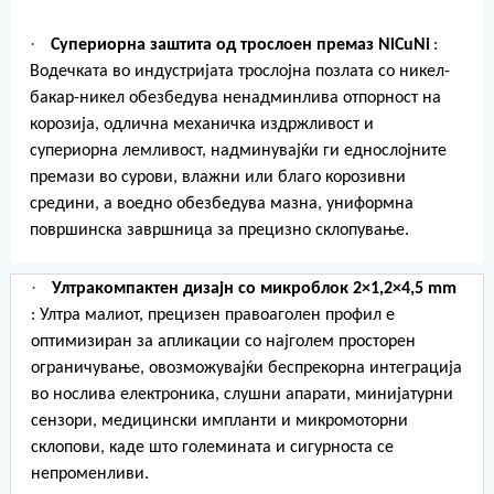
·
Супериорна заштита од трослоен премаз NiCuNi
:
Водечката во индустријата трослојна позлата со никел-
бакар-никел обезбедува ненадминлива отпорност на
корозија, одлична механичка издржливост и
супериорна лемливост, надминувајќи ги еднослојните
премази во сурови, влажни или благо корозивни
средини, а воедно обезбедува мазна, униформна
површинска завршница за прецизно склопување.
·
Ултракомпактен дизајн со микроблок 2×1,2×4,5 mm
: Ултра малиот, прецизен правоаголен профил е
оптимизиран за апликации со најголем просторен
ограничување, овозможувајќи беспрекорна интеграција
во нослива електроника, слушни апарати, минијатурни
сензори, медицински импланти и микромоторни
склопови, каде што големината и сигурноста се
непроменливи.