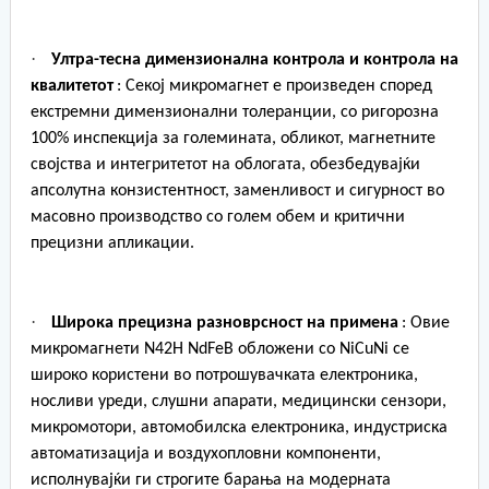
·
Ултра-тесна димензионална контрола и контрола на
квалитетот
: Секој микромагнет е произведен според
екстремни димензионални толеранции, со ригорозна
100% инспекција за големината, обликот, магнетните
својства и интегритетот на облогата, обезбедувајќи
апсолутна конзистентност, заменливост и сигурност во
масовно производство со голем обем и критични
прецизни апликации.
·
Широка прецизна разноврсност на примена
: Овие
микромагнети N42H NdFeB обложени со NiCuNi се
широко користени во потрошувачката електроника,
носливи уреди, слушни апарати, медицински сензори,
микромотори, автомобилска електроника, индустриска
автоматизација и воздухопловни компоненти,
исполнувајќи ги строгите барања на модерната