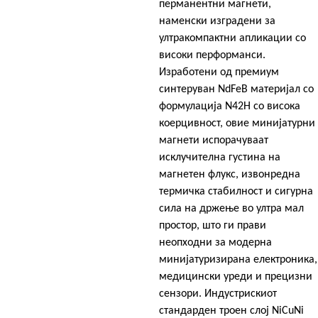
перманентни магнети,
наменски изградени за
ултракомпактни апликации со
високи перформанси.
Изработени од премиум
синтеруван NdFeB материјал со
формулација N42H со висока
коерцивност, овие минијатурни
магнети испорачуваат
исклучителна густина на
магнетен флукс, извонредна
термичка стабилност и сигурна
сила на држење во ултра мал
простор, што ги прави
неопходни за модерна
минијатуризирана електроника,
медицински уреди и прецизни
сензори. Индустрискиот
стандарден троен слој NiCuNi