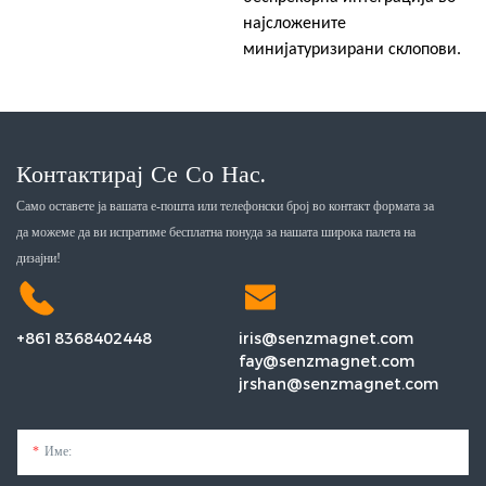
најсложените
минијатуризирани склопови.
Контактирај Се Со Нас.
Само оставете ја вашата е-пошта или телефонски број во контакт формата за
да можеме да ви испратиме бесплатна понуда за нашата широка палета на
дизајни!
+8618368402448
iris@senzmagnet.com
fay@senzmagnet.com
jrshan@senzmagnet.com
Име: