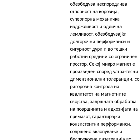
обезбедува неспоредлива
отпорност на корозија,
супериорна механичка
издржливост и одлична
лемливост, обезбедувајќи
долгорочни перформанси и
сигурност дури и во тешки
работни средини со ограничен
простор. Секој микро магнет е
произведен според ултра-тесни
димензионални толеранции, со
ригорозна контрола на
квалитетот на магнетните
својства, завршната обработка
на површината и адхезијата на
премазот, гарантирајќи
конзистентни перформанси,
совршено вклопување и
беспрекорна интеграција во