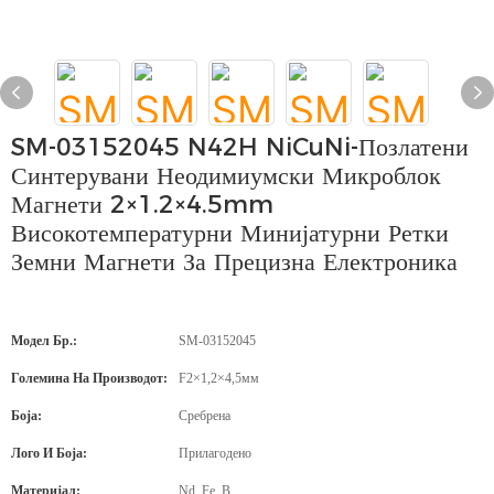
SM-03152045 N42H NiCuNi-Позлатени
Синтерувани Неодимиумски Микроблок
Магнети 2×1.2×4.5mm
Високотемпературни Минијатурни Ретки
Земни Магнети За Прецизна Електроника
Модел Бр.:
SM-03152045
Големина На Производот:
F2×1,2×4,5мм
Боја:
Сребрена
Лого И Боја:
Прилагодено
Материјал:
Nd, Fe, B