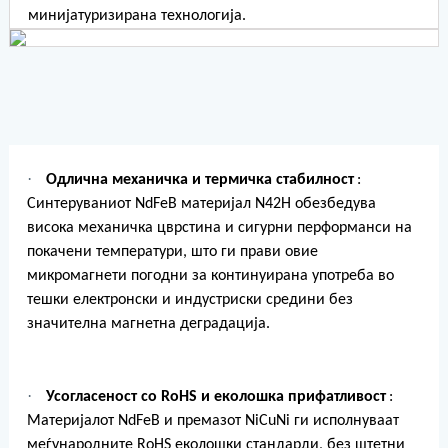
минијатуризирана технологија.
·
Одлична механичка и термичка стабилност
:
Синтеруваниот NdFeB материјал N42H обезбедува
висока механичка цврстина и сигурни перформанси на
покачени температури, што ги прави овие
микромагнети погодни за континуирана употреба во
тешки електронски и индустриски средини без
значителна магнетна деградација.
·
Усогласеност со RoHS и еколошка прифатливост
:
Материјалот NdFeB и премазот NiCuNi ги исполнуваат
меѓународните RoHS еколошки стандарди, без штетни