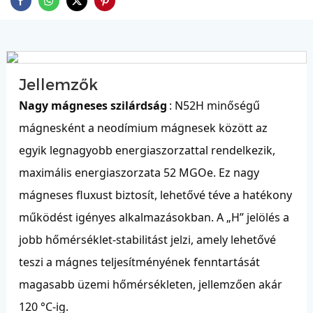
Jellemzők
Nagy mágneses szilárdság
: N52H minőségű
mágnesként a neodímium mágnesek között az
egyik legnagyobb energiaszorzattal rendelkezik,
maximális energiaszorzata 52 MGOe. Ez nagy
mágneses fluxust biztosít, lehetővé téve a hatékony
működést igényes alkalmazásokban. A „H” jelölés a
jobb hőmérséklet-stabilitást jelzi, amely lehetővé
teszi a mágnes teljesítményének fenntartását
magasabb üzemi hőmérsékleten, jellemzően akár
120 °C-ig.