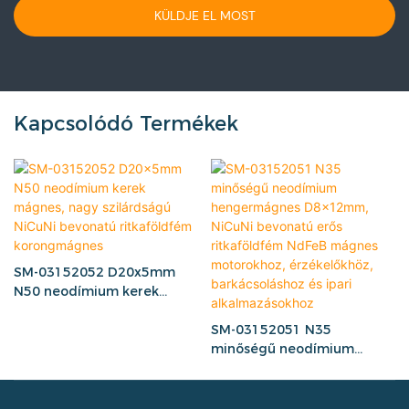
KÜLDJE EL MOST
Kapcsolódó Termékek
SM-03152052 D20x5mm
N50 neodímium kerek
mágnes, nagy szilárdságú
NiCuNi bevonatú
SM-03152051 N35
ritkaföldfém
minőségű neodímium
korongmágnes
hengermágnes D8x12mm,
NiCuNi bevonatú erős
ritkaföldfém NdFeB