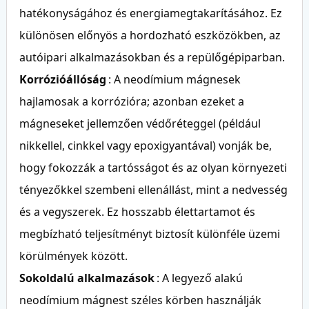
hatékonyságához és energiamegtakarításához. Ez
különösen előnyös a hordozható eszközökben, az
autóipari alkalmazásokban és a repülőgépiparban.
Korrózióállóság
: A neodímium mágnesek
hajlamosak a korrózióra; azonban ezeket a
mágneseket jellemzően védőréteggel (például
nikkellel, cinkkel vagy epoxigyantával) vonják be,
hogy fokozzák a tartósságot és az olyan környezeti
tényezőkkel szembeni ellenállást, mint a nedvesség
és a vegyszerek. Ez hosszabb élettartamot és
megbízható teljesítményt biztosít különféle üzemi
körülmények között.
Sokoldalú alkalmazások
: A legyező alakú
neodímium mágnest széles körben használják