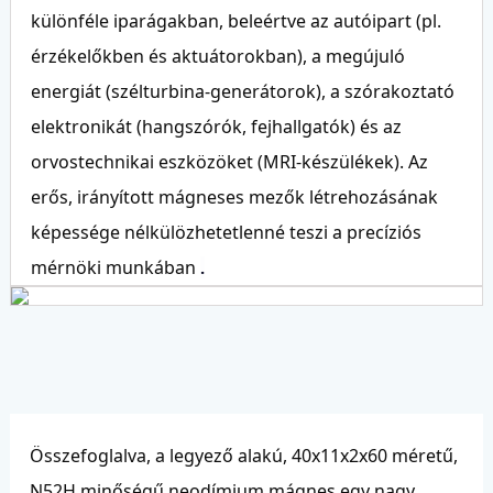
különféle iparágakban, beleértve az autóipart (pl.
érzékelőkben és aktuátorokban), a megújuló
energiát (szélturbina-generátorok), a szórakoztató
elektronikát (hangszórók, fejhallgatók) és az
orvostechnikai eszközöket (MRI-készülékek). Az
erős, irányított mágneses mezők létrehozásának
képessége nélkülözhetetlenné teszi a precíziós
mérnöki munkában
.
Összefoglalva, a legyező alakú, 40x11x2x60 méretű,
N52H minőségű neodímium mágnes egy nagy