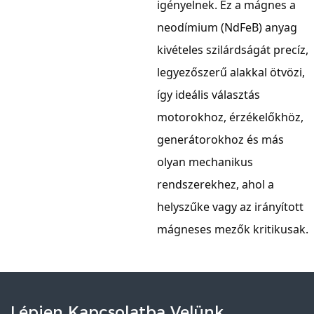
igényelnek. Ez a mágnes a
neodímium (NdFeB) anyag
kivételes szilárdságát precíz,
legyezőszerű alakkal ötvözi,
így ideális választás
motorokhoz, érzékelőkhöz,
generátorokhoz és más
olyan mechanikus
rendszerekhez, ahol a
helyszűke vagy az irányított
mágneses mezők kritikusak.
Lépjen Kapcsolatba Velünk