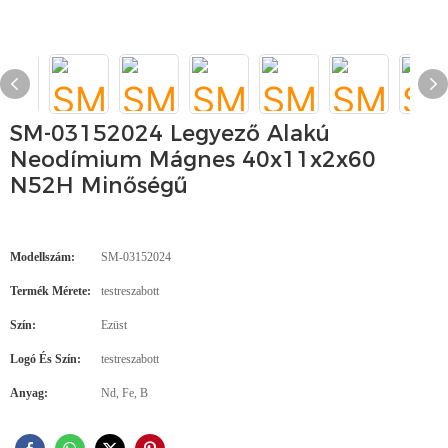
SM-03152024 Legyező Alakú
Neodímium Mágnes 40x11x2x60
N52H Minőségű
Modellszám:
SM-03152024
Termék Mérete:
testreszabott
Szín:
Ezüst
Logó És Szín:
testreszabott
Anyag:
Nd, Fe, B