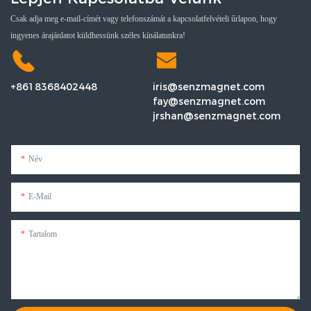
Csak adja meg e-mail-címét vagy telefonszámát a kapcsolatfelvételi űrlapon, hogy
ingyenes árajánlatot küldhessünk széles kínálatunkra!
+8618368402448
iris@senzmagnet.com
fay@senzmagnet.com
jrshan@senzmagnet.com
Név
E-Mail
Tartalom