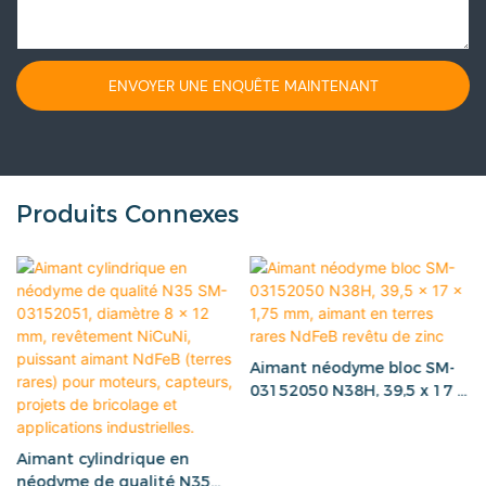
ENVOYER UNE ENQUÊTE MAINTENANT
Produits Connexes
Aimant néodyme bloc SM-
03152050 N38H, 39,5 x 17 x
1,75 mm, aimant en terres
rares NdFeB revêtu de zinc
Aimant cylindrique en
néodyme de qualité N35