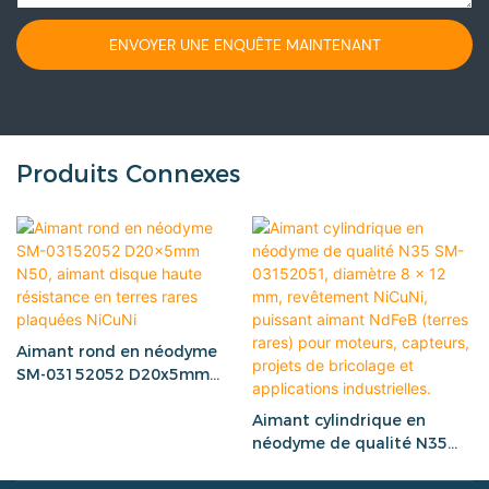
ENVOYER UNE ENQUÊTE MAINTENANT
Produits Connexes
Aimant rond en néodyme
SM-03152052 D20x5mm
N50, aimant disque haute
résistance en terres rares
Aimant cylindrique en
plaquées NiCuNi
néodyme de qualité N35
SM-03152051, diamètre 8 x
12 mm, revêtement NiCuNi,