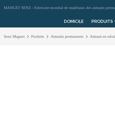
MANGET SENZ - Fabricant mondial de matériaux des aimants perman
DOMICILE
PRODUITS
Senz Magnet
Produits
Aimants permanents
Aimant en néo