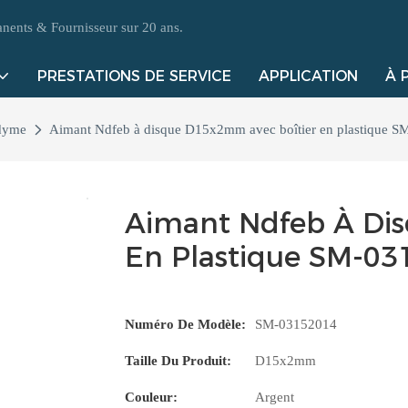
ents & Fournisseur sur 20 ans.
PRESTATIONS DE SERVICE
APPLICATION
À 
dyme
Aimant Ndfeb à disque D15x2mm avec boîtier en plastique 
Aimant Ndfeb À Di
En Plastique SM-03
Numéro De Modèle:
SM-03152014
Taille Du Produit:
D15x2mm
Couleur:
Argent