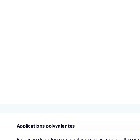
Applications polyvalentes
En raison de sa force magnétique élevée, de sa taille com