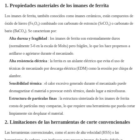
1. Propiedades materiales de los imanes de ferrita
Los imanes de ferrita, también conocidos como imanes cerámicos, están compuestos de
óxido de hierro (Fe₂O₃) combinado con carbonato de estroncio (SrCO₃) o carbonato de
bario (BaCO₃). Se caracterizan por:
Alta dureza y fragilidad
: los imanes de ferrita son extremadamente duros
(normalmente 5-6 en la escala de Mohs) pero frágiles, lo que los hace propensos a
astillarse o agrietarse durante el mecanizado.
Alta resistencia eléctrica
: la ferrita es un aislante eléctrico que evita el uso de
técnicas de mecanizado por descarga eléctrica (EDM) como la erosión por chispa de
alambre.
Sensibilidad térmica
: el calor excesivo generado durante el mecanizado puede
desmagnetizar el material o provocar estrés térmico, dando lugar a microfisuras.
Estructura de partículas finas
: la estructura sinterizada de los imanes de ferrita
consta de partículas muy compactas, lo que requiere una herramienta que pueda cortar
limpiamente sin desplazar el material.
2. Limitaciones de las herramientas de corte convencionales
Las herramientas convencionales, como el acero de alta velocidad (HSS) o las