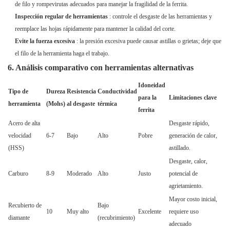
de filo y rompevirutas adecuados para manejar la fragilidad de la ferrita.
Inspección regular de herramientas
: controle el desgaste de las herramientas y
reemplace las hojas rápidamente para mantener la calidad del corte.
Evite la fuerza excesiva
: la presión excesiva puede causar astillas o grietas; deje que
el filo de la herramienta haga el trabajo.
6. Análisis comparativo con herramientas alternativas
Idoneidad
Tipo de
Dureza
Resistencia
Conductividad
para la
Limitaciones clave
herramienta
(Mohs)
al desgaste
térmica
ferrita
Acero de alta
Desgaste rápido,
velocidad
6-7
Bajo
Alto
Pobre
generación de calor,
(HSS)
astillado.
Desgaste, calor,
Carburo
8-9
Moderado
Alto
Justo
potencial de
agrietamiento.
Mayor costo inicial,
Recubierto de
Bajo
10
Muy alto
Excelente
requiere uso
diamante
(recubrimiento)
adecuado