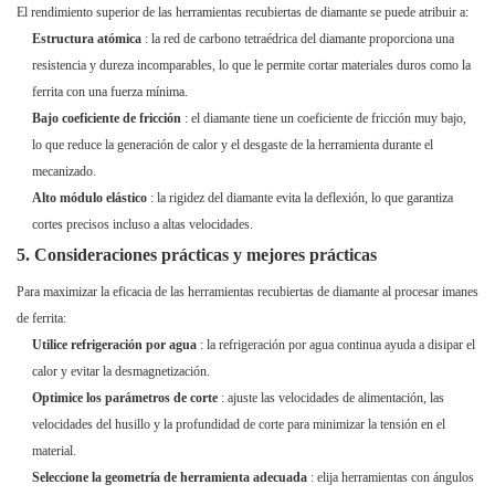
El rendimiento superior de las herramientas recubiertas de diamante se puede atribuir a:
Estructura atómica
: la red de carbono tetraédrica del diamante proporciona una
resistencia y dureza incomparables, lo que le permite cortar materiales duros como la
ferrita con una fuerza mínima.
Bajo coeficiente de fricción
: el diamante tiene un coeficiente de fricción muy bajo,
lo que reduce la generación de calor y el desgaste de la herramienta durante el
mecanizado.
Alto módulo elástico
: la rigidez del diamante evita la deflexión, lo que garantiza
cortes precisos incluso a altas velocidades.
5. Consideraciones prácticas y mejores prácticas
Para maximizar la eficacia de las herramientas recubiertas de diamante al procesar imanes
de ferrita:
Utilice refrigeración por agua
: la refrigeración por agua continua ayuda a disipar el
calor y evitar la desmagnetización.
Optimice los parámetros de corte
: ajuste las velocidades de alimentación, las
velocidades del husillo y la profundidad de corte para minimizar la tensión en el
material.
Seleccione la geometría de herramienta adecuada
: elija herramientas con ángulos