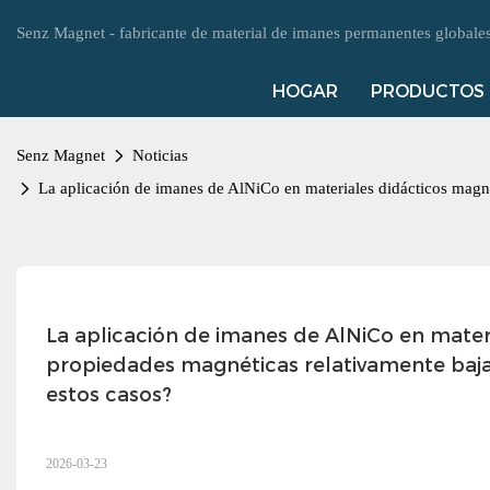
Senz Magnet - fabricante de material de imanes permanentes global
HOGAR
PRODUCTOS
Senz Magnet
Noticias
La aplicación de imanes de AlNiCo en materiales didácticos magné
La aplicación de imanes de AlNiCo en materi
propiedades magnéticas relativamente bajas
estos casos?
2026-03-23