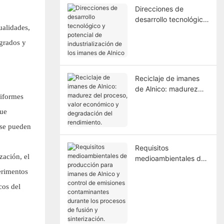
Direcciones de
desarrollo tecnológico
ualidades,
y potencial de
industrialización de los
 grados y
imanes de Alnico
Reciclaje de imanes
de Alnico: madurez
niformes
del proceso, valor
económico y
que
degradación del
 se pueden
rendimiento.
Requisitos
zación, el
medioambientales de
producción para
erimentos
imanes de Alnico y
cos del
control de emisiones
contaminantes
durante los procesos
de fusión y