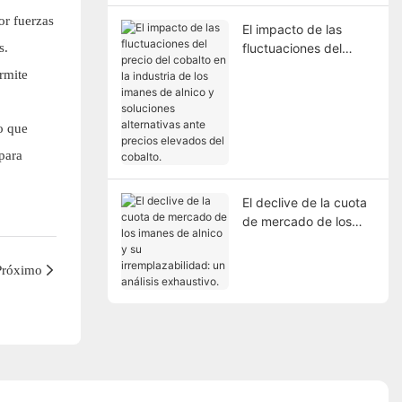
or fuerzas
El impacto de las
s.
fluctuaciones del
precio del cobalto en
rmite
la industria de los
imanes de alnico y
soluciones alternativas
o que
ante precios elevados
 para
del cobalto.
El declive de la cuota
de mercado de los
imanes de alnico y su
irremplazabilidad: un
Próximo
análisis exhaustivo.