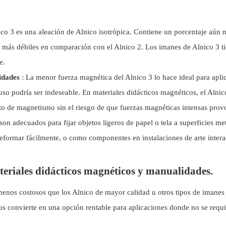
nico 3 es una aleación de Alnico isotrópica. Contiene un porcentaje aún
e más débiles en comparación con el Alnico 2. Los imanes de Alnico 3 t
e.
idades
: La menor fuerza magnética del Alnico 3 lo hace ideal para apli
o podría ser indeseable. En materiales didácticos magnéticos, el Alnic
pto de magnetismo sin el riesgo de que fuerzas magnéticas intensas pro
n adecuados para fijar objetos ligeros de papel o tela a superficies met
formar fácilmente, o como componentes en instalaciones de arte intera
ateriales didácticos magnéticos y manualidades.
menos costosos que los Alnico de mayor calidad u otros tipos de imanes
s convierte en una opción rentable para aplicaciones donde no se requ