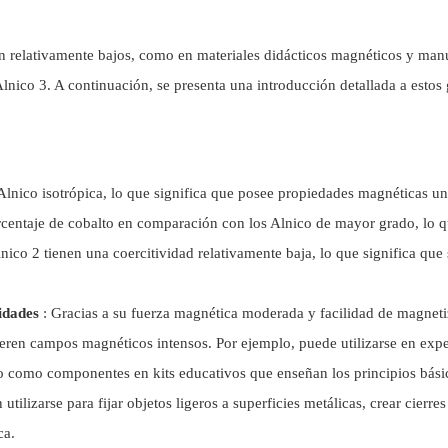
n relativamente bajos, como en materiales didácticos magnéticos y man
lnico 3. A continuación, se presenta una introducción detallada a estos
 Alnico isotrópica, lo que significa que posee propiedades magnéticas u
rcentaje de cobalto en comparación con los Alnico de mayor grado, lo 
ico 2 tienen una coercitividad relativamente baja, lo que significa que
idades
: Gracias a su fuerza magnética moderada y facilidad de magneti
eren campos magnéticos intensos. Por ejemplo, puede utilizarse en exp
 como componentes en kits educativos que enseñan los principios bási
lizarse para fijar objetos ligeros a superficies metálicas, crear cierres
ca.