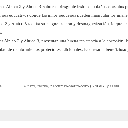
s Alnico 2 y Alnico 3 reduce el riesgo de lesiones o daños causados ​​p
tornos educativos donde los niños pequeños pueden manipular los imane
ico 2 y Alnico 3 facilita su magnetización y desmagnetización, lo que pe
s.
as Alnico 2 y Alnico 3, presentan una buena resistencia a la corrosión, l
idad de recubrimientos protectores adicionales. Esto resulta beneficioso
Análisis comparativo de la rentabilidad de los imanes de alnico y ferrita: por qué la ferrita predomina en escenarios de temperatura ambiente de baja a media gama y cómo el alnico puede abrirse paso.
Alnico, ferrita, neodimio-hierro-boro (NdFeB) y samario-cobalto (SmCo): se describen sus propiedades principales, costes, resistencia a la temperatura y escenarios de aplicación.