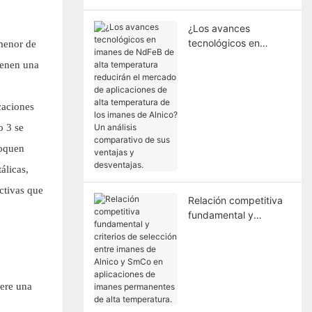
sinterización.
¿Los avances
tecnológicos en
 menor de
imanes de NdFeB de
ienen una
alta temperatura
reducirán el mercado
de aplicaciones de
caciones
alta temperatura de
o 3 se
los imanes de Alnico?
Un análisis
voquen
comparativo de sus
álicas,
ventajas y
desventajas.
ctivas que
Relación competitiva
fundamental y
criterios de selección
entre imanes de Alnico
y SmCo en
aplicaciones de
iere una
imanes permanentes
de alta temperatura.