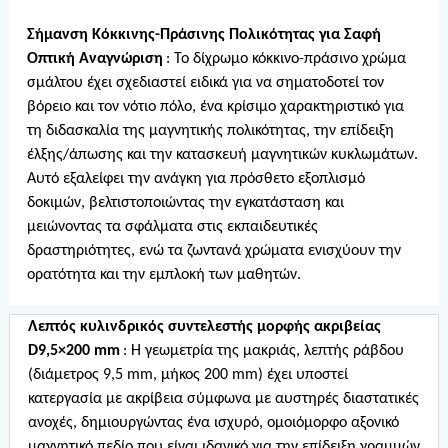
Σήμανση Κόκκινης-Πράσινης Πολικότητας για Σαφή
Οπτική Αναγνώριση
: Το δίχρωμο κόκκινο-πράσινο χρώμα
σμάλτου έχει σχεδιαστεί ειδικά για να σηματοδοτεί τον
βόρειο και τον νότιο πόλο, ένα κρίσιμο χαρακτηριστικό για
τη διδασκαλία της μαγνητικής πολικότητας, την επίδειξη
έλξης/άπωσης και την κατασκευή μαγνητικών κυκλωμάτων.
Αυτό εξαλείφει την ανάγκη για πρόσθετο εξοπλισμό
δοκιμών, βελτιστοποιώντας την εγκατάσταση και
μειώνοντας τα σφάλματα στις εκπαιδευτικές
δραστηριότητες, ενώ τα ζωντανά χρώματα ενισχύουν την
ορατότητα και την εμπλοκή των μαθητών.
Λεπτός κυλινδρικός συντελεστής μορφής ακριβείας
D9,5×200 mm
: Η γεωμετρία της μακριάς, λεπτής ράβδου
(διάμετρος 9,5 mm, μήκος 200 mm) έχει υποστεί
κατεργασία με ακρίβεια σύμφωνα με αυστηρές διαστατικές
ανοχές, δημιουργώντας ένα ισχυρό, ομοιόμορφο αξονικό
μαγνητικό πεδίο που είναι ιδανικό για την επίδειξη γραμμών