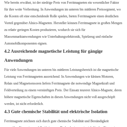
Wie bereits erwähnt, ist der niedrige Preis von Ferritmagneten ein wesentlicher Faktor
für ihre weite Verbreitung. In Anwendungen im unteren bis mittleren Preissegment, wo
die Kosten oft eine entscheidende Rolle spielen, bieten Ferritmagnete einen deutlichen
Vorteil gegenüber Alnico-Magneten. Hersteller können Ferritmagnete in großen Mengen
zu relativ geringen Kosten produzieren, wodurch sie sich für
Massenmarktanwendungen wie Unterhaltungselektronik, Spielzeug und einfache
Automobilkomponenten eignen.
4.2 Ausreichende magnetische Leistung für gängige
Anwendungen
Für viele Anwendungen im unteren bis mittleren Leistungsbereich ist die magnetische
Leistung von Ferritmagneten ausreichend. In Anwendungen wie kleinen Motoren,
Relais und Magnetsensoren liefern Ferritmagnete die notwendige Magnetkraft und
Feldverteilung zu einem vernünftigen Preis. Der Einsatz teurerer Alnico-Magnete, deren
höhere magnetische Eigenschaften in diesen Anwendungen nicht voll ausgeschöpft
werden, ist nicht erforderlich.
4.3 Gute chemische Stabilität und elektrische Isolation
Ferritmagnete zeichnen sich durch gute chemische Stabilität und Beständigkeit