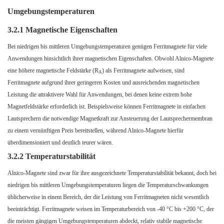
Umgebungstemperaturen
3.2.1 Magnetische Eigenschaften
Bei niedrigen bis mittleren Umgebungstemperaturen genügen Ferritmagnete für viele
Anwendungen hinsichtlich ihrer magnetischen Eigenschaften. Obwohl Alnico-Magnete
eine höhere magnetische Feldstärke (R
) als Ferritmagnete aufweisen, sind
A
Ferritmagnete aufgrund ihrer geringeren Kosten und ausreichenden magnetischen
Leistung die attraktivere Wahl für Anwendungen, bei denen keine extrem hohe
Magnetfeldstärke erforderlich ist. Beispielsweise können Ferritmagnete in einfachen
Lautsprechern die notwendige Magnetkraft zur Ansteuerung der Lautsprechermembran
zu einem vernünftigen Preis bereitstellen, während Alnico-Magnete hierfür
überdimensioniert und deutlich teurer wären.
3.2.2 Temperaturstabilität
Alnico-Magnete sind zwar für ihre ausgezeichnete Temperaturstabilität bekannt, doch bei
niedrigen bis mittleren Umgebungstemperaturen liegen die Temperaturschwankungen
üblicherweise in einem Bereich, der die Leistung von Ferritmagneten nicht wesentlich
beeinträchtigt. Ferritmagnete weisen im Temperaturbereich von -40 °C bis +200 °C, der
die meisten gängigen Umgebungstemperaturen abdeckt, relativ stabile magnetische