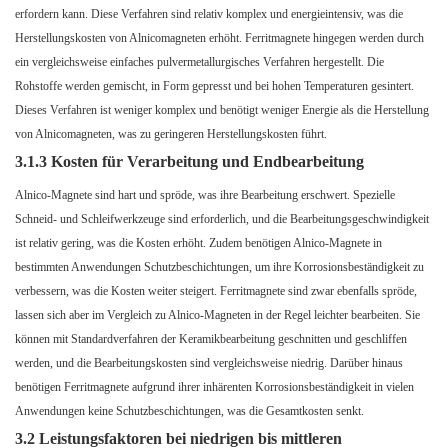
erfordern kann. Diese Verfahren sind relativ komplex und energieintensiv, was die
Herstellungskosten von Alnicomagneten erhöht. Ferritmagnete hingegen werden durch
ein vergleichsweise einfaches pulvermetallurgisches Verfahren hergestellt. Die
Rohstoffe werden gemischt, in Form gepresst und bei hohen Temperaturen gesintert.
Dieses Verfahren ist weniger komplex und benötigt weniger Energie als die Herstellung
von Alnicomagneten, was zu geringeren Herstellungskosten führt.
3.1.3 Kosten für Verarbeitung und Endbearbeitung
Alnico-Magnete sind hart und spröde, was ihre Bearbeitung erschwert. Spezielle
Schneid- und Schleifwerkzeuge sind erforderlich, und die Bearbeitungsgeschwindigkeit
ist relativ gering, was die Kosten erhöht. Zudem benötigen Alnico-Magnete in
bestimmten Anwendungen Schutzbeschichtungen, um ihre Korrosionsbeständigkeit zu
verbessern, was die Kosten weiter steigert. Ferritmagnete sind zwar ebenfalls spröde,
lassen sich aber im Vergleich zu Alnico-Magneten in der Regel leichter bearbeiten. Sie
können mit Standardverfahren der Keramikbearbeitung geschnitten und geschliffen
werden, und die Bearbeitungskosten sind vergleichsweise niedrig. Darüber hinaus
benötigen Ferritmagnete aufgrund ihrer inhärenten Korrosionsbeständigkeit in vielen
Anwendungen keine Schutzbeschichtungen, was die Gesamtkosten senkt.
3.2 Leistungsfaktoren bei niedrigen bis mittleren