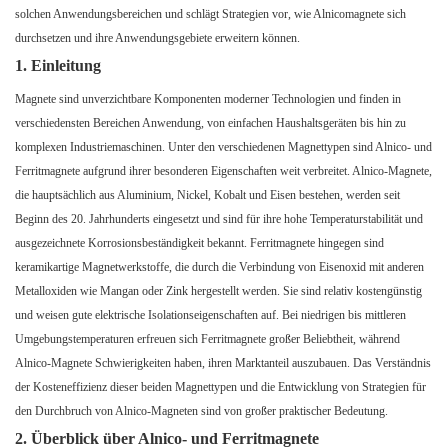
solchen Anwendungsbereichen und schlägt Strategien vor, wie Alnicomagnete sich
durchsetzen und ihre Anwendungsgebiete erweitern können.
1. Einleitung
Magnete sind unverzichtbare Komponenten moderner Technologien und finden in
verschiedensten Bereichen Anwendung, von einfachen Haushaltsgeräten bis hin zu
komplexen Industriemaschinen. Unter den verschiedenen Magnettypen sind Alnico- und
Ferritmagnete aufgrund ihrer besonderen Eigenschaften weit verbreitet. Alnico-Magnete,
die hauptsächlich aus Aluminium, Nickel, Kobalt und Eisen bestehen, werden seit
Beginn des 20. Jahrhunderts eingesetzt und sind für ihre hohe Temperaturstabilität und
ausgezeichnete Korrosionsbeständigkeit bekannt. Ferritmagnete hingegen sind
keramikartige Magnetwerkstoffe, die durch die Verbindung von Eisenoxid mit anderen
Metalloxiden wie Mangan oder Zink hergestellt werden. Sie sind relativ kostengünstig
und weisen gute elektrische Isolationseigenschaften auf. Bei niedrigen bis mittleren
Umgebungstemperaturen erfreuen sich Ferritmagnete großer Beliebtheit, während
Alnico-Magnete Schwierigkeiten haben, ihren Marktanteil auszubauen. Das Verständnis
der Kosteneffizienz dieser beiden Magnettypen und die Entwicklung von Strategien für
den Durchbruch von Alnico-Magneten sind von großer praktischer Bedeutung.
2. Überblick über Alnico- und Ferritmagnete