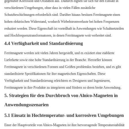
gegenüber Korrosion und Oxidation aus. Dadurch eignen sie sich für den Einsatz in
verschiedenen Umgebungen, ohne dass in vielen Fällen zusätzliche
Schutzbeschichtungen erforderlich sind. Darüber hinaus besitzen Ferritmagnete einen
hohen elektrischen Widerstand, wodurch Wirbelstromverluste bei hohen Frequenzen
reduziert werden. Diese Eigenschaft ist vorteilhaft in Anwendungen wie Schaltnetzteilen
und Hochfrequenztransformatoren, in denen Ferritmagnete weit verbreitet sind.
4.4 Verfügbarkeit und Standardisierung
Ferritmagnete werden seit vielen Jahren hergestellt, und es existiert eine etablierte
Lieferkette sowie eine hohe Standardisierung in der Branche. Hersteller können
Ferritmagnete in verschiedenen Formen und Größen problemlos beziehen, und es gibt
standardisierte Spezifikationen für ihre magnetischen Eigenschaften. Diese
Verfügbarkeit und Standardisierung erleichtern es Designern und Ingenieuren,
Ferritmagnete in ihre Produkte zu integrieren und fördern so deren breite Anwendung.
5. Strategien für den Durchbruch von Alnico-Magneten in
Anwendungsszenarien
5.1 Einsatz in Hochtemperatur- und korrosiven Umgebungen
Einer der Hauptvorteile von Alnico-Magneten ist ihre hervorragende Temperaturstabilität