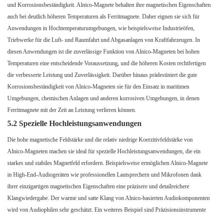
und Korrosionsbeständigkeit. Alnico-Magnete behalten ihre magnetischen Eigenschaften
auch bei deutlich höheren Temperaturen als Ferritmagnete. Daher eignen sie sich für
Anwendungen in Hochtemperaturumgebungen, wie beispielsweise Industrieöfen,
Triebwerke für die Luft- und Raumfahrt und Abgasanlagen von Kraftfahrzeugen. In
diesen Anwendungen ist die zuverlässige Funktion von Alnico-Magneten bei hohen
Temperaturen eine entscheidende Voraussetzung, und die höheren Kosten rechtfertigen
die verbesserte Leistung und Zuverlässigkeit. Darüber hinaus prädestiniert die gute
Korrosionsbeständigkeit von Alnico-Magneten sie für den Einsatz in maritimen
Umgebungen, chemischen Anlagen und anderen korrosiven Umgebungen, in denen
Ferritmagnete mit der Zeit an Leistung verlieren können.
5.2 Spezielle Hochleistungsanwendungen
Die hohe magnetische Feldstärke und die relativ niedrige Koerzitivfeldstärke von
Alnico-Magneten machen sie ideal für spezielle Hochleistungsanwendungen, die ein
starkes und stabiles Magnetfeld erfordern. Beispielsweise ermöglichen Alnico-Magnete
in High-End-Audiogeräten wie professionellen Lautsprechern und Mikrofonen dank
ihrer einzigartigen magnetischen Eigenschaften eine präzisere und detailreichere
Klangwiedergabe. Der warme und satte Klang von Alnico-basierten Audiokomponenten
wird von Audiophilen sehr geschätzt. Ein weiteres Beispiel sind Präzisionsinstrumente