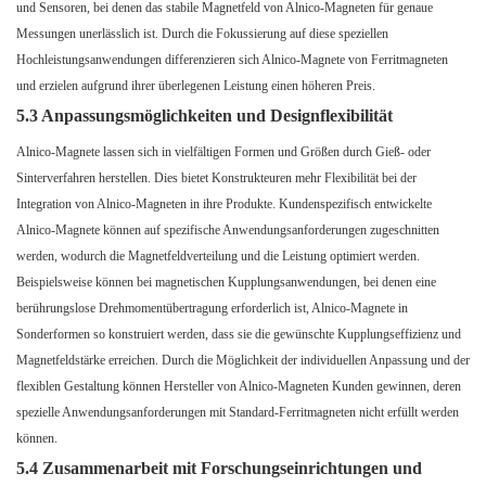
und Sensoren, bei denen das stabile Magnetfeld von Alnico-Magneten für genaue
Messungen unerlässlich ist. Durch die Fokussierung auf diese speziellen
Hochleistungsanwendungen differenzieren sich Alnico-Magnete von Ferritmagneten
und erzielen aufgrund ihrer überlegenen Leistung einen höheren Preis.
5.3 Anpassungsmöglichkeiten und Designflexibilität
Alnico-Magnete lassen sich in vielfältigen Formen und Größen durch Gieß- oder
Sinterverfahren herstellen. Dies bietet Konstrukteuren mehr Flexibilität bei der
Integration von Alnico-Magneten in ihre Produkte. Kundenspezifisch entwickelte
Alnico-Magnete können auf spezifische Anwendungsanforderungen zugeschnitten
werden, wodurch die Magnetfeldverteilung und die Leistung optimiert werden.
Beispielsweise können bei magnetischen Kupplungsanwendungen, bei denen eine
berührungslose Drehmomentübertragung erforderlich ist, Alnico-Magnete in
Sonderformen so konstruiert werden, dass sie die gewünschte Kupplungseffizienz und
Magnetfeldstärke erreichen. Durch die Möglichkeit der individuellen Anpassung und der
flexiblen Gestaltung können Hersteller von Alnico-Magneten Kunden gewinnen, deren
spezielle Anwendungsanforderungen mit Standard-Ferritmagneten nicht erfüllt werden
können.
5.4 Zusammenarbeit mit Forschungseinrichtungen und