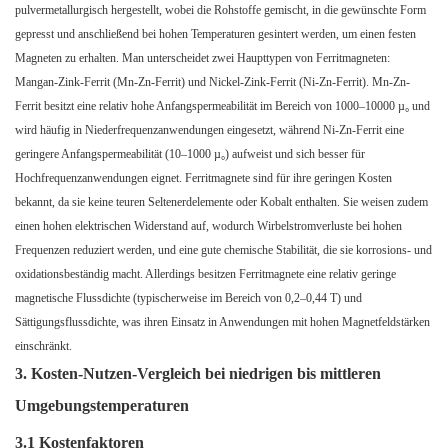
pulvermetallurgisch hergestellt, wobei die Rohstoffe gemischt, in die gewünschte Form
gepresst und anschließend bei hohen Temperaturen gesintert werden, um einen festen
Magneten zu erhalten. Man unterscheidet zwei Haupttypen von Ferritmagneten:
Mangan-Zink-Ferrit (Mn-Zn-Ferrit) und Nickel-Zink-Ferrit (Ni-Zn-Ferrit). Mn-Zn-
Ferrit besitzt eine relativ hohe Anfangspermeabilität im Bereich von 1000–10000 µ₀ und
wird häufig in Niederfrequenzanwendungen eingesetzt, während Ni-Zn-Ferrit eine
geringere Anfangspermeabilität (10–1000 µ₀) aufweist und sich besser für
Hochfrequenzanwendungen eignet. Ferritmagnete sind für ihre geringen Kosten
bekannt, da sie keine teuren Seltenerdelemente oder Kobalt enthalten. Sie weisen zudem
einen hohen elektrischen Widerstand auf, wodurch Wirbelstromverluste bei hohen
Frequenzen reduziert werden, und eine gute chemische Stabilität, die sie korrosions- und
oxidationsbeständig macht. Allerdings besitzen Ferritmagnete eine relativ geringe
magnetische Flussdichte (typischerweise im Bereich von 0,2–0,44 T) und
Sättigungsflussdichte, was ihren Einsatz in Anwendungen mit hohen Magnetfeldstärken
einschränkt.
3. Kosten-Nutzen-Vergleich bei niedrigen bis mittleren
Umgebungstemperaturen
3.1 Kostenfaktoren