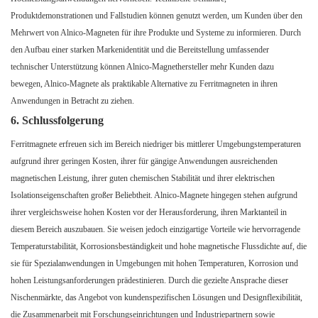
Produktdemonstrationen und Fallstudien können genutzt werden, um Kunden über den
Mehrwert von Alnico-Magneten für ihre Produkte und Systeme zu informieren. Durch
den Aufbau einer starken Markenidentität und die Bereitstellung umfassender
technischer Unterstützung können Alnico-Magnethersteller mehr Kunden dazu
bewegen, Alnico-Magnete als praktikable Alternative zu Ferritmagneten in ihren
Anwendungen in Betracht zu ziehen.
6. Schlussfolgerung
Ferritmagnete erfreuen sich im Bereich niedriger bis mittlerer Umgebungstemperaturen
aufgrund ihrer geringen Kosten, ihrer für gängige Anwendungen ausreichenden
magnetischen Leistung, ihrer guten chemischen Stabilität und ihrer elektrischen
Isolationseigenschaften großer Beliebtheit. Alnico-Magnete hingegen stehen aufgrund
ihrer vergleichsweise hohen Kosten vor der Herausforderung, ihren Marktanteil in
diesem Bereich auszubauen. Sie weisen jedoch einzigartige Vorteile wie hervorragende
Temperaturstabilität, Korrosionsbeständigkeit und hohe magnetische Flussdichte auf, die
sie für Spezialanwendungen in Umgebungen mit hohen Temperaturen, Korrosion und
hohen Leistungsanforderungen prädestinieren. Durch die gezielte Ansprache dieser
Nischenmärkte, das Angebot von kundenspezifischen Lösungen und Designflexibilität,
die Zusammenarbeit mit Forschungseinrichtungen und Industriepartnern sowie