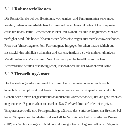
3.1.1 Rohmaterialkosten
Die Rohstoffe, die bei der Herstellung von Alnico- und Ferritmagneten verwendet
werden, haben einen erheblichen Einfluss auf deren Gesamtkosten. Alnicomagnete
enthalten relativ teure Elemente wie Nickel und Kobalt, die nur in begrenzten Mengen
verfügbar sind. Die hohen Kosten dieser Rohstoffe tragen zum vergleichsweise hohen
Preis von Alnicomagneten bei. Ferritmagnete hingegen bestehen hauptsächlich aus
Eisenoxid, das reichlich vorhanden und kostengünstig ist, sowie anderen gängigen
Metalloxiden wie Mangan und Zink. Die niedrigen Rohstoffkosten machen
Ferritmagnete deutlich erschwinglicher, insbesondere bei der Massenproduktion.
3.1.2 Herstellungskosten
Die Herstellungsverfahren von Alnico- und Ferritmagneten unterscheiden sich
hinsichtlich Komplexität und Kosten. Alnicomagnete werden typischerweise durch
Gießen oder Sintern hergestellt und anschließend wärmebehandelt, um die gewünschten
magnetischen Eigenschaften zu erzielen. Das Gießverfahren erfordert eine präzise
Temperaturkontrolle und Formgestaltung, während das Sinterverfahren ein Brennen bei
hohen Temperaturen beinhaltet und zusätzliche Schritte wie Heißisostatisches Pressen
(HIP) zur Verbesserung der Dichte und der magnetischen Eigenschaften der Magnete