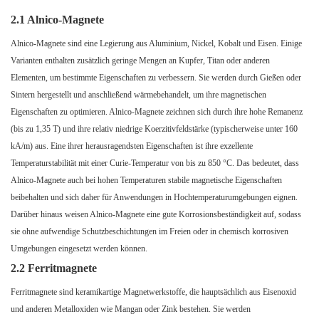
2.1 Alnico-Magnete
Alnico-Magnete sind eine Legierung aus Aluminium, Nickel, Kobalt und Eisen. Einige
Varianten enthalten zusätzlich geringe Mengen an Kupfer, Titan oder anderen
Elementen, um bestimmte Eigenschaften zu verbessern. Sie werden durch Gießen oder
Sintern hergestellt und anschließend wärmebehandelt, um ihre magnetischen
Eigenschaften zu optimieren. Alnico-Magnete zeichnen sich durch ihre hohe Remanenz
(bis zu 1,35 T) und ihre relativ niedrige Koerzitivfeldstärke (typischerweise unter 160
kA/m) aus. Eine ihrer herausragendsten Eigenschaften ist ihre exzellente
Temperaturstabilität mit einer Curie-Temperatur von bis zu 850 °C. Das bedeutet, dass
Alnico-Magnete auch bei hohen Temperaturen stabile magnetische Eigenschaften
beibehalten und sich daher für Anwendungen in Hochtemperaturumgebungen eignen.
Darüber hinaus weisen Alnico-Magnete eine gute Korrosionsbeständigkeit auf, sodass
sie ohne aufwendige Schutzbeschichtungen im Freien oder in chemisch korrosiven
Umgebungen eingesetzt werden können.
2.2 Ferritmagnete
Ferritmagnete sind keramikartige Magnetwerkstoffe, die hauptsächlich aus Eisenoxid
und anderen Metalloxiden wie Mangan oder Zink bestehen. Sie werden