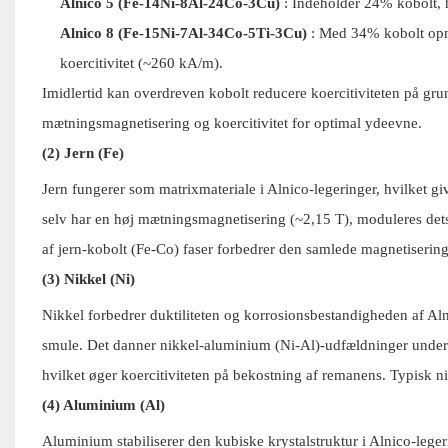
Alnico 5 (Fe-14Ni-8Al-24Co-3Cu)
: Indeholder 24% kobolt, h
Alnico 8 (Fe-15Ni-7Al-34Co-5Ti-3Cu)
: Med 34% kobolt opnå
koercitivitet (~260 kA/m).
Imidlertid kan overdreven kobolt reducere koercitiviteten på g
mætningsmagnetisering og koercitivitet for optimal ydeevne.
(2) Jern (Fe)
Jern fungerer som matrixmateriale i Alnico-legeringer, hvilket giv
selv har en høj mætningsmagnetisering (~2,15 T), moduleres dets 
af ​​jern-kobolt (Fe-Co) faser forbedrer den samlede magnetiserin
(3) Nikkel (Ni)
Nikkel forbedrer duktiliteten og korrosionsbestandigheden af ​​A
smule. Det danner nikkel-aluminium (Ni-Al)-udfældninger unde
hvilket øger koercitiviteten på bekostning af remanens. Typisk ni
(4) Aluminium (Al)
Aluminium stabiliserer den kubiske krystalstruktur i Alnico-leg