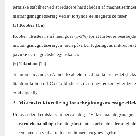
termiske stabilitet ved at reducere hastigheden af ​​magnetiser
mætningsmagnetisering ved at fortynde de magnetiske faser.
(5) Kobber (Cu)
Kobber tilsættes i små mængder (1-6%) for at forbedre bearbejde
mætningsmagnetiseringen, men påvirker legeringens mikrostruktu
påvirke de magnetiske egenskaber.
(6) Titanium (Ti)
Titanium anvendes i Alnico-kvaliteter med høj koercitivitet (f.eks
titanium-kobolt (Ti-Co)-forbindelser, der fungerer som yderlige
er ubetydelig.
3. Mikrostrukturelle og forarbejdningsmæssige effe
Ud over den kemiske sammensætning påvirkes mætningsmagnetiser
Varmebehandling
: Retningsbestemte størknede eller udglød
remanensen ved at reducere domænevægbevægelse.