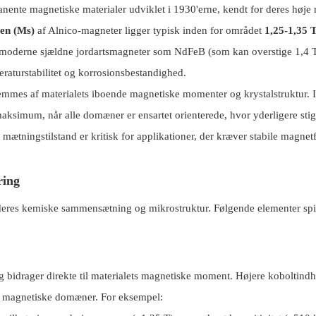
nente magnetiske materialer udviklet i 1930'erne, kendt for deres høje
en (Ms)
af Alnico-magneter ligger typisk inden for området
1,25-1,35 T
r moderne sjældne jordartsmagneter som NdFeB (som kan overstige 1,4 
raturstabilitet og korrosionsbestandighed.
mmes af materialets iboende magnetiske momenter og krystalstruktur. I
 maksimum, når alle domæner er ensartet orienterede, hvor yderligere stig
ætningstilstand er kritisk for applikationer, der kræver stabile magnetf
ring
 deres kemiske sammensætning og mikrostruktur. Følgende elementer spi
og bidrager direkte til materialets magnetiske moment. Højere koboltind
 ​​magnetiske domæner. For eksempel: