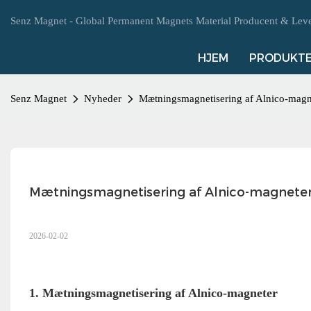
Senz Magnet - Global Permanent Magnets Material Producent & Leve
HJEM
PRODUKT
Senz Magnet
Nyheder
Mætningsmagnetisering af Alnico-magn
Mætningsmagnetisering af Alnico-magneter
2026-02-02
1. Mætningsmagnetisering af Alnico-magneter