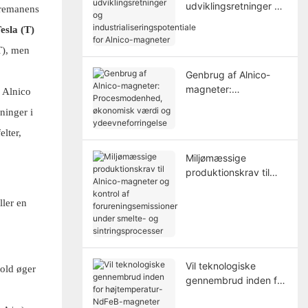
udviklingsretninger og
 remanens
industrialiseringspoten
esla (T)
tiale for Alnico-
magneter
T), men
Genbrug af Alnico-
magneter:
 Alnico
Procesmodenhed,
ninger i
økonomisk værdi og
ydeevneforringelse
elter,
Miljømæssige
produktionskrav til
Alnico-magneter og
kontrol af
ller en
forureningsemissioner
under smelte- og
sintringsprocesser
Vil teknologiske
hold øger
gennembrud inden for
højtemperatur-NdFeB-