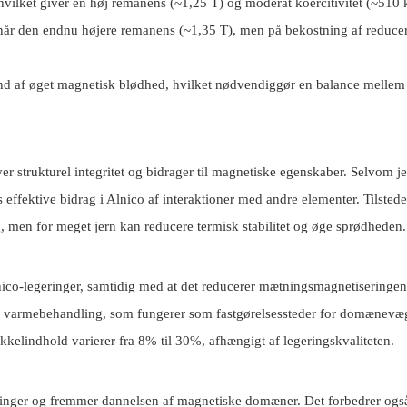
vilket giver en høj remanens (~1,25 T) og moderat koercitivitet (~510
r den endnu højere remanens (~1,35 T), men på bekostning af reducer
rund af øget magnetisk blødhed, hvilket nødvendiggør en balance mellem
er strukturel integritet og bidrager til magnetiske egenskaber. Selvom je
effektive bidrag i Alnico af interaktioner med andre elementer. Tilsted
g, men for meget jern kan reducere termisk stabilitet og øge sprødheden.
lnico-legeringer, samtidig med at det reducerer mætningsmagnetiseringen
r varmebehandling, som fungerer som fastgørelsessteder for domænevæ
kkelindhold varierer fra 8% til 30%, afhængigt af legeringskvaliteten.
eringer og fremmer dannelsen af ​​magnetiske domæner. Det forbedrer ogs