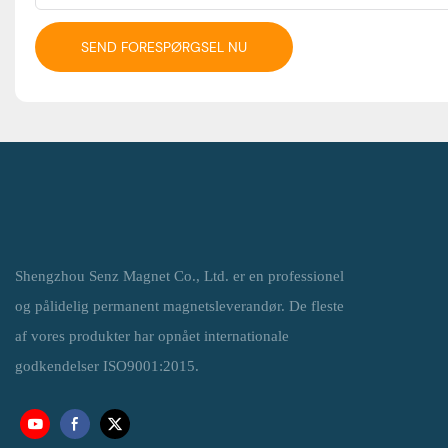
SEND FORESPØRGSEL NU
Shengzhou Senz Magnet Co., Ltd. er en professionel
og pålidelig permanent magnetsleverandør. De fleste
af vores produkter har opnået internationale
godkendelser ISO9001:2015.