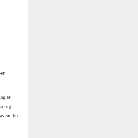
er.
ing er
ur- og
ravene fra