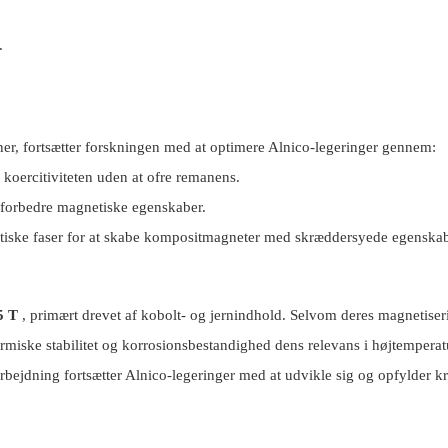
.
er, fortsætter forskningen med at optimere Alnico-legeringer gennem:
e koercitiviteten uden at ofre remanens.
at forbedre magnetiske egenskaber.
iske faser for at skabe kompositmagneter med skræddersyede egenskab
5 T
, primært drevet af kobolt- og jernindhold. Selvom deres magnetiser
ermiske stabilitet og korrosionsbestandighed dens relevans i højtemperat
bejdning fortsætter Alnico-legeringer med at udvikle sig og opfylder k