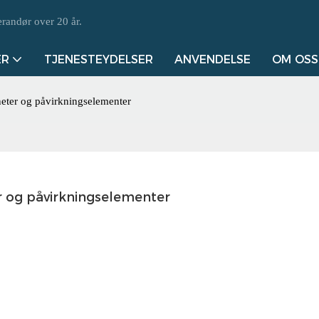
randør over 20 år.
ER
TJENESTEYDELSER
ANVENDELSE
OM OSS
eter og påvirkningselementer
 og påvirkningselementer