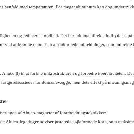
ingens henfald med temperaturen. For meget aluminium kan dog undertryk
ligheden og reducere sprødhed. Det har minimal direkte indflydelse på
r ved at fremme dannelsen af ​​finkornede udfældninger, som indirekte
. Alnico 8) til at forfine mikrostrukturen og forbedre koercitiviteten. De
re fastgørelsessteder for domænevægge, men dets effekt på mætningsmag
kter
ingen af ​​Alnico-magneter af forarbejdningsteknikker:
ede Alnico-legeringer udviser justerede søjleformede korn, som maksim