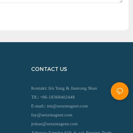
CONTACT US
Kontakt: Iris Yang & Jianrong Shan
Tlf.: +86-18368402448
E-mail::
iris@senzmagnet.com
fay@senzmagnet.com
jrshan@senzmagent.com
Adresse: Værelse 610, 6. sal, Foreign Trade