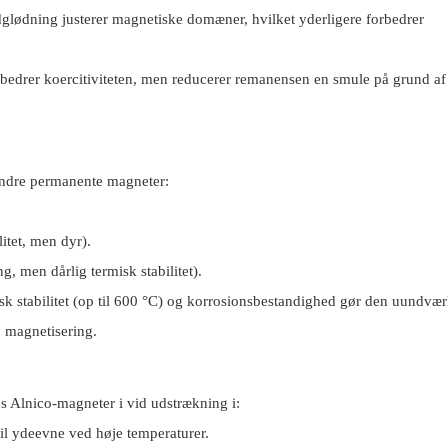
glødning justerer magnetiske domæner, hvilket yderligere forbedrer
rbedrer koercitiviteten, men reducerer remanensen en smule på grund af
ndre permanente magneter:
itet, men dyr).
, men dårlig termisk stabilitet).
 stabilitet (op til 600 °C) og korrosionsbestandighed gør den uundværl
j magnetisering.
 Alnico-magneter i vid udstrækning i:
bil ydeevne ved høje temperaturer.