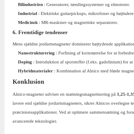
Bilindustrien
: Generatorer, tændingssystemer og elmotorer.
Industrial
: Elektriske guitarpickups, mikrofoner og højttalere
Medicinsk
: MR-maskiner og magnetiske separatorer.
6. Fremtidige tendenser
Mens sjældne jordartsmagneter dominerer højtydende applikation
Nanostrukturering
: Forfining af kornstørrelse for at forbedr
Doping
: Introduktion af sporstoffer (f.eks. gadolinium) for 
Hybridmaterialer
: Kombination af Alnico med bløde magnet
Konklusion
Alnico-magneter udviser en mætningsmagnetisering på
1,25-1,3
lavere end sjældne jordartsmagneters, sikrer Alnicos overlegne t
præcisionsapplikationer. Ved at optimere sammensætning og forar
avancerede teknologier.