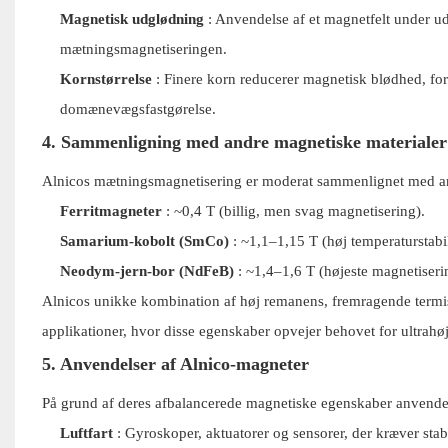
Magnetisk udglødning
: Anvendelse af et magnetfelt under ud
mætningsmagnetiseringen.
Kornstørrelse
: Finere korn reducerer magnetisk blødhed, fo
domænevægsfastgørelse.
4. Sammenligning med andre magnetiske materialer
Alnicos mætningsmagnetisering er moderat sammenlignet med a
Ferritmagneter
: ~0,4 T (billig, men svag magnetisering).
Samarium-kobolt (SmCo)
: ~1,1–1,15 T (høj temperaturstabil
Neodym-jern-bor (NdFeB)
: ~1,4–1,6 T (højeste magnetisering
Alnicos unikke kombination af høj remanens, fremragende termisk
applikationer, hvor disse egenskaber opvejer behovet for ultrahø
5. Anvendelser af Alnico-magneter
På grund af deres afbalancerede magnetiske egenskaber anvendes
Luftfart
: Gyroskoper, aktuatorer og sensorer, der kræver sta