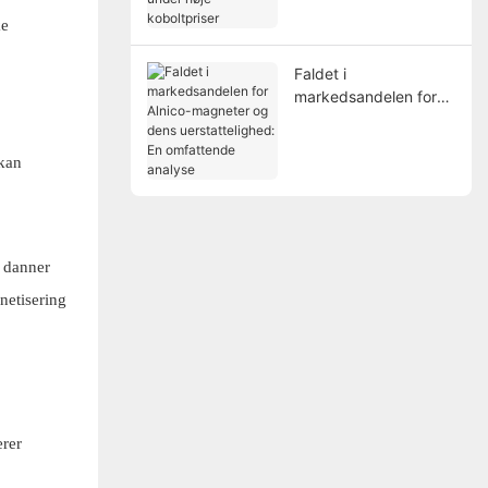
under høje
ke
koboltpriser
Faldet i
markedsandelen for
Alnico-magneter og
dens uerstattelighed:
 kan
En omfattende
analyse
t danner
netisering
erer