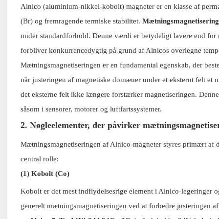
Alnico (aluminium-nikkel-kobolt) magneter er en klasse af perma
(Br) og fremragende termiske stabilitet.
Mætningsmagnetisering
under standardforhold. Denne værdi er betydeligt lavere end fo
forbliver konkurrencedygtig på grund af Alnicos overlegne tempe
Mætningsmagnetiseringen er en fundamental egenskab, der beste
når justeringen af ​​magnetiske domæner under et eksternt felt et
det eksterne felt ikke længere forstærker magnetiseringen. Denne m
såsom i sensorer, motorer og luftfartssystemer.
2. Nøgleelementer, der påvirker mætningsmagnetise
Mætningsmagnetiseringen af ​​Alnico-magneter styres primært af
central rolle:
(1) Kobolt (Co)
Kobolt er det mest indflydelsesrige element i Alnico-legeringer 
generelt mætningsmagnetiseringen ved at forbedre justeringen af