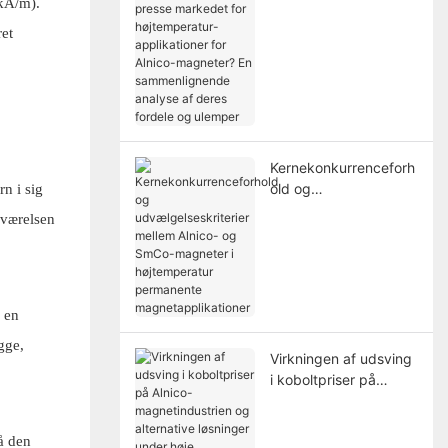
magneter presse
 kA/m).
markedet for
et
højtemperatur-
applikationer for
Alnico-magneter? En
sammenlignende
analyse af deres
fordele og ulemper
Kernekonkurrenceforh
old og
rn i sig
udvælgelseskriterier
eværelsen
mellem Alnico- og
SmCo-magneter i
højtemperatur
permanente
magnetapplikationer
 en
gge,
Virkningen af ​​​​udsving
i koboltpriser på
Alnico-
magnetindustrien og
å den
alternative løsninger