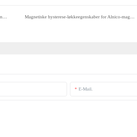
Reversibel og irreversibel afmagnetisering i Alnico-magneter og kritisk afmagnetiseringsfeltstyrke
Magnetiske hysterese-løkkeegenskaber for Alnico-magneter, årsager til næsten lineær adfærd og sammenligning med sjældne jordarters permanente magneter
E-Mail.