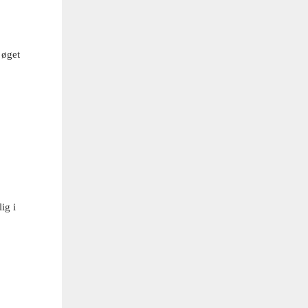
 øget
ig i