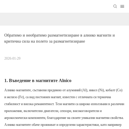
Обратимо и необратимо размагнетизиране в алнико магнити и 
критична сила на полето за размагнетизиране
2026-01-29
1. Въведение в магнитите Alnico
Алнико магнитите, съставени предимно от алуминий (Al), никел (Ni), кобалт (Co)
и желязо (Fe), са вид постоянен магнит, известен с отличната си термична
стабилност и висока реманентност. Тези магнити са широко използвани в различни
приложения, включително двигатели, сензори, високоговорители и
аерокосмически компоненти, благодарение на своите уникални магнитни свойства.
Алнико магнитите обаче проявяват и определени характеристики, като например