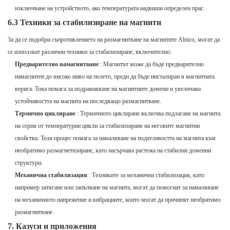
изключване на устройството, ако температурата надвиши определен праг.
6.3 Техники за стабилизиране на магнити
За да се подобри съпротивлението на размагнитване на магнитите Alnico, могат да
се използват различни техники за стабилизиране, включително:
Предварително намагнитване
: Магнитът може да бъде предварително
намагнитен до високо ниво на полето, преди да бъде инсталиран в магнитната
верига. Това помага за подравняване на магнитните домени и увеличава
устойчивостта на магнита на последващо размагнитване.
Термично циклиране
: Термичното циклиране включва подлагане на магнита
на серия от температурни цикли за стабилизиране на неговите магнитни
свойства. Този процес помага за намаляване на податливостта на магнита към
необратимо размагнетизиране, като насърчава растежа на стабилни доменни
структури.
Механична стабилизация
: Техниките за механична стабилизация, като
например затягане или запълване на магнита, могат да помогнат за намаляване
на механичното напрежение и вибрациите, които могат да причинят необратимо
размагнитване.
7. Казуси и приложения