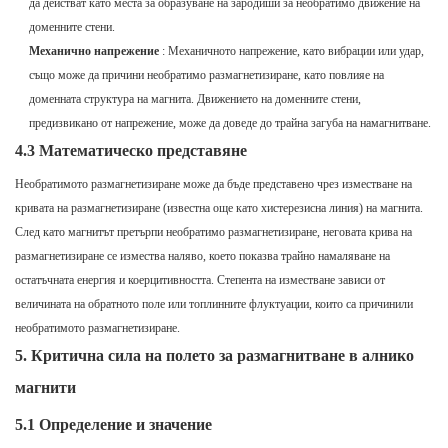
да действат като места за образуване на зародиши за необратимо движение на
доменните стени.
Механично напрежение
: Механичното напрежение, като вибрации или удар,
също може да причини необратимо размагнетизиране, като повлияе на
доменната структура на магнита. Движението на доменните стени,
предизвикано от напрежение, може да доведе до трайна загуба на намагнитване.
4.3 Математическо представяне
Необратимото размагнетизиране може да бъде представено чрез изместване на
кривата на размагнетизиране (известна още като хистерезисна линия) на магнита.
След като магнитът претърпи необратимо размагнетизиране, неговата крива на
размагнетизиране се измества наляво, което показва трайно намаляване на
остатъчната енергия и коерцитивността. Степента на изместване зависи от
величината на обратното поле или топлинните флуктуации, които са причинили
необратимото размагнетизиране.
5. Критична сила на полето за размагнитване в алнико
магнити
5.1 Определение и значение