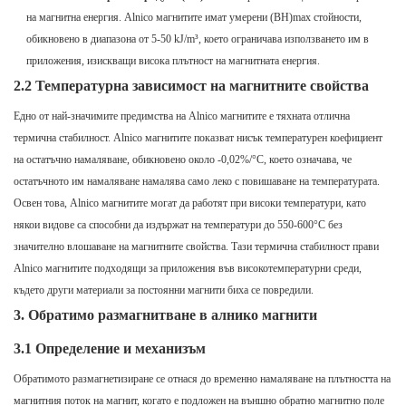
на магнитна енергия. Alnico магнитите имат умерени (BH)max стойности,
обикновено в диапазона от 5-50 kJ/m³, което ограничава използването им в
приложения, изискващи висока плътност на магнитната енергия.
2.2 Температурна зависимост на магнитните свойства
Едно от най-значимите предимства на Alnico магнитите е тяхната отлична
термична стабилност. Alnico магнитите показват нисък температурен коефициент
на остатъчно намаляване, обикновено около -0,02%/°C, което означава, че
остатъчното им намаляване намалява само леко с повишаване на температурата.
Освен това, Alnico магнитите могат да работят при високи температури, като
някои видове са способни да издържат на температури до 550-600°C без
значително влошаване на магнитните свойства. Тази термична стабилност прави
Alnico магнитите подходящи за приложения във високотемпературни среди,
където други материали за постоянни магнити биха се повредили.
3. Обратимо размагнитване в алнико магнити
3.1 Определение и механизъм
Обратимото размагнетизиране се отнася до временно намаляване на плътността на
магнитния поток на магнит, когато е подложен на външно обратно магнитно поле