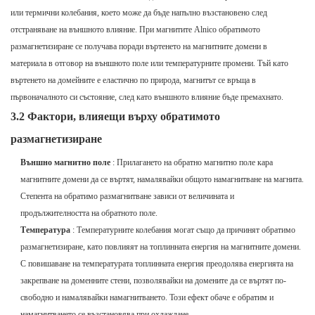
или термични колебания, което може да бъде напълно възстановено след
отстраняване на външното влияние. При магнитите Alnico обратимото
размагнетизиране се получава поради въртенето на магнитните домени в
материала в отговор на външното поле или температурните промени. Тъй като
въртенето на домейните е еластично по природа, магнитът се връща в
първоначалното си състояние, след като външното влияние бъде премахнато.
3.2 Фактори, влияещи върху обратимото
размагнетизиране
Външно магнитно поле
: Прилагането на обратно магнитно поле кара
магнитните домени да се въртят, намалявайки общото намагнитване на магнита.
Степента на обратимо размагнитване зависи от величината и
продължителността на обратното поле.
Температура
: Температурните колебания могат също да причинят обратимо
размагнетизиране, като повлияят на топлинната енергия на магнитните домени.
С повишаване на температурата топлинната енергия преодолява енергията на
закрепване на доменните стени, позволявайки на домените да се въртят по-
свободно и намалявайки намагнитването. Този ефект обаче е обратим и
намагнитването се възстановява при охлаждане.