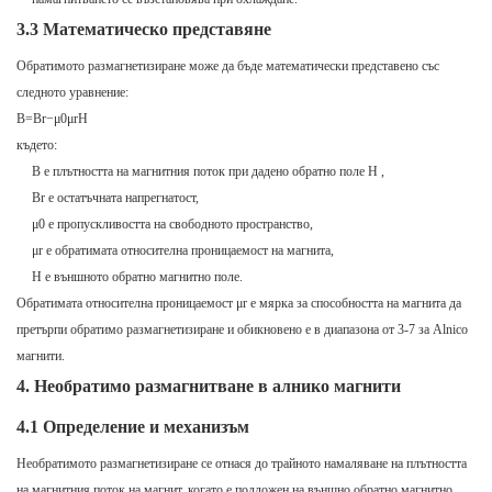
3.3 Математическо представяне
Обратимото размагнетизиране може да бъде математически представено със
следното уравнение:
B=Br​−μ0​μr​H
където:
B
е плътността на магнитния поток при дадено обратно поле
H
,
Br
е остатъчната напрегнатост,
μ0
​ е пропускливостта на свободното пространство,
μr
​ е обратимата относителна проницаемост на магнита,
H
е външното обратно магнитно поле.
Обратимата относителна проницаемост
μr
​ е мярка за способността на магнита да
претърпи обратимо размагнетизиране и обикновено е в диапазона от 3-7 за Alnico
магнити.
4. Необратимо размагнитване в алнико магнити
4.1 Определение и механизъм
Необратимото размагнетизиране се отнася до трайното намаляване на плътността
на магнитния поток на магнит, когато е подложен на външно обратно магнитно