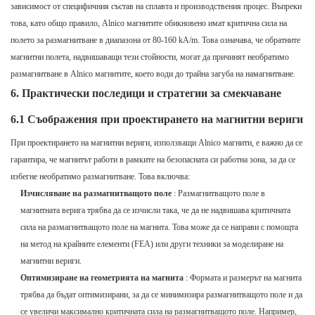
зависимост от специфичния състав на сплавта и производствения процес. Въпреки
това, като общо правило, Alnico магнитите обикновено имат критична сила на
полето за размагнитване в диапазона от 80-160 kA/m. Това означава, че обратните
магнитни полета, надвишаващи тези стойности, могат да причинят необратимо
размагнитване в Alnico магнитите, което води до трайна загуба на намагнитване.
6. Практически последици и стратегии за смекчаване
6.1 Съображения при проектирането на магнитни вериги
При проектирането на магнитни вериги, използващи Alnico магнити, е важно да се
гарантира, че магнитът работи в рамките на безопасната си работна зона, за да се
избегне необратимо размагнитване. Това включва:
Изчисляване на размагнитващото поле
: Размагнитващото поле в
магнитната верига трябва да се изчисли така, че да не надвишава критичната
сила на размагнитващото поле на магнита. Това може да се направи с помощта
на метод на крайните елементи (FEA) или други техники за моделиране на
магнитни вериги.
Оптимизиране на геометрията на магнита
: Формата и размерът на магнита
трябва да бъдат оптимизирани, за да се минимизира размагнитващото поле и да
се увеличи максимално критичната сила на размагнитващото поле. Например,