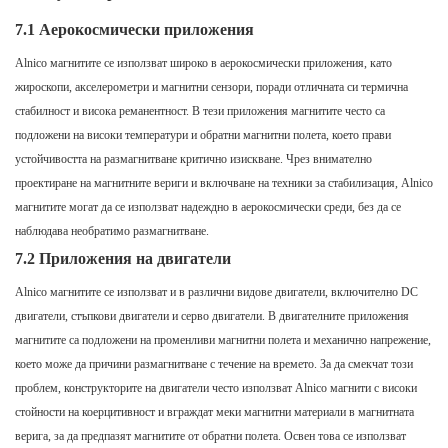
7.1 Аерокосмически приложения
Alnico магнитите се използват широко в аерокосмически приложения, като
жироскопи, акселерометри и магнитни сензори, поради отличната си термична
стабилност и висока реманентност. В тези приложения магнитите често са
подложени на високи температури и обратни магнитни полета, което прави
устойчивостта на размагнитване критично изискване. Чрез внимателно
проектиране на магнитните вериги и включване на техники за стабилизация, Alnico
магнитите могат да се използват надеждно в аерокосмически среди, без да се
наблюдава необратимо размагнитване.
7.2 Приложения на двигатели
Alnico магнитите се използват и в различни видове двигатели, включително DC
двигатели, стъпкови двигатели и серво двигатели. В двигателните приложения
магнитите са подложени на променливи магнитни полета и механично напрежение,
което може да причини размагнитване с течение на времето. За да смекчат този
проблем, конструкторите на двигатели често използват Alnico магнити с високи
стойности на коерцитивност и вграждат меки магнитни материали в магнитната
верига, за да предпазят магнитите от обратни полета. Освен това се използват