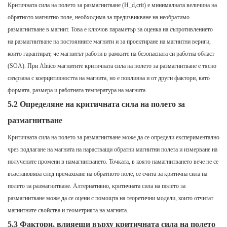
Критичната сила на полето за размагнитване (H_d,crit) е минималната величина на
обратното магнитно поле, необходима за предизвикване на необратимо
размагнитване в магнит. Това е ключов параметър за оценка на съпротивлението
на размагнитване на постоянните магнити и за проектиране на магнитни вериги,
които гарантират, че магнитът работи в рамките на безопасната си работна област
(SOA). При Alnico магнитите критичната сила на полето за размагнитване е тясно
свързана с коерцитивността на магнита, но е повлияна и от други фактори, като
формата, размера и работната температура на магнита.
5.2 Определяне на критичната сила на полето за
размагнитване
Критичната сила на полето за размагнитване може да се определи експериментално
чрез подлагане на магнита на нарастващи обратни магнитни полета и измерване на
получените промени в намагнитването. Точката, в която намагнитването вече не се
възстановява след премахване на обратното поле, се счита за критична сила на
полето за размагнитване. Алтернативно, критичната сила на полето за
размагнитване може да се оцени с помощта на теоретични модели, които отчитат
магнитните свойства и геометрията на магнита.
5.3 Фактори, влияещи върху критичната сила на полето