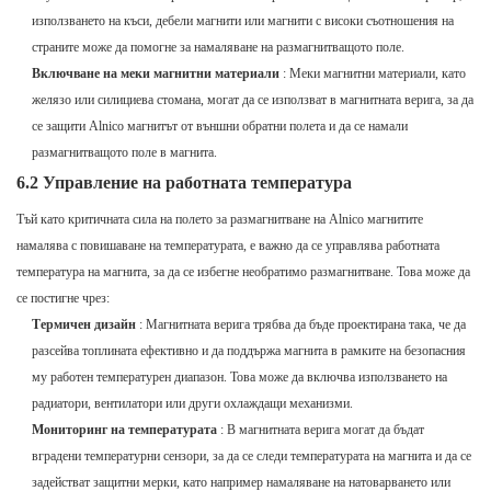
използването на къси, дебели магнити или магнити с високи съотношения на
страните може да помогне за намаляване на размагнитващото поле.
Включване на меки магнитни материали
: Меки магнитни материали, като
желязо или силициева стомана, могат да се използват в магнитната верига, за да
се защити Alnico магнитът от външни обратни полета и да се намали
размагнитващото поле в магнита.
6.2 Управление на работната температура
Тъй като критичната сила на полето за размагнитване на Alnico магнитите
намалява с повишаване на температурата, е важно да се управлява работната
температура на магнита, за да се избегне необратимо размагнитване. Това може да
се постигне чрез:
Термичен дизайн
: Магнитната верига трябва да бъде проектирана така, че да
разсейва топлината ефективно и да поддържа магнита в рамките на безопасния
му работен температурен диапазон. Това може да включва използването на
радиатори, вентилатори или други охлаждащи механизми.
Мониторинг на температурата
: В магнитната верига могат да бъдат
вградени температурни сензори, за да се следи температурата на магнита и да се
задействат защитни мерки, като например намаляване на натоварването или