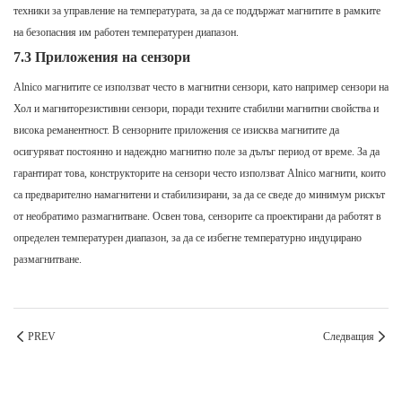
техники за управление на температурата, за да се поддържат магнитите в рамките
на безопасния им работен температурен диапазон.
7.3 Приложения на сензори
Alnico магнитите се използват често в магнитни сензори, като например сензори на
Хол и магниторезистивни сензори, поради техните стабилни магнитни свойства и
висока реманентност. В сензорните приложения се изисква магнитите да
осигуряват постоянно и надеждно магнитно поле за дълъг период от време. За да
гарантират това, конструкторите на сензори често използват Alnico магнити, които
са предварително намагнитени и стабилизирани, за да се сведе до минимум рискът
от необратимо размагнитване. Освен това, сензорите са проектирани да работят в
определен температурен диапазон, за да се избегне температурно индуцирано
размагнитване.
PREV
Следващия