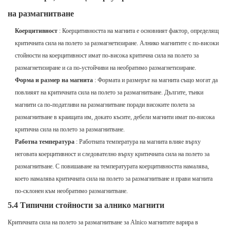
на размагнитване
Коерцитивност
: Коерцитивността на магнита е основният фактор, определящ
критичната сила на полето за размагнетизиране. Алнико магнитите с по-високи
стойности на коерцитивност имат по-висока критична сила на полето за
размагнетизиране и са по-устойчиви на необратимо размагнетизиране.
Форма и размер на магнита
: Формата и размерът на магнита също могат да
повлияят на критичната сила на полето за размагнитване. Дългите, тънки
магнити са по-податливи на размагнитване поради високите полета за
размагнитване в краищата им, докато късите, дебели магнити имат по-висока
критична сила на полето за размагнитване.
Работна температура
: Работната температура на магнита влияе върху
неговата коерцитивност и следователно върху критичната сила на полето за
размагнитване. С повишаване на температурата коерцитивността намалява,
което намалява критичната сила на полето за размагнитване и прави магнита
по-склонен към необратимо размагнитване.
5.4 Типични стойности за алнико магнити
Критичната сила на полето за размагнитване за Alnico магнитите варира в