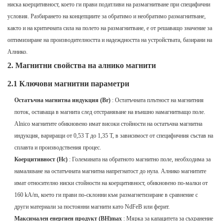
ниска коерцитивност, което ги прави податливи на размагнитване при специфични
условия. Разбирането на концепциите за обратимо и необратимо размагнитване,
както и на критичната сила на полето на размагнитване, е от решаващо значение за
оптимизиране на производителността и надеждността на устройствата, базирани на
Алнико.
2. Магнитни свойства на алнико магнити
2.1 Ключови магнитни параметри
Остатъчна магнитна индукция (Br)
: Остатъчната плътност на магнитния
поток, оставаща в магнита след отстраняване на външно намагнитващо поле.
Alnico магнитите обикновено имат високи стойности на остатъчна магнитна
индукция, вариращи от 0,53 T до 1,35 T, в зависимост от специфичния състав на
сплавта и производствения процес.
Коерцитивност (Hc)
: Големината на обратното магнитно поле, необходима за
намаляване на остатъчната магнитна напрегнатост до нула. Алнико магнитите
имат относително ниски стойности на коерцитивност, обикновено по-малки от
160 kA/m, което ги прави по-склонни към размагнетизиране в сравнение с
други материали за постоянни магнити като NdFeB или ферит.
Максимален енергиен продукт (BH)max
: Мярка за капацитета за съхранение