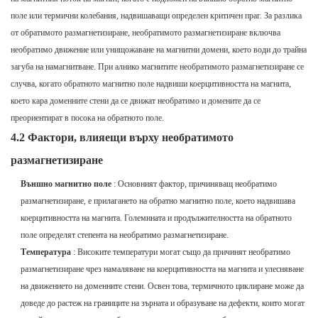
поле или термични колебания, надвишаващи определен критичен праг. За разлика
от обратимото размагнетизиране, необратимото размагнетизиране включва
необратимо движение или унищожаване на магнитни домени, което води до трайна
загуба на намагнитване. При алнико магнитите необратимото размагнетизиране се
случва, когато обратното магнитно поле надвиши коерцитивността на магнита,
което кара доменните стени да се движат необратимо и домените да се
преориентират в посока на обратното поле.
4.2 Фактори, влияещи върху необратимото
размагнетизиране
Външно магнитно поле
: Основният фактор, причиняващ необратимо
размагнетизиране, е прилагането на обратно магнитно поле, което надвишава
коерцитивността на магнита. Големината и продължителността на обратното
поле определят степента на необратимо размагнетизиране.
Температура
: Високите температури могат също да причинят необратимо
размагнетизиране чрез намаляване на коерцитивността на магнита и улесняване
на движението на доменните стени. Освен това, термичното циклиране може да
доведе до растеж на границите на зърната и образуване на дефекти, които могат