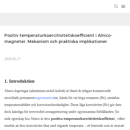
Positiv temperaturkoercitivitetskoefficient i Alnico-
magneter: Mekanism och praktiska implikationer
2026-02-27
1. Introduktion
Alnico-legeringar (aluminium-nickel-kobolt) är bland de tidigast kommersiellt
utvecklade permanent
magnetmaterial
en, kända för sin höga remanens (Br), utmärkta
temperaturstabilitet och korrosionsbeständighet. Deras låga koercitivitet (Hc) gör dem
dock känsliga för irreversibel avmagnetisering under ogynnsamma förhållanden. En
unik egenskap hos Alnico är dess
positiva temperaturkoercitivitetskoefficient
, vilket
innebär att dess koercitivitet ökar med stigande temperatur – ett beteende som är motsatt