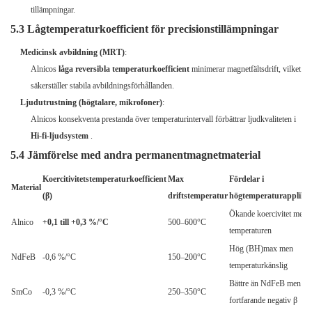
tillämpningar.
5.3 Lågtemperaturkoefficient för precisionstillämpningar
Medicinsk avbildning (MRT)
:
Alnicos
låga reversibla temperaturkoefficient
minimerar magnetfältsdrift, vilket
säkerställer stabila avbildningsförhållanden.
Ljudutrustning (högtalare, mikrofoner)
:
Alnicos konsekventa prestanda över temperaturintervall förbättrar ljudkvaliteten i
Hi-fi-ljudsystem
.
5.4 Jämförelse med andra permanentmagnetmaterial
Koercitivitetstemperaturkoefficient
Max
Fördelar i
Material
(β)
driftstemperatur
högtemperaturapplikat
Ökande koercivitet med
Alnico
+0,1 till +0,3 %/°C
500–600°C
temperaturen
Hög (BH)max men
NdFeB
-0,6 %/°C
150–200°C
temperaturkänslig
Bättre än NdFeB men
SmCo
-0,3 %/°C
250–350°C
fortfarande negativ β