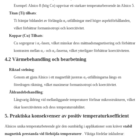
Exempel: Alnico 8 (hög Co) uppvisar ett starkare temperaturberoende än Alnico 5.
Titan (Ti) tillsats
:
Ti främjar bildandet av förlängda α₂-utfällningar med högre aspektförhållanden,
vilket förbättrar formanisotropi och koercitivitet.
Koppar (Cu) Tillsats
:
Cu segregerar i α₁-fasen, vilket minskar dess mättnadsmagnetisering och förbättrar
kontrasten mellan α₁- och α₂-faserna, vilket ytterligare förbättrar koercitiviteten.
4.2 Värmebehandling och bearbetning
Riktad stelning
:
Genom att gjuta Alnico i ett magnetfält justeras α₂-utfällningarna längs en
föredragen riktning, vilket maximerar formanisotropi och koercitivitet.
Åldrandebehandling
:
Långvarig åldring vid mellanliggande temperaturer förfinar mikrostrukturen, vilket
ökar koercitiviteten och dess temperaturstabilitet.
5. Praktiska konsekvenser av positiv temperaturkoefficient
Alnicos unika temperaturbeteende gör den oumbärlig i applikationer som kräver
stabil
magnetisk prestanda vid förhöjda temperaturer
. Viktiga fördelar inkluderar: