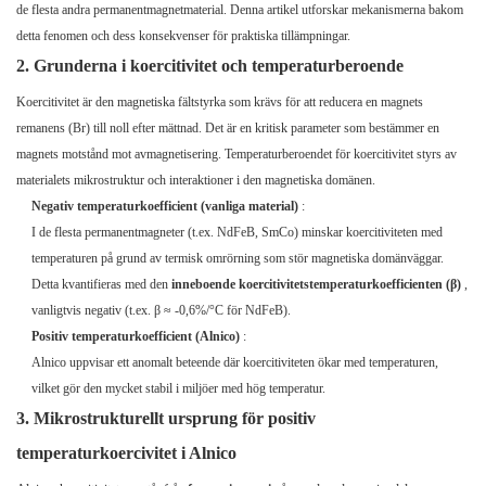
de flesta andra permanentmagnetmaterial. Denna artikel utforskar mekanismerna bakom
detta fenomen och dess konsekvenser för praktiska tillämpningar.
2. Grunderna i koercitivitet och temperaturberoende
Koercitivitet är den magnetiska fältstyrka som krävs för att reducera en magnets
remanens (Br) till noll efter mättnad. Det är en kritisk parameter som bestämmer en
magnets motstånd mot avmagnetisering. Temperaturberoendet för koercitivitet styrs av
materialets mikrostruktur och interaktioner i den magnetiska domänen.
Negativ temperaturkoefficient (vanliga material)
:
I de flesta permanentmagneter (t.ex. NdFeB, SmCo) minskar koercitiviteten med
temperaturen på grund av termisk omrörning som stör magnetiska domänväggar.
Detta kvantifieras med den
inneboende koercitivitetstemperaturkoefficienten (β)
,
vanligtvis negativ (t.ex. β ≈ -0,6%/°C för NdFeB).
Positiv temperaturkoefficient (Alnico)
:
Alnico uppvisar ett anomalt beteende där koercitiviteten ökar med temperaturen,
vilket gör den mycket stabil i miljöer med hög temperatur.
3. Mikrostrukturellt ursprung för positiv
temperaturkoercivitet i Alnico