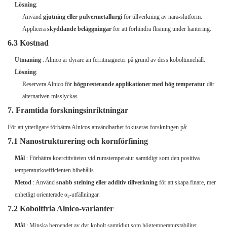
Lösning
:
Använd
gjutning eller pulvermetallurgi
för tillverkning av nära-slutform.
Applicera
skyddande beläggningar
för att förhindra flisning under hantering.
6.3 Kostnad
Utmaning
: Alnico är dyrare än ferritmagneter på grund av dess koboltinnehåll.
Lösning
:
Reservera Alnico för
högpresterande applikationer med hög temperatur
där
alternativen misslyckas.
7. Framtida forskningsinriktningar
För att ytterligare förbättra Alnicos användbarhet fokuseras forskningen på:
7.1 Nanostrukturering och kornförfining
Mål
: Förbättra koercitiviteten vid rumstemperatur samtidigt som den positiva
temperaturkoefficienten bibehålls.
Metod
: Använd
snabb stelning eller additiv tillverkning
för att skapa finare, mer
enhetligt orienterade α₂-utfällningar.
7.2 Koboltfria Alnico-varianter
Mål
: Minska beroendet av dyr kobolt samtidigt som högtemperaturstabilitet