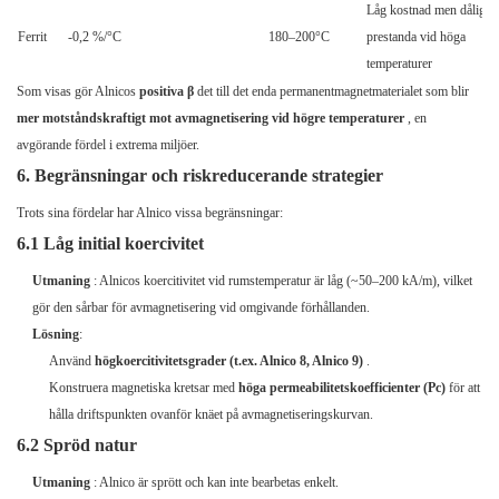
Låg kostnad men dålig
Ferrit
-0,2 %/°C
180–200°C
prestanda vid höga
temperaturer
Som visas gör Alnicos
positiva β
det till det enda permanentmagnetmaterialet som blir
mer motståndskraftigt mot avmagnetisering vid högre temperaturer
, en
avgörande fördel i extrema miljöer.
6. Begränsningar och riskreducerande strategier
Trots sina fördelar har Alnico vissa begränsningar:
6.1 Låg initial koercivitet
Utmaning
: Alnicos koercitivitet vid rumstemperatur är låg (~50–200 kA/m), vilket
gör den sårbar för avmagnetisering vid omgivande förhållanden.
Lösning
:
Använd
högkoercitivitetsgrader (t.ex. Alnico 8, Alnico 9)
.
Konstruera magnetiska kretsar med
höga permeabilitetskoefficienter (Pc)
för att
hålla driftspunkten ovanför knäet på avmagnetiseringskurvan.
6.2 Spröd natur
Utmaning
: Alnico är sprött och kan inte bearbetas enkelt.