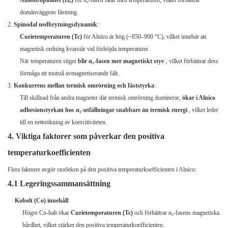
Anisotropifältet (Hₐ)
för α₂-fasen ökar med temperaturen, vilket förbättrar
domänväggens fästning.
Spinodal nedbrytningsdynamik
:
Curietemperaturen (Tc)
för Alnico är hög (~850–900 °C), vilket innebär att
magnetisk ordning kvarstår vid förhöjda temperaturer.
När temperaturen stiger
blir α₂-fasen mer magnetiskt styv
, vilket förbättrar dess
förmåga att motstå avmagnetiserande fält.
Konkurrens mellan termisk omrörning och fäststyrka
:
Till skillnad från andra magneter där termisk omrörning dominerar,
ökar i Alnico
adhesionstyrkan hos α₂-utfällningar snabbare än termisk energi
, vilket leder
till en nettoökning av koercitiviteten.
4. Viktiga faktorer som påverkar den positiva
temperaturkoefficienten
Flera faktorer avgör storleken på den positiva temperaturkoefficienten i Alnico:
4.1 Legeringssammansättning
Kobolt (Co) innehåll
:
Högre Co-halt ökar
Curietemperaturen (Tc)
och förbättrar α₂-fasens magnetiska
hårdhet, vilket stärker den positiva temperaturkoefficienten.