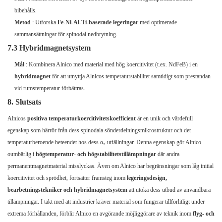
bibehålls.
Metod
: Utforska
Fe-Ni-Al-Ti-baserade legeringar
med optimerade
sammansättningar för spinodal nedbrytning.
7.3 Hybridmagnetsystem
Mål
: Kombinera Alnico med material med hög koercitivitet (t.ex. NdFeB) i en
hybridmagnet
för att utnyttja Alnicos temperaturstabilitet samtidigt som prestandan
vid rumstemperatur förbättras.
8. Slutsats
Alnicos
positiva temperaturkoercitivitetskoefficient
är en unik och värdefull
egenskap som härrör från dess spinodala sönderdelningsmikrostruktur och det
temperaturberoende beteendet hos dess α₂-utfällningar. Denna egenskap gör Alnico
oumbärlig i
högtemperatur- och högstabilitetstillämpningar
där andra
permanentmagnetmaterial misslyckas. Även om Alnico har begränsningar som låg initial
koercitivitet och sprödhet, fortsätter framsteg inom
legeringsdesign,
bearbetningstekniker och hybridmagnetsystem
att utöka dess utbud av användbara
tillämpningar. I takt med att industrier kräver material som fungerar tillförlitligt under
extrema förhållanden, förblir Alnico en avgörande möjliggörare av teknik inom
flyg- och