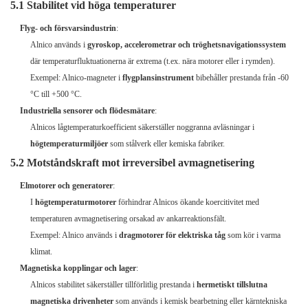
5.1 Stabilitet vid höga temperaturer
Flyg- och försvarsindustrin
:
Alnico används i
gyroskop, accelerometrar och tröghetsnavigationssystem
där temperaturfluktuationerna är extrema (t.ex. nära motorer eller i rymden).
Exempel: Alnico-magneter i
flygplansinstrument
bibehåller prestanda från -60
°C till +500 °C.
Industriella sensorer och flödesmätare
:
Alnicos lågtemperaturkoefficient säkerställer noggranna avläsningar i
högtemperaturmiljöer
som stålverk eller kemiska fabriker.
5.2 Motståndskraft mot irreversibel avmagnetisering
Elmotorer och generatorer
:
I
högtemperaturmotorer
förhindrar Alnicos ökande koercitivitet med
temperaturen avmagnetisering orsakad av ankarreaktionsfält.
Exempel: Alnico används i
dragmotorer för elektriska tåg
som kör i varma
klimat.
Magnetiska kopplingar och lager
:
Alnicos stabilitet säkerställer tillförlitlig prestanda i
hermetiskt tillslutna
magnetiska drivenheter
som används i kemisk bearbetning eller kärntekniska