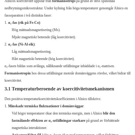
Alnicos koercitivitet uppstår från
formanisotropi
på grund av dess spinodala
nedbrytningsmikrostruktur. Under kylning från höga temperaturer genomgår Alnico en
fasseparation i två distinkta faser:
α₁-fas (rik på Fe-Co)
:
Hög mättnadsmagnetisering (Ms).
Mjukt magnetiskt beteende (låg koercitivitet).
α₂-fas (Ni-Al-rik)
:
Låg mättnadsmagnetisering.
Hårt magnetiskt beteende (hög koercitivitet).
α₂-fasen bildas som avlånga, nålliknande utfällningar inbäddade i α₁-matrisen.
Formanisotropin
hos dessa utfällningar motstår domänväggens rörelse, vilket bidrar till
koercitivitet.
3.1 Temperaturberoende av koercitivitetsmekanismen
Den positiva temperaturkoercitivitetskoefficienten i Alnico tillskrivs:
Minskade termiska fluktuationer i domänväggar
:
Vid högre temperaturer ökar den termiska energin, men i Alnico
blir den
fastnålande effekten av α₂-utfällningar starkare
på grund av förbättrade
magnetiska interaktioner.