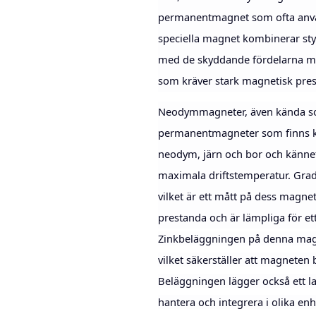
permanentmagnet som ofta använ
speciella magnet kombinerar st
med de skyddande fördelarna med
som kräver stark magnetisk pre
Neodymmagneter, även kända so
permanentmagneter som finns ko
neodym, järn och bor och kännet
maximala driftstemperatur. Grad
vilket är ett mått på dess magne
prestanda och är lämpliga för et
Zinkbeläggningen på denna magne
vilket säkerställer att magneten
Beläggningen lägger också ett lag
hantera och integrera i olika en