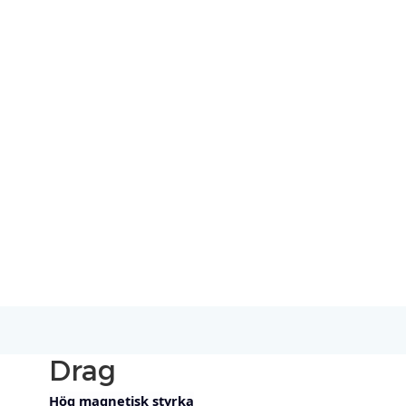
Drag
Hög magnetisk styrka