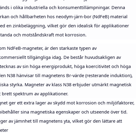
ds i olika industriella och konsumenttillämpningar. Denna
yrkan och hållbarheten hos neodym-järn-bor (NdFeB) material
 en zinkbeläggning, vilket gör den idealisk för applikationer
standa och motståndskraft mot korrosion.
m NdFeB-magneter, är den starkaste typen av
mmersiellt tillgängliga idag. De består huvudsakligen av
ecknas av sin höga energiprodukt, höga koercitivitet och höga
en N38 hänvisar till magnetens Br-värde (resterande induktion),
tiska styrka. Magneter av klass N38 erbjuder utmärkt magnetisk
t brett spektrum av applikationer.
t ger ett extra lager av skydd mot korrosion och miljöfaktorer,
 bibehåller sina magnetiska egenskaper och utseende över tid.
er av jämnhet till magnetens yta, vilket gör den lättare att
heter