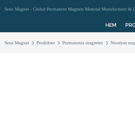
Senz Magnet - Global Permanent Magnets Material Manufacturer & L
HEM
PR
Senz Magnet
Produkter
Permanenta magneter
Neodym mag