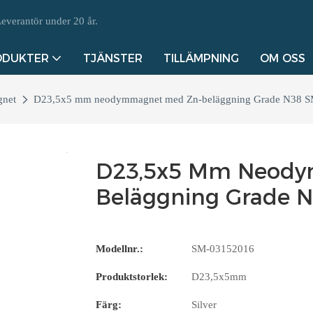
everantör under 20 år.
ODUKTER
TJÄNSTER
TILLÄMPNING
OM OSS
net
D23,5x5 mm neodymmagnet med Zn-beläggning Grade N38 
D23,5x5 Mm Neody
Beläggning Grade 
Modellnr.:
SM-03152016
Produktstorlek:
D23,5x5mm
Färg:
Silver