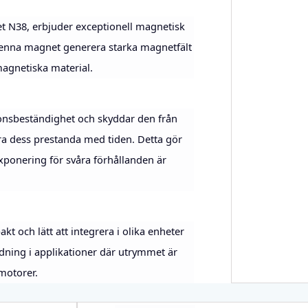
 N38, erbjuder exceptionell magnetisk
 denna magnet generera starka magnetfält
magnetiska material.
nsbeständighet och skyddar den från
ra dess prestanda med tiden. Detta gör
xponering för svåra förhållanden är
ch lätt att integrera i olika enheter
ndning i applikationer där utrymmet är
motorer.