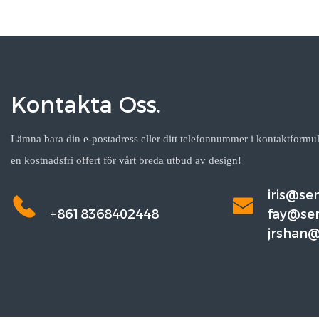
Kontakta Oss.
Lämna bara din e-postadress eller ditt telefonnummer i kontaktformul
en kostnadsfri offert för vårt breda utbud av design!
iris@s
+8618368402448
fay@se
jrshan
m