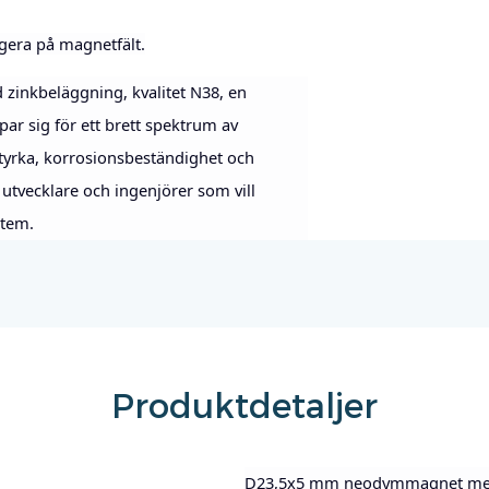
agera på magnetfält.
nkbeläggning, kvalitet N38, en
r sig för ett brett spektrum av
tyrka, korrosionsbeständighet och
 utvecklare och ingenjörer som vill
stem.
Produktdetaljer
D23,5x5 mm neodymmagnet med z