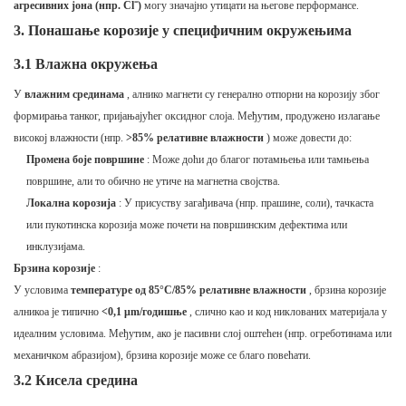
агресивних јона (нпр. Cl⁻)
могу значајно утицати на његове перформансе.
3. Понашање корозије у специфичним окружењима
3.1 Влажна окружења
У
влажним срединама
, алнико магнети су генерално отпорни на корозију због
формирања танког, пријањајућег оксидног слоја. Међутим, продужено излагање
високој влажности (нпр.
>85% релативне влажности
) може довести до:
Промена боје површине
: Може доћи до благог потамњења или тамњења
површине, али то обично не утиче на магнетна својства.
Локална корозија
: У присуству загађивача (нпр. прашине, соли), тачкаста
или пукотинска корозија може почети на површинским дефектима или
инклузијама.
Брзина корозије
:
У условима
температуре од 85°C/85% релативне влажности
, брзина корозије
алникоа је типично
<0,1 μm/годишње
, слично као и код никлованих материјала у
идеалним условима. Међутим, ако је пасивни слој оштећен (нпр. огреботинама или
механичком абразијом), брзина корозије може се благо повећати.
3.2 Кисела средина