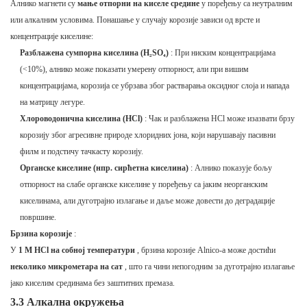
Алнико магнети су
мање отпорни на киселе средине
у поређењу са неутралним
или алкалним условима. Понашање у случају корозије зависи од врсте и
концентрације киселине:
Разблажена сумпорна киселина (H₂SO₄)
: При ниским концентрацијама
(<10%), алнико може показати умерену отпорност, али при вишим
концентрацијама, корозија се убрзава због растварања оксидног слоја и напада
на матрицу легуре.
Хлороводонична киселина (HCl)
: Чак и разблажена HCl може изазвати брзу
корозију због агресивне природе хлоридних јона, који нарушавају пасивни
филм и подстичу тачкасту корозију.
Органске киселине (нпр. сирћетна киселина)
: Алнико показује бољу
отпорност на слабе органске киселине у поређењу са јаким неорганским
киселинама, али дуготрајно излагање и даље може довести до деградације
површине.
Брзина корозије
:
У
1 М HCl на собној температури
, брзина корозије Alnico-а може достићи
неколико микрометара на сат
, што га чини непогодним за дуготрајно излагање
јако киселим срединама без заштитних премаза.
3.3 Алкална окружења