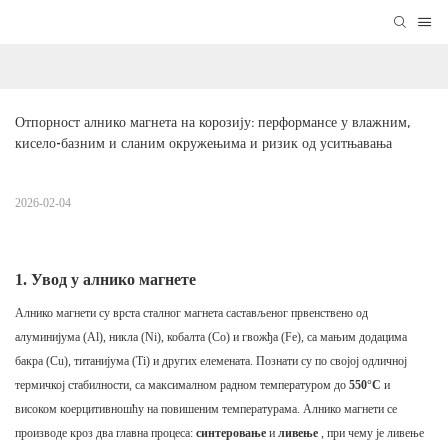
Отпорност алнико магнета на корозију: перформансе у влажним, 
кисело-базним и сланим окружењима и ризик од уситњавања
2026-02-04
1. Увод у алнико магнете
Алнико магнети су врста сталног магнета састављеног првенствено од
алуминијума (Al), никла (Ni), кобалта (Co) и гвожђа (Fe), са мањим додацима
бакра (Cu), титанијума (Ti) и других елемената. Познати су по својој одличној
термичкој стабилности, са максималном радном температуром до
550°C
и
високом коерцитивношћу на повишеним температурама. Алнико магнети се
производе кроз два главна процеса:
синтеровање
и
ливење
, при чему је ливење