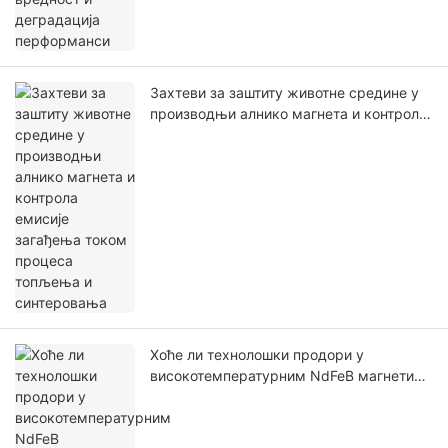
Захтеви за заштиту животне средине у
производњи алнико магнета и контрола
емисије загађења током процеса
топљења и синтеровања
Хоће ли технолошки продори у
високотемпературним NdFeB магнетима
стиснути тржиште алнико магнета за
примену на високим температурама?
Компаративна анализа њихових