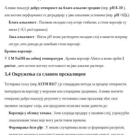
Алнико показује
добру отпорност на благо алкалне средине
(нпр.
pH 8–10
),
али његове перформансе се деградирају у јако алкалним условима (нпр.
pH >12).
):
Блага алкалност
: Пасивни оксидни слој остаје стабилан, а стопе корозије су
ниске (<0,1 μm/годишње).
Јака алкалност
: Висок pH може растворити оксидни слој и напасти матрицу
легуре, што доводи до повећане стопе корозије.
Брзина корозије
:
У
1 М NaOH на собној температури
, брзина корозије Alnico-а може прећи
1
μm/сат
, што истиче његову осетљивост на јако алкалне растворе.
3.4 Окружења са сланом прскалицом
Тестирање сољу (нпр.
ASTM B117
) је стандардна метода за процену отпорности
материјала на корозију у морским или хлоридним срединама. Алнико магнети
генерално добро показују резултате у тестовима слане прскалице због свог
пасивног оксидног слоја, али продужено излагање може довести до:
Корозија у облику тачака
: Јони хлорида продиру у пасивни слој, узрокујући
локализоване тачке које могу расти током времена.
Формирање беле рђе
: У неким случајевима може се формирати растресит,
прашкаст производ корозије (сличан производима корозије цинка), али то је