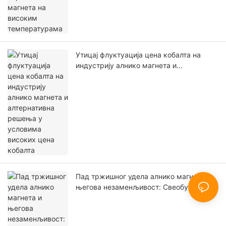
Утицај флуктуација цена кобалта на
индустрију алнико магнета и
алтернативна решења у условима
високих цена кобалта
Пад тржишног удела алнико магнета и
његова незаменљивост: Свеобухватна
анализа