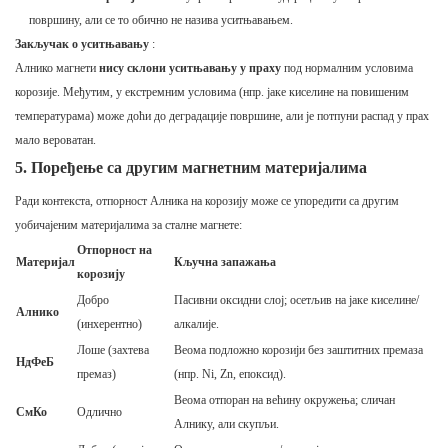
површину, али се то обично не назива уситњавањем.
Закључак о уситњавању
:
Алнико магнети
нису склони уситњавању у праху
под нормалним условима
корозије. Међутим, у екстремним условима (нпр. јаке киселине на повишеним
температурама) може доћи до деградације површине, али је потпуни распад у прах
мало вероватан.
5. Поређење са другим магнетним материјалима
Ради контекста, отпорност Алника на корозију може се упоредити са другим
уобичајеним материјалима за сталне магнете:
Отпорност на
Материјал
Кључна запажања
корозију
Добро
Пасивни оксидни слој; осетљив на јаке киселине/
Алнико
(инхерентно)
алкалије.
Лоше (захтева
Веома подложно корозији без заштитних премаза
НдФеБ
премаз)
(нпр. Ni, Zn, епоксид).
Веома отпоран на већину окружења; сличан
СмКо
Одлично
Алнику, али скупљи.