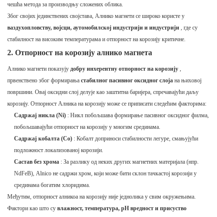
чешћа метода за производњу сложених облика.
Због својих јединствених својстава, Алнико магнети се широко користе у
ваздухопловству, војсци, аутомобилској индустрији и индустрији
, где су
стабилност на високим температурама и отпорност на корозију критичне.
2. Отпорност на корозију алнико магнета
Алнико магнети показују
добру инхерентну отпорност на корозију
,
првенствено због формирања
стабилног пасивног оксидног слоја
на њиховој
површини. Овај оксидни слој делује као заштитна баријера, спречавајући даљу
корозију. Отпорност Алника на корозију може се приписати следећим факторима:
Садржај никла (Ni)
: Никл побољшава формирање пасивног оксидног филма,
побољшавајући отпорност на корозију у многим срединама.
Садржај кобалта (Co)
: Кобалт доприноси стабилности легуре, смањујући
подложност локализованој корозији.
Састав без хрома
: За разлику од неких других магнетних материјала (нпр.
NdFeB), Alnico не садржи хром, који може бити склон тачкастој корозији у
срединама богатим хлоридима.
Међутим, отпорност алникоа на корозију није једнолика у свим окружењима.
Фактори као што су
влажност, температура, pH вредност и присуство