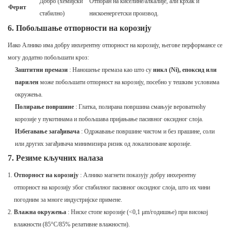
Добро (хемијски
Отпоран на киселине/алкалије, али крхак и
Ферит
стабилно)
нискоенергетски производ.
6. Побољшање отпорности на корозију
Иако Алнико има добру инхерентну отпорност на корозију, његове перформансе се
могу додатно побољшати кроз:
Заштитни премази
: Наношење премаза као што су
никл (Ni), епоксид или
парилен
може побољшати отпорност на корозију, посебно у тешким условима
окружења.
Полирање површине
: Глатка, полирана површина смањује вероватноћу
корозије у пукотинама и побољшава пријањање пасивног оксидног слоја.
Избегавање загађивача
: Одржавање површине чистом и без прашине, соли
или других загађивача минимизира ризик од локализоване корозије.
7. Резиме кључних налаза
Отпорност на корозију
: Алнико магнети показују добру инхерентну
отпорност на корозију због стабилног пасивног оксидног слоја, што их чини
погодним за многе индустријске примене.
Влажна окружења
: Ниске стопе корозије (<0,1 μm/годишње) при високој
влажности (85°C/85% релативне влажности).