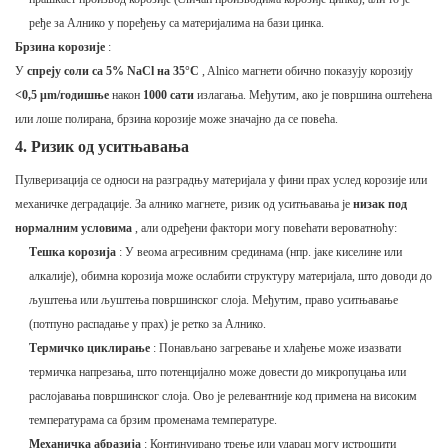
ређе за Алнико у поређењу са материјалима на бази цинка.
Брзина корозије
:
У
спреју соли са 5% NaCl на 35°C
, Alnico магнети обично показују корозију
<0,5 μm/годишње
након
1000 сати
излагања. Међутим, ако је површина оштећена
или лоше полирана, брзина корозије може значајно да се повећа.
4. Ризик од уситњавања
Пулверизација се односи на разградњу материјала у фини прах услед корозије или
механичке деградације. За алнико магнете, ризик од уситњавања је
низак под
нормалним условима
, али одређени фактори могу повећати вероватноћу:
Тешка корозија
: У веома агресивним срединама (нпр. јаке киселине или
алкалије), обимна корозија може ослабити структуру материјала, што доводи до
љуштења или љуштења површинског слоја. Међутим, право уситњавање
(потпуно распадање у прах) је ретко за Алнико.
Термичко циклирање
: Понављано загревање и хлађење може изазвати
термичка напрезања, што потенцијално може довести до микропуцања или
раслојавања површинског слоја. Ово је релевантније код примена на високим
температурама са брзим променама температуре.
Механичка абразија
: Континуирано трење или ударац могу истрошити