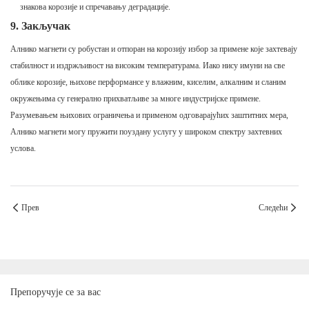
знакова корозије и спречавању деградације.
9. Закључак
Алнико магнети су робустан и отпоран на корозију избор за примене које захтевају
стабилност и издржљивост на високим температурама. Иако нису имуни на све
облике корозије, њихове перформансе у влажним, киселим, алкалним и сланим
окружењима су генерално прихватљиве за многе индустријске примене.
Разумевањем њихових ограничења и применом одговарајућих заштитних мера,
Алнико магнети могу пружити поуздану услугу у широком спектру захтевних
услова.
Прев
Следећи
Препоручује се за вас