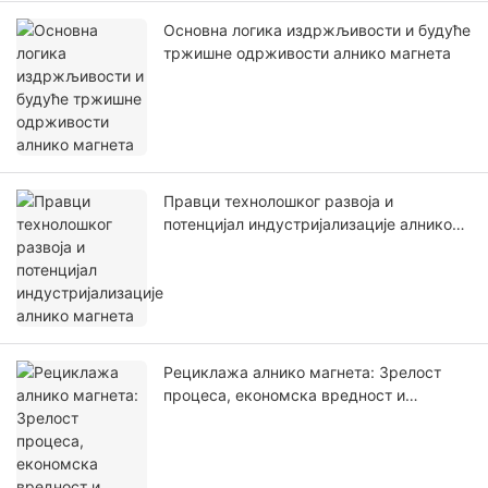
Основна логика издржљивости и будуће
тржишне одрживости алнико магнета
Правци технолошког развоја и
потенцијал индустријализације алнико
магнета
Рециклажа алнико магнета: Зрелост
процеса, економска вредност и
деградација перформанси