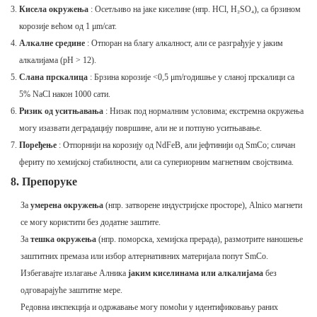
Кисела окружења
: Осетљиво на јаке киселине (нпр. HCl, H₂SO₄), са брзином
корозије већом од 1 μm/сат.
Алкалне средине
: Отпоран на благу алкалност, али се разграђује у јаким
алкалијама (pH > 12).
Слана прскалица
: Брзина корозије <0,5 μm/годишње у сланој прскалици са
5% NaCl након 1000 сати.
Ризик од уситњавања
: Низак под нормалним условима; екстремна окружења
могу изазвати деградацију површине, али не и потпуно уситњавање.
Поређење
: Отпорнији на корозију од NdFeB, али јефтинији од SmCo; сличан
фериту по хемијској стабилности, али са супериорним магнетним својствима.
8. Препоруке
За
умерена окружења
(нпр. затворене индустријске просторе), Alnico магнети
се могу користити без додатне заштите.
За
тешка окружења
(нпр. поморска, хемијска прерада), размотрите наношење
заштитних премаза или избор алтернативних материјала попут SmCo.
Избегавајте излагање Алника
јаким киселинама или алкалијама
без
одговарајуће заштитне мере.
Редовна инспекција и одржавање могу помоћи у идентификовању раних