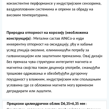
конзистентне перформансе у индустријским сензорима,
ваздухопловним системима и опреми за обраду на
високим температурама.
Природна отпорност на корозију (необложена
конструкција)
: Метални састав AlNiCo-а нуди
инхерентну отпорност на оксидацију, рђу и хабање
услед утицаја околине, елиминишући потребу за
галванизацијом или заштитним премазима. Овај дизајн
без премаза чува структурни интегритет магнета и
магнетна својства током деценија употребе, смањујући
трошкове одржавања и обезбеђујући дугорочну
поузданост у влажним, индустријским или спољашњим
условима где се обложени магнети могу временом
деградирати или љуштити.
Прецизни цилиндрични облик D6,35×6,35 мм
: