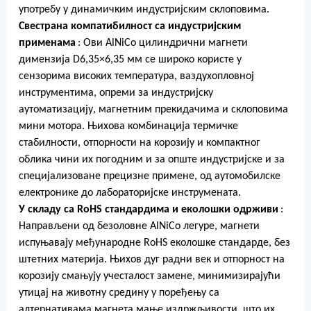
употребу у динамичким индустријским склоповима.
Свестрана компатибилност са индустријским
применама
: Ови AlNiCo цилиндрични магнети
димензија D6,35×6,35 мм се широко користе у
сензорима високих температура, ваздухопловној
инструментима, опреми за индустријску
аутоматизацију, магнетним прекидачима и склоповима
мини мотора. Њихова комбинација термичке
стабилности, отпорности на корозију и компактног
облика чини их погодним и за опште индустријске и за
специјализоване прецизне примене, од аутомобилске
електронике до лабораторијске инструмената.
У складу са RoHS стандардима и еколошки одрживи
:
Направљени од безоловне AlNiCo легуре, магнети
испуњавају међународне RoHS еколошке стандарде, без
штетних материја. Њихов дуг радни век и отпорност на
корозију смањују учесталост замене, минимизирајући
утицај на животну средину у поређењу са
алтернативама магнета мање издржљивости, што их