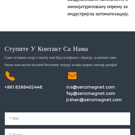
минијатуризовану опрему за
индустријску аутоматизацију.
Ступите У Контакт Са Нама
Само оставите своју е-пошту или број телефона у обрасцу за контакт како
бисмо вам могли послати бесплатну понуду за наш широк спектар дизајна!
+8618368402448
iris@senzmagnet.com
fay@senzmagnet.com
jrshan@senzmagnet.com
Име
Емаил