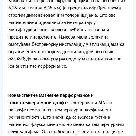
Компактни, савршено округли профил (спољни пречник
6,35 мм, висина 6,35 мм) је прецизно обрађен према
строгим димензионалним толеранцијама, што ове
магнете чини идеалним за интеграцију у
минијатуризоване склопове, кућишта сензора и
прецизне инструменте. Њихова мала величина
омогућава беспрекорну инсталацију у апликацијама са
ограниченим простором, док цилиндрични облик
обезбеђује равномерну расподелу магнетног поља за
конзистентне перформансе.
Конзистентне магнетне перформансе и
нискотемпературни дрифт
: Синтеровани AlNiCo
показује веома низак температурни коефицијент
реманентности, што значи да се његова густина
магнетног флукса минимално мења са температурним
флуктуацијама. Ова стабилност је кључна за прецизне