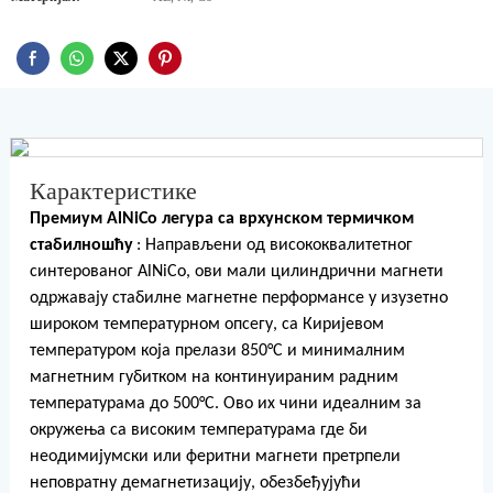
Карактеристике
Премиум AlNiCo легура са врхунском термичком
стабилношћу
: Направљени од висококвалитетног
синтерованог AlNiCo, ови мали цилиндрични магнети
одржавају стабилне магнетне перформансе у изузетно
широком температурном опсегу, са Киријевом
температуром која прелази 850°C и минималним
магнетним губитком на континуираним радним
температурама до 500°C. Ово их чини идеалним за
окружења са високим температурама где би
неодимијумски или феритни магнети претрпели
неповратну демагнетизацију, обезбеђујући