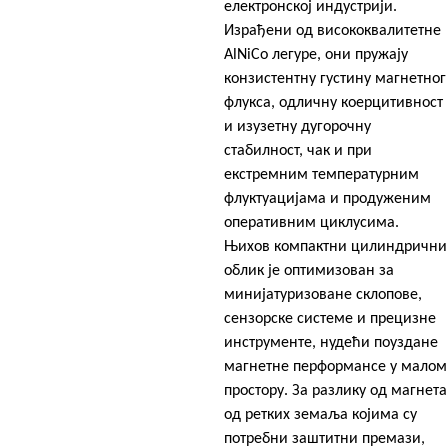
електронској индустрији.
Израђени од висококвалитетне
AlNiCo легуре, они пружају
конзистентну густину магнетног
флукса, одличну коерцитивност
и изузетну дугорочну
стабилност, чак и при
екстремним температурним
флуктуацијама и продуженим
оперативним циклусима.
Њихов компактни цилиндрични
облик је оптимизован за
минијатуризоване склопове,
сензорске системе и прецизне
инструменте, нудећи поуздане
магнетне перформансе у малом
простору. За разлику од магнета
од ретких земаља којима су
потребни заштитни премази,