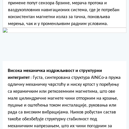
примене попут сензора брзине, мерача протока и
ваздухопловних навигационих система, где је потребан
конзистентан магнетни излаз за тачна, поновљива
мерења, чак и у променљивим радним условима.
Висока механичка издржљивост и структурни
интегритет
: Густа, синтерована структура AlNiCo-а пружа
одличну механичку чврстоћу и ниску кртост у поређењу
са керамичким или реткоземним магнетима, што ове
мале цилиндричне магнете чини отпорним на крзање,
пуцање и оштећења током инсталације, руковања или
рада са високим вибрацијама. Њихов робустан састав
такође обезбеђује структурну стабилност под
механичким напрезањем, што их чини погодним за