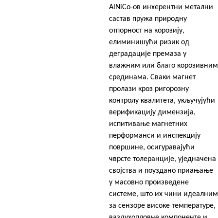
AlNiCo-ов инхерентни метални
састав пружа природну
отпорност на корозију,
елиминишући ризик од
деградације премаза у
влажним или благо корозивним
срединама. Сваки магнет
пролази кроз ригорозну
контролу квалитета, укључујући
верификацију димензија,
испитивање магнетних
перформанси и инспекцију
површине, осигуравајући
чврсте толеранције, уједначена
својства и поуздано приањање
у масовно произведене
системе, што их чини идеалним
за сензоре високе температуре,
ваздухопловне компоненте и