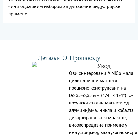
чини одрживим избором за дугорочне индустријске
примене.
Детаљи О Производу
Увод
Ови синтеровани AlNiCo мали
цилиндрични магнети,
прецизно конструисани на
D6,35×6,35 мм (1/4" × 1/4"), су
врхунски стални магнети од
алуминијума, никла и кобалта
дизајнирани за компактне,
високопрецизне примене у
индустријској, ваздухопловној и