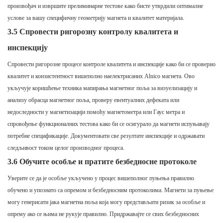
произвођач и извршите прелиминарне тестове како бисте утврдили оптималне
услове за вашу специфичну геометрију магнета и квалитет материјала.
3.5 Спровести ригорозну контролу квалитета и
инспекцију
Спровести ригорозне процесе контроле квалитета и инспекције како би се проверио
квалитет и конзистентност вишеполно наелектрисаних Alnico магнета. Ово
укључује коришћење техника мапирања магнетног поља за визуелизацију и
анализу обрасца магнетног поља, проверу евентуалних дефеката или
недоследности у магнетизацији помоћу магнетометра или Гаус метра и
спровођење функционалних тестова како би се осигурало да магнети испуњавају
потребне спецификације. Документовати све резултате инспекције и одржавати
следљивост током целог производног процеса.
3.6 Обучите особље и пратите безбедносне протоколе
Уверите се да је особље укључено у процес вишеполног пуњења правилно
обучено и упознато са опремом и безбедносним протоколима. Магнети за пуњење
могу генерисати јака магнетна поља која могу представљати ризик за особље и
опрему ако се њима не рукује правилно. Придржавајте се свих безбедносних