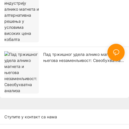
високих цена кобалта
Пад тржишног удела алнико магнета и
његова незаменљивост: Свеобухватна
анализа
Ступите у контакт са нама