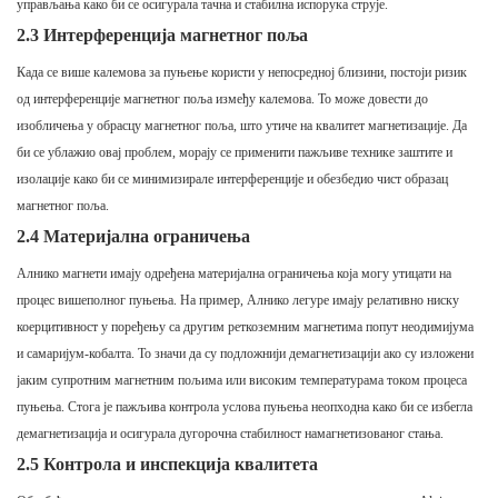
управљања како би се осигурала тачна и стабилна испорука струје.
2.3 Интерференција магнетног поља
Када се више калемова за пуњење користи у непосредној близини, постоји ризик
од интерференције магнетног поља између калемова. То може довести до
изобличења у обрасцу магнетног поља, што утиче на квалитет магнетизације. Да
би се ублажио овај проблем, морају се применити пажљиве технике заштите и
изолације како би се минимизирале интерференције и обезбедио чист образац
магнетног поља.
2.4 Материјална ограничења
Алнико магнети имају одређена материјална ограничења која могу утицати на
процес вишеполног пуњења. На пример, Алнико легуре имају релативно ниску
коерцитивност у поређењу са другим реткоземним магнетима попут неодимијума
и самаријум-кобалта. То значи да су подложнији демагнетизацији ако су изложени
јаким супротним магнетним пољима или високим температурама током процеса
пуњења. Стога је пажљива контрола услова пуњења неопходна како би се избегла
демагнетизација и осигурала дугорочна стабилност намагнетизованог стања.
2.5 Контрола и инспекција квалитета