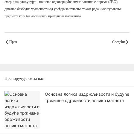
смерница, укључујући ношење одговарајуће личне заштитне опреме (ЛЗО),
држање безбедне удаљености од уређаја за пуњење током рада и осигуравање
предмета који би могли бити привучени магнетима.
Прев
Следећи
Препоручује се за вас
Основна логика издржљивости и будуће
тржишне одрживости алнико магнета