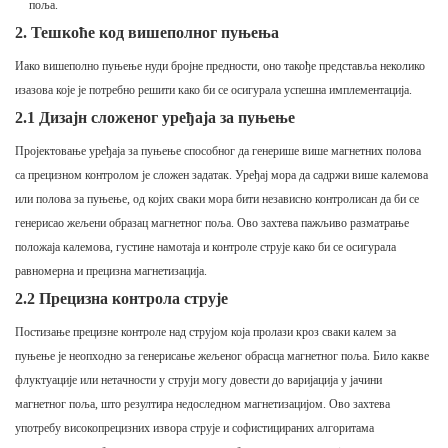
поља.
2. Тешкоће код вишеполног пуњења
Иако вишеполно пуњење нуди бројне предности, оно такође представља неколико
изазова које је потребно решити како би се осигурала успешна имплементација.
2.1 Дизајн сложеног уређаја за пуњење
Пројектовање уређаја за пуњење способног да генерише више магнетних полова
са прецизном контролом је сложен задатак. Уређај мора да садржи више калемова
или полова за пуњење, од којих сваки мора бити независно контролисан да би се
генерисао жељени образац магнетног поља. Ово захтева пажљиво разматрање
положаја калемова, густине намотаја и контроле струје како би се осигурала
равномерна и прецизна магнетизација.
2.2 Прецизна контрола струје
Постизање прецизне контроле над струјом која пролази кроз сваки калем за
пуњење је неопходно за генерисање жељеног обрасца магнетног поља. Било какве
флуктуације или нетачности у струји могу довести до варијација у јачини
магнетног поља, што резултира недоследном магнетизацијом. Ово захтева
употребу високопрецизних извора струје и софистицираних алгоритама