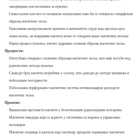
завојницама или половима за пуњење.
Сваки калем или пол се независно контролише како би се генерисао специфичан
образац магнетног поља.
Пажљивим контролисањем времена и интензитета струје која пролази кроз
сваки калем, на површини магнета може се створити више магнетних полова.
Након процеса пуњења, магнет задржава сложени образац магнетног поља.
Предности:
Омогућава стварање сложених образаца магнетног поља, што није могуће код
једнополних метода пуњења.
Смањује број магнета потребних у склопу, што доводи до уштеде трошкова и
побољшане поузданости.
Побољшава перформансе магнетних система оптимизацијом расподеле
магнетног поља.
Примене:
Вишеполни прстенасти магнети у безчеткичним једносмерним моторима.
Магнетни енкодери који се користе у системима за мерење и управљање
положајем.
Магнетне спојнице и квачила која захтевају прецизно поравнање магнетног