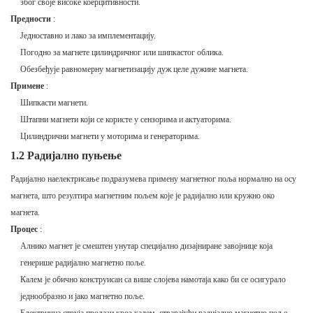
због своје високе коерцитивности.
Предности
:
Једноставно и лако за имплементацију.
Погодно за магнете цилиндричног или шипкастог облика.
Обезбеђује равномерну магнетизацију дуж целе дужине магнета.
Примене
:
Шипкасти магнети.
Штапни магнети који се користе у сензорима и актуаторима.
Цилиндрични магнети у моторима и генераторима.
1.2 Радијално пуњење
Радијално наелектрисање подразумева примену магнетног поља нормално на осу
магнета, што резултира магнетним пољем које је радијално или кружно око
магнета.
Процес
:
Алнико магнет је смештен унутар специјално дизајниране завојнице која
генерише радијално магнетно поље.
Калем је обично конструисан са више слојева намотаја како би се осигурало
једнообразно и јако магнетно поље.