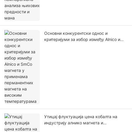
Основни конкурентски однос и
критеријуми за избор између Alnico и
SmCo магнета у применама
перманентних магнета на високим
температурама
Утицај флуктуација цена кобалта на
индустрију алнико магнета и
алтернативна решења у условима