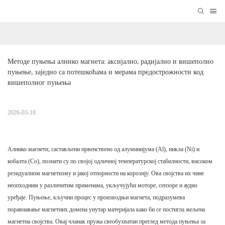
Методе пуњења алнико магнета: аксијално, радијално и вишеполно 
пуњење, заједно са потешкоћама и мерама предострожности код 
вишеполног пуњења
2026-03-10
Алнико магнети, састављени првенствено од алуминијума (Al), никла (Ni) и
кобалта (Co), познати су по својој одличној температурској стабилности, високом
резидуалном магнетизму и јакој отпорности на корозију. Ова својства их чине
неопходним у различитим применама, укључујући моторе, сензоре и аудио
уређаје. Пуњење, кључни процес у производњи магнета, подразумева
поравнавање магнетних домена унутар материјала како би се постигла жељена
магнетна својства. Овај чланак пружа свеобухватан преглед метода пуњења за