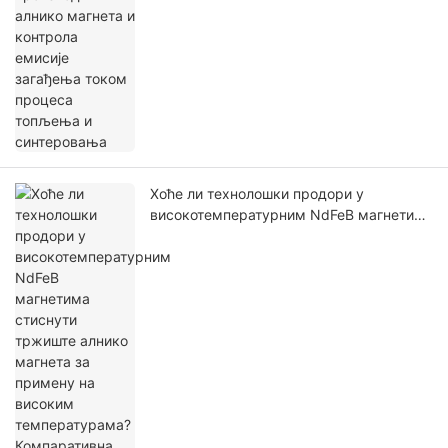
Хоће ли технолошки продори у
високотемпературним NdFeB магнетима
стиснути тржиште алнико магнета за
примену на високим температурама?
Компаративна анализа њихових
предности и мана