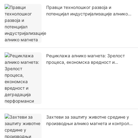
Правци технолошког развоја и
потенцијал индустријализације алнико
магнета
Рециклажа алнико магнета: Зрелост
процеса, економска вредност и
деградација перформанси
Захтеви за заштиту животне средине у
производњи алнико магнета и контрола
емисије загађења током процеса
топљења и синтеровања