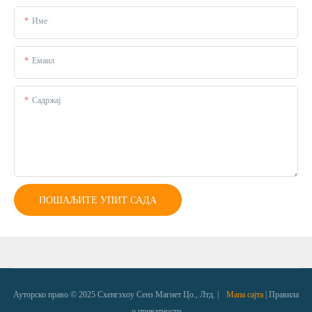
Име
Емаил
Садржај
ПОШАЉИТЕ УПИТ САДА
Ауторско право © 2025 Схенгзхоу Сенз Магнет Цо., Лтд. |
Мапа сајта
|
Правила
о приватности