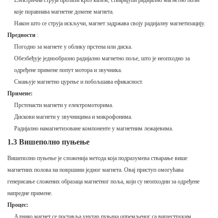
Електрична струја пролази кроз калем, стварајући радијално магнетно поље
које поравнава магнетне домене магнета.
Након што се струја искључи, магнет задржава своју радијалну магнетизацију.
Предности
:
Погодно за магнете у облику прстена или диска.
Обезбеђује једнообразно радијално магнетно поље, што је неопходно за
одређене примене попут мотора и звучника.
Смањује магнетно цурење и побољшава ефикасност.
Примене:
Прстенасти магнети у електромоторима.
Дискови магнети у звучницима и микрофонима.
Радијално намагнетизоване компоненте у магнетним лежајевима.
1.3 Вишеполно пуњење
Вишеполно пуњење је сложенија метода која подразумева стварање више
магнетних полова на површини једног магнета. Овај приступ омогућава
генерисање сложених образаца магнетног поља, који су неопходни за одређене
напредне примене.
Процес:
Алнико магнет се поставља унутар пуњача опремљеног са вишеструким