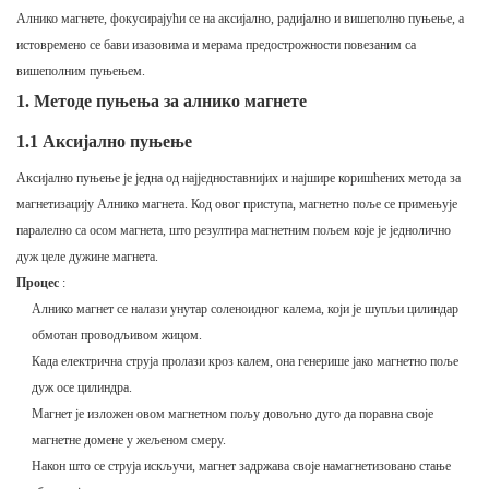
Алнико магнете, фокусирајући се на аксијално, радијално и вишеполно пуњење, а
истовремено се бави изазовима и мерама предострожности повезаним са
вишеполним пуњењем.
1. Методе пуњења за алнико магнете
1.1 Аксијално пуњење
Аксијално пуњење је једна од најједноставнијих и најшире коришћених метода за
магнетизацију Алнико магнета. Код овог приступа, магнетно поље се примењује
паралелно са осом магнета, што резултира магнетним пољем које је једнолично
дуж целе дужине магнета.
Процес
:
Алнико магнет се налази унутар соленоидног калема, који је шупљи цилиндар
обмотан проводљивом жицом.
Када електрична струја пролази кроз калем, она генерише јако магнетно поље
дуж осе цилиндра.
Магнет је изложен овом магнетном пољу довољно дуго да поравна своје
магнетне домене у жељеном смеру.
Након што се струја искључи, магнет задржава своје намагнетизовано стање