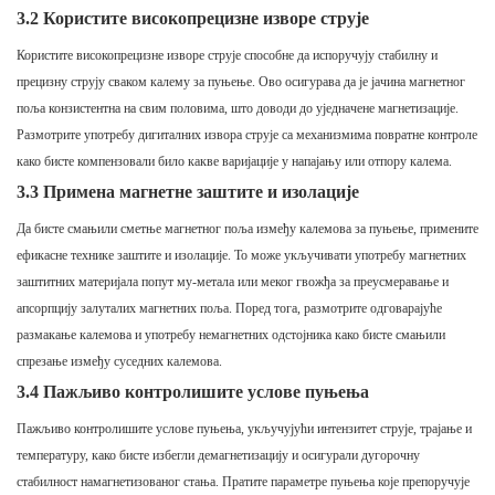
3.2 Користите високопрецизне изворе струје
Користите високопрецизне изворе струје способне да испоручују стабилну и
прецизну струју сваком калему за пуњење. Ово осигурава да је јачина магнетног
поља конзистентна на свим половима, што доводи до уједначене магнетизације.
Размотрите употребу дигиталних извора струје са механизмима повратне контроле
како бисте компензовали било какве варијације у напајању или отпору калема.
3.3 Примена магнетне заштите и изолације
Да бисте смањили сметње магнетног поља између калемова за пуњење, примените
ефикасне технике заштите и изолације. То може укључивати употребу магнетних
заштитних материјала попут му-метала или меког гвожђа за преусмеравање и
апсорпцију залуталих магнетних поља. Поред тога, размотрите одговарајуће
размакање калемова и употребу немагнетних одстојника како бисте смањили
спрезање између суседних калемова.
3.4 Пажљиво контролишите услове пуњења
Пажљиво контролишите услове пуњења, укључујући интензитет струје, трајање и
температуру, како бисте избегли демагнетизацију и осигурали дугорочну
стабилност намагнетизованог стања. Пратите параметре пуњења које препоручује