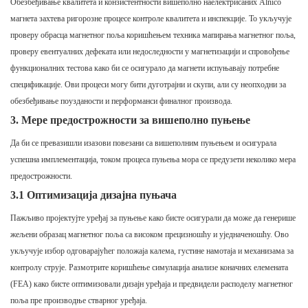
Обезбеђивање квалитета и конзистентности вишеполно наелектрисаних Alnico
магнета захтева ригорозне процесе контроле квалитета и инспекције. То укључује
проверу обрасца магнетног поља коришћењем техника мапирања магнетног поља,
проверу евентуалних дефеката или недоследности у магнетизацији и спровођење
функционалних тестова како би се осигурало да магнети испуњавају потребне
спецификације. Ови процеси могу бити дуготрајни и скупи, али су неопходни за
обезбеђивање поузданости и перформанси финалног производа.
3. Мере предострожности за вишеполно пуњење
Да би се превазишли изазови повезани са вишеполним пуњењем и осигурала
успешна имплементација, током процеса пуњења мора се предузети неколико мера
предострожности.
3.1 Оптимизација дизајна пуњача
Пажљиво пројектујте уређај за пуњење како бисте осигурали да може да генерише
жељени образац магнетног поља са високом прецизношћу и уједначеношћу. Ово
укључује избор одговарајућег положаја калема, густине намотаја и механизама за
контролу струје. Размотрите коришћење симулација анализе коначних елемената
(FEA) како бисте оптимизовали дизајн уређаја и предвидели расподелу магнетног
поља пре производње стварног уређаја.