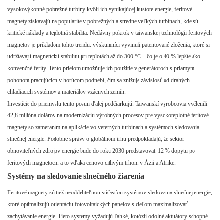
vysokovýkonné pobrežné turbíny kvôli ich vynikajúcej hustote energie, feritové
magnety získavajú na popularite v pobrežných a stredne veľkých turbínach, kde sú
kritické náklady a teplotná stabilita. Nedávny pokrok v taiwanskej technológii feritových
magnetov je príkladom tohto trendu: výskumníci vyvinuli patentované zloženia, ktoré si
udržiavajú magnetickú stabilitu pri teplotách až do 300 °C – čo je o 40 % lepšie ako
konvenčné ferity. Tento prielom umožňuje ich použitie v generátoroch s priamym
pohonom pracujúcich v horúcom podnebí, čím sa znižuje závislosť od drahých
chladiacich systémov a materiálov vzácnych zemín.
Investície do priemyslu tento posun ďalej podčiarkujú. Taiwanskí výrobcovia vyčlenili
42,8 milióna dolárov na modernizáciu výrobných procesov pre vysokoteplotné feritové
magnety so zameraním na aplikácie vo veterných turbínach a systémoch sledovania
slnečnej energie. Podobne správy o globálnom trhu predpokladajú, že sektor
obnoviteľných zdrojov energie bude do roku 2030 predstavovať 12 % dopytu po
feritových magnetoch, a to vďaka cenovo citlivým trhom v Ázii a Afrike.
Systémy na sledovanie slnečného žiarenia
Feritové magnety sú tiež neoddeliteľnou súčasťou systémov sledovania slnečnej energie,
ktoré optimalizujú orientáciu fotovoltaických panelov s cieľom maximalizovať
zachytávanie energie. Tieto systémy vyžadujú ľahké, korózii odolné aktuátory schopné