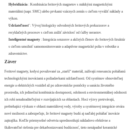
Hybridizácia
: Kombinácia feritových magnetov s mäkkými magnetickými
materiálmi (napr. SMC) alebo prvkami vzácnych zemín s cieľom vyvážiť náklady a
výkon.
Udržateľnosť
: Vývoj biologicky odvodených feritových prekurzorov a
recyklačných procesov s cieľom znížiť závislosť od ťažby nerastov.
Inteligentné magnety
: Integrácia senzorov a akčných členov do feritových štruktúr
s cieľom umožniť samomonitorovanie a adaptívne magnetické polia v robotike a
zdravotníctve.
Záver
Feritové magnety, kedysi považované za „starší“ materiál, zažívajú renesanciu poháňanú
technologickými inováciami a požiadavkami udržateľnosti. Od systémov obnoviteľnej
energie a elektrických vozidiel až po zdravotnícke pomôcky a sanáciu životného
prostredia, ich jedinečná kombinácia dostupnosti, odolnosti a environmentálnej odolnosti
ich robí nenahraditeľnými v rozvíjajúcich sa oblastiach. Hoci výzvy pretrvávajú,
prebiehajúci výskum v oblasti materiálovej vedy, výroby a systémovej integrácie otvára
nové možnosti a zabezpečuje, že feritové magnety budú aj naďalej poháňať inovácie
zajtrajška. Keďže priemyselné odvetvia uprednostňujú nákladovo efektívne a
škálovateľné riešenia pre dekarbonizovanú budúcnosť, tieto nenápadné keramické