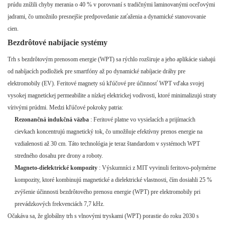
prúdu znížili chyby merania o 40 % v porovnaní s tradičnými laminovanými oceľovými
jadrami, čo umožnilo presnejšie predpovedanie zaťaženia a dynamické stanovovanie
cien.
Bezdrôtové nabíjacie systémy
Trh s bezdrôtovým prenosom energie (WPT) sa rýchlo rozširuje a jeho aplikácie siahajú
od nabíjacích podložiek pre smartfóny až po dynamické nabíjacie dráhy pre
elektromobily (EV). Feritové magnety sú kľúčové pre účinnosť WPT vďaka svojej
vysokej magnetickej permeabilite a nízkej elektrickej vodivosti, ktoré minimalizujú straty
vírivými prúdmi. Medzi kľúčové pokroky patria:
Rezonančná indukčná väzba
: Feritové platne vo vysielacích a prijímacích
cievkach koncentrujú magnetický tok, čo umožňuje efektívny prenos energie na
vzdialenosti až 30 cm. Táto technológia je teraz štandardom v systémoch WPT
stredného dosahu pre drony a roboty.
Magneto-dielektrické kompozity
: Výskumníci z MIT vyvinuli feritovo-polymérne
kompozity, ktoré kombinujú magnetické a dielektrické vlastnosti, čím dosiahli 25 %
zvýšenie účinnosti bezdrôtového prenosu energie (WPT) pre elektromobily pri
prevádzkových frekvenciách 7,7 kHz.
Očakáva sa, že globálny trh s vlnovými tryskami (WPT) porastie do roku 2030 s