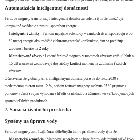
Automatizácia inteligentnej domácnosti
Feritové magnety transformujú inteligentné domáce zariadenia tým, že umožňujú
kompaktné ovládanie s nízkou spotrebou energie:
Inteligentné zámky
: Feritom napájané solenoidy v zámkoch dverí spotrebujú o 50
% menej energie ako tradičné elektromagnetické konštrukcie, čím sa predlžuje
životnosť batérie na 2 roky.
Motorizované závesy
: Lepené feritové magnety v motoroch závesov znižujú hluk o
15 dB a zároveň zachovávajú dostatočný krútiaci moment na zdvíhanie ťažkých
závesov.
Očakáva sa, že globálny trh s inteligentnými domami porastie do roku 2030 s
medziročnou mierou rastu 12 %, pričom feritové magnety zachytia 25 % príjmov z
pohonov vďaka svojim výhodám z hľadiska nákladov a účinnosti vo veľkoobjemových
spotrebiteľských produktoch.
7. Sanácia životného prostredia
Systémy na úpravu vody
Feritové magnety zohrávajú čoraz dôležitejšiu úlohu pri čistení vody tým, že:
Magnetická separácia
: Matricové separátory na báze feritov odstraňujú ťažké kovy