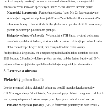
Feritové magnety umožňujú prelom v cielenom dodávaní liekov, kde magnetické
nanočastice vedú liečivá do špecifických tkanív. Medzi kľúčové inovácie patria:
Magnetická hypertermia
: Feritové nanočastice (napr. Mn-Zn ferity) zahrievané
striedavými magnetickými poľami (AMF) uvoľňujú liečivá lokálne a zároveň ničia
rakovinové bunky. Klinické štúdie liečby glioblastómu preukázali 30 % nárast miery
prežitia pacientov pri použití tohto prístupu.
Biologicky odbúrateľné nosiče
: Výskumníci z ETH Zurich vyvinuli polymérne
nanočastice potiahnuté feritom, ktoré sa v tele bezpečne rozkladajú po podaní inzulínu
alebo chemoterapeutických látok, čím znižujú dlhodobé riziká toxicity.
Predpokladá sa, že globálny trh s magnetickým dodávaním liekov dosiahne do roku
2028 hodnotu 2,8 miliardy dolárov, pričom systémy na báze feritov budú tvoriť 60 %
príjmov vďaka svojej biokompatibilite a laditeľným magnetickým vlastnostiam.
5. Letectvo a obrana
Elektrický pohon lietadla
Letecký priemysel skúma elektrický pohon pre vozidlá mestskej leteckej mobility
(UAM) a regionálne prúdové lietadlá, čo vytvára dopyt po ľahkých magnetoch odolných
voči vysokým teplotám. Feritové magnety sa objavujú ako schodná možnosť pre:
Pomocné energetické jednotky (APU)
: Štartovacie generátory na báze feritov v