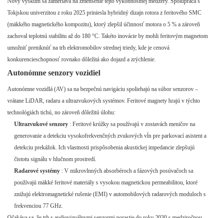
Nový výskum sa zameriava na zmenšenie tejto výkonnostnej medzery. Spolupráca s
Tokjskou univerzitou z roku 2025 priniesla hybridný dizajn rotora z feritového SMC
(mäkkého magnetického kompozitu), ktorý zlepšil účinnosť motora o 5 % a zároveň
zachoval teplotnú stabilitu až do 180 °C. Takéto inovácie by mohli feritovým magnetom
umožniť preniknúť na trh elektromobilov strednej triedy, kde je cenová
konkurencieschopnosť rovnako dôležitá ako dojazd a zrýchlenie.
Autonómne senzory vozidiel
Autonómne vozidlá (AV) sa na bezpečnú navigáciu spoliehajú na súbor senzorov –
vrátane LiDAR, radaru a ultrazvukových systémov. Feritové magnety hrajú v týchto
technológiách tichú, no zároveň dôležitú úlohu:
Ultrazvukové senzory
: Feritové krúžky sa používajú v zostavách meničov na
generovanie a detekciu vysokofrekvenčných zvukových vĺn pre parkovací asistent a
detekciu prekážok. Ich vlastnosti prispôsobenia akustickej impedancie zlepšujú
čistotu signálu v hlučnom prostredí.
Radarové systémy
: V mikrovlnných absorbéroch a fázových posúvačoch sa
používajú mäkké feritové materiály s vysokou magnetickou permeabilitou, ktoré
znižujú elektromagnetické rušenie (EMI) v automobilových radarových moduloch s
frekvenciou 77 GHz.
Očakáva sa, že trh s audiovizuálnymi senzormi porastie do roku 2030 s medziročnou