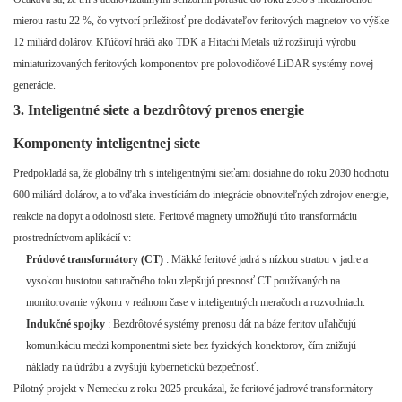
mierou rastu 22 %, čo vytvorí príležitosť pre dodávateľov feritových magnetov vo výške
12 miliárd dolárov. Kľúčoví hráči ako TDK a Hitachi Metals už rozširujú výrobu
miniaturizovaných feritových komponentov pre polovodičové LiDAR systémy novej
generácie.
3. Inteligentné siete a bezdrôtový prenos energie
Komponenty inteligentnej siete
Predpokladá sa, že globálny trh s inteligentnými sieťami dosiahne do roku 2030 hodnotu
600 miliárd dolárov, a to vďaka investíciám do integrácie obnoviteľných zdrojov energie,
reakcie na dopyt a odolnosti siete. Feritové magnety umožňujú túto transformáciu
prostredníctvom aplikácií v:
Prúdové transformátory (CT)
: Mäkké feritové jadrá s nízkou stratou v jadre a
vysokou hustotou saturačného toku zlepšujú presnosť CT používaných na
monitorovanie výkonu v reálnom čase v inteligentných meračoch a rozvodniach.
Indukčné spojky
: Bezdrôtové systémy prenosu dát na báze feritov uľahčujú
komunikáciu medzi komponentmi siete bez fyzických konektorov, čím znižujú
náklady na údržbu a zvyšujú kybernetickú bezpečnosť.
Pilotný projekt v Nemecku z roku 2025 preukázal, že feritové jadrové transformátory