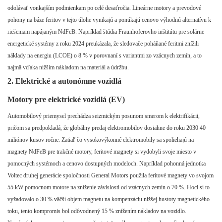
odolávať vonkajším podmienkam po celé desaťročia. Lineárne motory a prevodové
pohony na báze feritov v tejto úlohe vynikajú a ponúkajú cenovo výhodnú alternatívu k
riešeniam napájaným NdFeB. Napríklad štúdia Fraunhoferovho inštitútu pre solárne
energetické systémy z roku 2024 preukázala, že sledovače poháňané feritmi znížili
náklady na energiu (LCOE) o 8 % v porovnaní s variantmi zo vzácnych zemín, a to
najmä vďaka nižším nákladom na materiál a údržbu.
2. Elektrické a autonómne vozidlá
Motory pre elektrické vozidlá (EV)
Automobilový priemysel prechádza seizmickým posunom smerom k elektrifikácii,
pričom sa predpokladá, že globálny predaj elektromobilov dosiahne do roku 2030 40
miliónov kusov ročne. Zatiaľ čo vysokovýkonné elektromobily sa spoliehajú na
magnety NdFeB pre trakčné motory, feritové magnety si vydobyli svoje miesto v
pomocných systémoch a cenovo dostupných modeloch. Napríklad pohonná jednotka
Voltec druhej generácie spoločnosti General Motors použila feritové magnety vo svojom
55 kW pomocnom motore na zníženie závislosti od vzácnych zemín o 70 %. Hoci si to
vyžadovalo o 30 % väčší objem magnetu na kompenzáciu nižšej hustoty magnetického
toku, tento kompromis bol odôvodnený 15 % znížením nákladov na vozidlo.