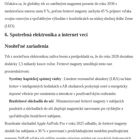
Očakáva sa, že globálny trh so satelitnými magnetmi porastie do roku 2030 s
medziročnou mierou rastu 9 %, pričom feritové magnety zachytia 45 % príjmov vďaka
svojim cenovým a spoľahlivým výhodám v konšteláciách na nízkej obežnej dráhe Zeme
(LEO).
6. Spotrebná elektronika a internet vecí
Nositeľné zariadenia
Trh s nositeľnou elektronikou zažíva boom a predpokladá sa, že do roku 2028 dosiahnu
dodávky 1,5 miliardy kusov ročne. Feritové magnety umožňujú tento rast
prostredníctvom:
Systémy haptickej spätnej väzby
: Lineárne rezonančné aktuátory (LRA) na báze
feritov v inteligentných hodinkách a AR okuliaroch poskytujú ostré a energeticky
úsporné vibrácie pre oznámenia a interakcie s používateľským rozhraním.
Bezdrôtové slúchadlá do uší
: Miniaturizované feritové magnety v nabíjacích
puzdrách a slúchadlách do uší zlepšujú magnetické zarovnanie pre rýchlejšie a
spoľahlivejšie bezdrôtové nabíjanie.
Rozobratie slúchadiel Apple AirPods Pro v roku 2025 odhalilo, že feritové magnety
skrátili čas nabíjania o 30 % v porovnaní s predchádzajúcimi modelmi používajúcimi
magnety NdFeB vďaka ich nižším stratám vírivými prúdmi pri vysokých frekvenciách.