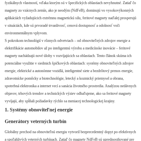
fyzikálnych vlastností, vďaka ktorým sú v špecifických oblastiach nevyhnutné. Zatiaľ čo
magnety zo vzácnych zemín, ako je neodým (NdFeB), dominujú vo vysokovýkonných
aplikáciách vyžadujúcich extrémnu magnetickú silu, feritové magnety naďalej prosperujú
v situáciách, kde sú prvoradé trvanlivosť, cenová dostupnosť a odolnosť voči
environmentálnym vplyvom.
S pokrokom technológií v rôznych odvetviach – od obnoviteľných zdrojov energie a
elektrifikácie automobilov až po inteligentnú výrobu a medicínske inovácie – feritové
magnety nachádzajú nové úlohy v rozvíjajúcich sa oblastiach. Tento článok skúma ich
potenciálne využitie v siedmich špičkových oblastiach: systémy obnoviteľných zdrojov
energie, elektrické a autonómne vozidlá, inteligentné siete a bezdrôtový prenos energie,
zdravotnícke pomôcky a biotechnológie, letecký a kozmický priemysel a obrana,
spotrebná elektronika a internet vecí a sanácia životného prostredia. Analýzou nedávnych
objavov, trhových trendov a technických výziev odhaľujeme, ako sa feritové magnety
vyvíjajú, aby spĺňali požiadavky rýchlo sa meniacej technologickej krajiny.
1. Systémy obnoviteľnej energie
Generátory veterných turbín
Globálny prechod na obnoviteľnú energiu vytvoril bezprecedentný dopyt po efektívnych
a spoľahlivých veterných turbínach. Zatiaľ čo magnety NdFeB sú uprednostňované pre