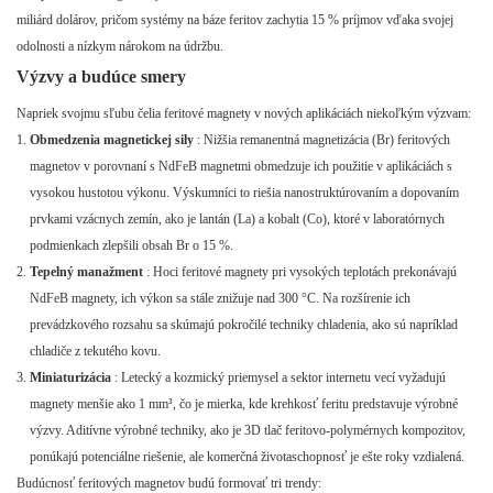
miliárd dolárov, pričom systémy na báze feritov zachytia 15 % príjmov vďaka svojej
odolnosti a nízkym nárokom na údržbu.
Výzvy a budúce smery
Napriek svojmu sľubu čelia feritové magnety v nových aplikáciách niekoľkým výzvam:
Obmedzenia magnetickej sily
: Nižšia remanentná magnetizácia (Br) feritových
magnetov v porovnaní s NdFeB magnetmi obmedzuje ich použitie v aplikáciách s
vysokou hustotou výkonu. Výskumníci to riešia nanostruktúrovaním a dopovaním
prvkami vzácnych zemín, ako je lantán (La) a kobalt (Co), ktoré v laboratórnych
podmienkach zlepšili obsah Br o 15 %.
Tepelný manažment
: Hoci feritové magnety pri vysokých teplotách prekonávajú
NdFeB magnety, ich výkon sa stále znižuje nad 300 °C. Na rozšírenie ich
prevádzkového rozsahu sa skúmajú pokročilé techniky chladenia, ako sú napríklad
chladiče z tekutého kovu.
Miniaturizácia
: Letecký a kozmický priemysel a sektor internetu vecí vyžadujú
magnety menšie ako 1 mm³, čo je mierka, kde krehkosť feritu predstavuje výrobné
výzvy. Aditívne výrobné techniky, ako je 3D tlač feritovo-polymérnych kompozitov,
ponúkajú potenciálne riešenie, ale komerčná životaschopnosť je ešte roky vzdialená.
Budúcnosť feritových magnetov budú formovať tri trendy: