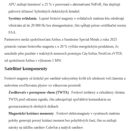
APU znižujú hmotnosť o 25 % v porovnaní s alternatívami NdFeB, čím zlepšujú
palivovú účinnosť hybridných elektrických lietadiel.
Systémy ovládania
: Lepené feritové magnety v ovládačoch riadenia letu odolávajú
vibráciám až do 20 000 Hz bez demagnetizácie, čím spĺňajú prísne certifikačné normy
FAA.
Partnerstvo medzi spoločnosťami Airbus a Sumitomo Special Metals z roku 2025
prinieslo variant feritového magnetu s o 20 % vyšším energetickým produktom, čo
umožnilo jeho použitie v trakčných motoroch prototypu CityAirbus NextGen eVTOL
od spoločnosti Airbus s výkonom 1 MW.
Satelitné komponenty
Feritové magnety sú kritické pre satelitné subsystémy kvôli ich odolnosti voči žiareniu a
nulovému uvoľňovaniu plynov vo vákuovom prostredí:
Zosilňovače s postupnou vlnou (TWTA)
: Feritové izolátory a cirkulátory chránia
TWTA pred odrazmi signálu, čím zabezpečujú spoľahlivú komunikáciu na
geostacionárnych obežných dráhach.
Magnetické krútiace momenty
: Feritové elektromagnety v systémoch riadenia
polohy generujú presný krútiaci moment bez pohyblivých častí, čím sa znižujú
nároky na údržbu satelitov CubeSat a malých satelitov.