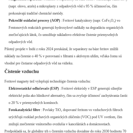
(napr. olovo, arzén) a mikroplasty z odpadových vôd s 95 % účinnosťou, čím
prekonávajú tradičné chemické metódy.
Pokročilé oxidačné procesy (AOP)
: Feritové katalyzátory (napr. CoFe₂O₄) vo
Fentonových reakciách generujú hydroxylové radikály na degradáciu organických
znečisťujúcich látok, čo umožňuje nákladovo efektívne čistenie priemyselných
odpadových vôd.
Pilotný projekt v Indii z roku 2024 preukázal, že separátory na báze feritov znížili
náklady na čistenie o 40 % v porovnaní s filtrami s aktívnym uhlím, vďaka čomu sú
vhodné pre čistiarne odpadových vôd na vidieku.
Čistenie vzduchu
Feritové magnety tiež vylepšujú technológie čistenia vzduchu:
Elektrostatické odlučovače (ESP)
: Feritové elektródy v ESP generujú silnejšie
elektrické polia ako hliníkové alternatívy, čím sa zvyšuje účinnosť zachytávania častíc
o 20 % v priemyselných komínoch.
Fotokatalytické filtre
: Povlaky TiO₂ dopované feritom vo vzduchových filtroch
urýchľujú rozklad prchavých organických zlúčenín (VOC) pod UV svetlom, čím
znižujú znečistenie vnútorného ovzdušia v kanceláriách a domácnostiach.
Predpokladá sa, že globálny trh s čistením vzduchu dosiahne do roku 2030 hodnotu 70