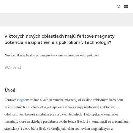
V ktorých nových oblastiach majú feritové magnety 
potenciálne uplatnenie s pokrokom v technológii?
Nové aplikácie feritových magnetov v ére technologického pokroku
2025-09-22
Úvod
Feritové
magnet
y, známe aj ako keramické magnety, sú už dlho základným kameňom
priemyselných a spotrebiteľských aplikácií vďaka svojej nákladovej efektívnosti,
odolnosti voči korózii a stabilite pri vysokých teplotách. Tieto spekané keramické
materiály, ktoré sa skladajú prevažne z oxidu železa (Fe₂O₃) v kombinácii so zlúčeninami
stroncia (Sr) alebo bária (Ba), vykazujú jedinečnú rovnováhu magnetických a