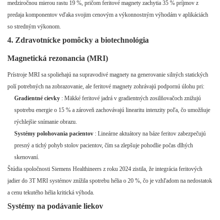
medziročnou mierou rastu 19 %, pričom feritové magnety zachytia 35 % príjmov z
predaja komponentov vďaka svojim cenovým a výkonnostným výhodám v aplikáciách
so stredným výkonom.
4. Zdravotnícke pomôcky a biotechnológia
Magnetická rezonancia (MRI)
Prístroje MRI sa spoliehajú na supravodivé magnety na generovanie silných statických
polí potrebných na zobrazovanie, ale feritové magnety zohrávajú podpornú úlohu pri:
Gradientné cievky
: Mäkké feritové jadrá v gradientných zosilňovačoch znižujú
spotrebu energie o 15 % a zároveň zachovávajú linearitu intenzity poľa, čo umožňuje
rýchlejšie snímanie obrazu.
Systémy polohovania pacientov
: Lineárne aktuátory na báze feritov zabezpečujú
presný a tichý pohyb stolov pacientov, čím sa zlepšuje pohodlie počas dlhých
skenovaní.
Štúdia spoločnosti Siemens Healthineers z roku 2024 zistila, že integrácia feritových
jadier do 3T MRI systémov znížila spotrebu hélia o 20 %, čo je vzhľadom na nedostatok
a cenu tekutého hélia kritická výhoda.
Systémy na podávanie liekov