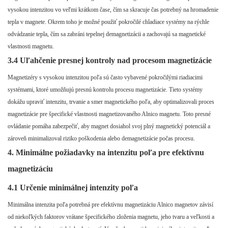
vysokou intenzitou vo veľmi krátkom čase, čím sa skracuje čas potrebný na hromadenie
tepla v magnete. Okrem toho je možné použiť pokročilé chladiace systémy na rýchle
odvádzanie tepla, čím sa zabráni tepelnej demagnetizácii a zachovajú sa magnetické
vlastnosti magnetu.
3.4 Uľahčenie presnej kontroly nad procesom magnetizácie
Magnetizéry s vysokou intenzitou poľa sú často vybavené pokročilými riadiacimi
systémami, ktoré umožňujú presnú kontrolu procesu magnetizácie. Tieto systémy
dokážu upraviť intenzitu, trvanie a smer magnetického poľa, aby optimalizovali proces
magnetizácie pre špecifické vlastnosti magnetizovaného Alnico magnetu. Toto presné
ovládanie pomáha zabezpečiť, aby magnet dosiahol svoj plný magnetický potenciál a
zároveň minimalizoval riziko poškodenia alebo demagnetizácie počas procesu.
4. Minimálne požiadavky na intenzitu poľa pre efektívnu
magnetizáciu
4.1 Určenie minimálnej intenzity poľa
Minimálna intenzita poľa potrebná pre efektívnu magnetizáciu Alnico magnetov závisí
od niekoľkých faktorov vrátane špecifického zloženia magnetu, jeho tvaru a veľkosti a