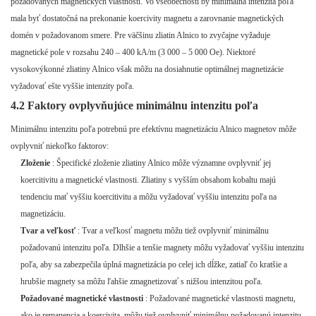
požadovaných magnetických vlastností. Vo všeobecnosti by minimálna intenzita poľa
mala byť dostatočná na prekonanie koercivity magnetu a zarovnanie magnetických
domén v požadovanom smere. Pre väčšinu zliatin Alnico to zvyčajne vyžaduje
magnetické pole v rozsahu 240 – 400 kA/m (3 000 – 5 000 Oe). Niektoré
vysokovýkonné zliatiny Alnico však môžu na dosiahnutie optimálnej magnetizácie
vyžadovať ešte vyššie intenzity poľa.
4.2 Faktory ovplyvňujúce minimálnu intenzitu poľa
Minimálnu intenzitu poľa potrebnú pre efektívnu magnetizáciu Alnico magnetov môže
ovplyvniť niekoľko faktorov:
Zloženie
: Špecifické zloženie zliatiny Alnico môže významne ovplyvniť jej
koercitivitu a magnetické vlastnosti. Zliatiny s vyšším obsahom kobaltu majú
tendenciu mať vyššiu koercitivitu a môžu vyžadovať vyššiu intenzitu poľa na
magnetizáciu.
Tvar a veľkosť
: Tvar a veľkosť magnetu môžu tiež ovplyvniť minimálnu
požadovanú intenzitu poľa. Dlhšie a tenšie magnety môžu vyžadovať vyššiu intenzitu
poľa, aby sa zabezpečila úplná magnetizácia po celej ich dĺžke, zatiaľ čo kratšie a
hrubšie magnety sa môžu ľahšie zmagnetizovať s nižšou intenzitou poľa.
Požadované magnetické vlastnosti
: Požadované magnetické vlastnosti magnetu,
ako je remanencia a koercivita, môžu tiež ovplyvniť minimálnu požadovanú intenzitu