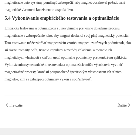
magnetizácie tieto systémy pomáhajú zabezpečiť, aby magnet dosahoval požadované
magnetické vlastnosti konzistentne a spoľahlivo.
5.4 Vykonávanie empirického testovania a optimalizácie
Empirické testovanie a optimalizácia sú nevyhnutné pre jemné doladenie procesu
magnetizácie a zabezpečenie toho, aby magnet dosiahol svoj plný magnetický potenciál.
Toto testovanie môže zahŕňať magnetizáciu vzoriek magnetu za rôznych podmienok, ako
sú rôzne intenzity poľa, trvanie impulzov a metódy chladenia, a meranie ich
magnetických vlastností s cieľom určiť optimálne podmienky pre konkrétnu aplikáciu.
Vykonávaním systematického testovania a optimalizácie môžu výrobcovia vyvinúť
magnetizačné procesy, ktoré sú prispôsobené špecifickým vlastnostiam ich Alnico
magnetov, čím sa zabezpečí optimálny výkon a spoľahlivosť.
Prevzatie
Ďalšie