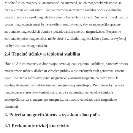
Mnohé Alnico magnety sú anizotropné, čo znamená, že ich magnetické vlastnosti sa
menia v závislosti od smeru. Táto anizotropia sa zámerne zavádza počas výrobného
procesu, aby sa zlepšil magnetický výkon v konkrétnom smere. Znamená to však tiež, že
proces magnetizácie musí byť starostlivo kontrolovaný, aby sa zabezpečilo správne
zarovnanie magnetických domén s požadovaným smerom magnetizácie. Nesprávne
zarovnanie počas magnetizácie môže viesť k zníženiu magnetického výkonu a zvýšenej
náchylnosti na demagnetizáciu.
2.4 Tepelné účinky a teplotná stabilita
Hoci sú Alnico magnety známe svojou vynikajúcou teplotnou stabilitou, samotný proces
magnetizácie môže v dôsledku vírivých prúdov a hysteréznych strát generovať značné
teplo. Toto teplo môže ovplyvniť magnetické vlastnosti magnetu, čo môže viesť k
tepelnej demagnetizácii alebo zmenám magnetickej anizotropie. Preto musí byť proces
magnetizácie starostlivo kontrolovaný, aby sa minimalizovali tepelné účinky a
zabezpečilo sa, že si magnet po zmagnetizovaní zachová požadované magnetické
vlastnosti.
3. Potreba magnetizátorov s vysokou silou poľa
3.1 Prekonanie nízkej koercivity