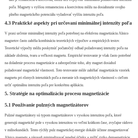
poľa. Magnety s vyššou remanenciou a koercivitou môžu na dosiahnutie svojho
plného magnetického potenciálu vyžadovať vyššiu intenzitu poľa.
4.3 Praktické aspekty pri určovaní minimálnej intenzity poľa
V praxi určenie minimálnej intenzity poľa potrebnej na efektívnu magnetizáciu Alnico
magnetov často zahŕňa kombináciu teoretických výpočtov a empirických testov.
Teoretické výpočty môžu poskytnúť počiatočný odhad požadovanej intenzity poľa na
základe zloženia, tvaru a veľkosti magnetu. Empirické testovanie je však často potrebné
na doladenie procesu magnetizácie a zabezpečenie toho, aby magnet dosiahol
požadované magnetické vlastnosti. Toto testovanie môže zahŕňať magnetizáciu vzoriek
magnetu pri rôznych intenzitách poľa a meranie ich magnetických vlastností s cieľom
určiť optimálnu intenzitu poľa pre konkrétnu aplikáciu.
5. Stratégie na optimalizáciu procesu magnetizácie
5.1 Používanie pulzných magnetizátorov
Pulzné magnetizátory sú typom magnetizátorov s vysokou intenzitou poľa, ktoré
generujú magnetické pole s vysokou intenzitou vo veľmi krátkom čase, zvyčajne rádovo
v milisekundách. Tento rýchly pulz magnetickej energie dokáže účinne zmagnetizovať
Alnico magnety a zároveň minimalizovať tepelné účinky a znížiť riziko demagnetizácie