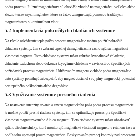
počas procesu. Pulzné magnetizátory sú obzvlášť vhodné na magnetizáciu veľkých alebo
zložito tvarovaných magnetov, ktoré sa ťažko zmagnetizujú pomocou tradičných
magnetizátorov s kontinuálnou vlnou.
5.2 Implementácia pokročilých chladiacich systémov
Na rýchle odvádzanie tepla počas procesu magnetizácie možno použiť pokročilé
chladiace systémy, čím sa zabráni tepelnej demagnetizácii a zachovajú sa magnetické
vlastnosti magnetu. Tieto chladiace systémy môžu zahŕňať kvapalinové chladenie,
chladenie vzduchom alebo dokonca kryogénne chladenie v závislosti od špecifických
požiadaviek procesu magnetizácie. Udržiavaním magnetu v chlade počas magnetizácie
tieto systémy pomáhajú zabezpečiť, aby magnet dosiahol svoj plný magnetický potenciál
bez tepelného poškodenia alebo degradácie.
5.3 Využívanie systémov presného riadenia
Na nastavenie intenzity, trvania a smeru magnetického poľa počas procesu magnetizácie
je možné použiť presné riadiace systémy, čím sa optimalizuje proces pre špecifické
vlastnosti magnetizovaného Alnico magnetu. Tieto riadiace systémy môžu obsahovať
spätnoväzobné slučky, ktoré monitorujú magnetické vlastnosti magnetu v reálnom čase a
podľa toho upravujú proces magnetizácie. Poskytovaním presnej kontroly nad procesom