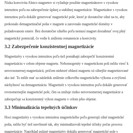
Nízka koercivita Alnico magnetov si vyžaduje použitie magnetizátorov s vysokou
intenzitou poľa na zabezpečenie úplnej a stabilnej magnetizácie. Magnetizátor s vysokou
intenzitou poľa dokáže generovať magnetické pole, ktoré je dostatočne silné na to, aby
prekonalo demagnetizačné polia v magnete a zarovnalo magnetické domény v
požadovanom smere. Bez dostatočne silného poľa nemusí magnet dosiahnuť svoj plný
magnetický potenciál, čo vedie k zníženiu remanencie a koercivity.
3.2 Zabezpečenie konzistentnej magnetizácie
Magnetizéry s vysokou intenzitou poľa tiež pomáhajú zabezpečiť konzistentnú
magnetizáciu v celom objeme magnetu. Nehomogenity v magnetickom poli môžu viesť k
nerovnomernej magnetizácii, pričom niektoré oblasti magnetu sú silnejšie magnetizované
ako iné. To môže mať za následok zníženie celkového magnetického výkonu a zvýšenú
náchylnosť na demagnetizáciu. Magnetizér s vysokou intenzitou poľa dokáže generovať
rovnomernejšie magnetické pole, čím sa znižuje riziko nerovnomernej magnetizácie a
zabezpečuje sa konzistentný výkon magnetu v celom jeho objeme.
3.3 Minimalizácia tepelných účinkov
Hoci magnetizéry s vysokou intenzitou magnetického poľa generujú silné magnetické
polia, môžu byť tiež navrhnuté tak, aby minimalizovali tepelné účinky počas procesu
magnetizácie. Napríklad pulzné magnetizéry dokážu generovať magnetické pole s