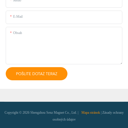
Meno
E-Mail
Obsah
POŠLITE DOTAZ TERAZ
Copyright © 2026 Shengzhou Senz Magnet Co., Ltd. |
Mapa stránok
|
Zásady ochrany
osobných údajov