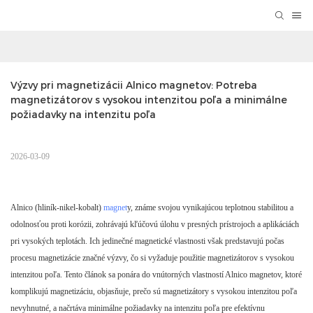
Výzvy pri magnetizácii Alnico magnetov: Potreba 
magnetizátorov s vysokou intenzitou poľa a minimálne 
požiadavky na intenzitu poľa
2026-03-09
Alnico (hliník-nikel-kobalt)
magnet
y, známe svojou vynikajúcou teplotnou stabilitou a
odolnosťou proti korózii, zohrávajú kľúčovú úlohu v presných prístrojoch a aplikáciách
pri vysokých teplotách. Ich jedinečné magnetické vlastnosti však predstavujú počas
procesu magnetizácie značné výzvy, čo si vyžaduje použitie magnetizátorov s vysokou
intenzitou poľa. Tento článok sa ponára do vnútorných vlastností Alnico magnetov, ktoré
komplikujú magnetizáciu, objasňuje, prečo sú magnetizátory s vysokou intenzitou poľa
nevyhnutné, a načrtáva minimálne požiadavky na intenzitu poľa pre efektívnu