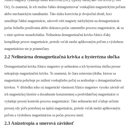
Alnico magnety vykazujú nízku koercivitu (Hc), typicky menej ako 160 kA/m (2 000
Oe), čo znamená, že ich možno ľahko demagnetizovať vonkajšími magnetickými poľami
alebo mechanickým namáhaním. Táto nízka koercivita je dvojsečná zbraň; hoci
umožňuje ľahkú magnetizáciu, zároveň robí magnety náchylnými na demagnetizáciu
počas bežného používania alebo dokonca počas samotného procesu magnetizácie, ak sa
s nimi správne nezaobchádza. Nelineárna demagnetizačná krivka Alnico ďalej
komplikuje proces magnetizácie, pretože vzťah medzi aplikovaným poľom a výslednou
magnetizáciou nie je priamočiary.
2.2 Nelineárna demagnetizačná krivka a hysterézna slučka
Demagnetizačná krivka Alnico magnetov je nelineárna a ich hysterézna slučka presne
nekopíruje magnetizačnú krivku. To znamená, že čiara zotavenia (dráha, ktorou sa
magnetizácia pohybuje po znížení vonkajšieho poľa) sa nezhoduje s demagnetizačnou
krivkou. V dôsledku toho sú magnetické vlastnosti Alnico magnetov vysoko závislé od
ich magnetickej histórie a dosiahnutie konzistentnej a predvídateľnej magnetizácie si
vyžaduje presnú kontrolu procesu magnetizácie. Táto nelinearita tiež sťažuje určenie
presnej sily poľa potrebnej na úplnú magnetizáciu, pretože vzťah medzi aplikovaným
poľom a výslednou magnetizáciou sa počas procesu mení.
2.3 Anizotropia a smerová závislosť