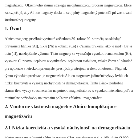
magnetizáciu. Okrem toho skúma stratégie na optimalizáciu procesu magnetizácie, ktoré
zabezpečujú, aby Alnico magnety dosiahli svoj plný magnetický potenciál pri zachovaní
štrukturálnej integrity.
1. Úvod
Alnico magnety, prvýkrát vyvinuté začiatkom 30. rokov 20. storočia, sa skladajú
prevažne z hliníka (Al), niklu (Ni) a kobaltu (Co) s ďalšími prvkami, ako je meď (Cu) a
titán (Ti), na zlepšenie výkonu. Tieto magnety sa vyznačujú vysokou remanenciou (Br),
vysokou Curieovou teplotou a vynikajúcou teplotnou stabilitou, vďaka čomu sú vhodné
pre aplikácie v leteckom priemysle, presných prístrojoch a elektromotoroch. Napriek
týmto výhodám predstavuje magnetizácia Alnico magnetov jedinečné výzvy kvôli ich
nízkej koercivite a vysokej náchylnosti na demagnetizáciu. Tento článok podrobne
skúma tieto výzvy so zameraním na potrebu magnetizátorov s vysokou intenzitou poľa a
minimálne požiadavky na intenzitu poľa pre efektívnu magnetizáciu.
2. Vnútorné vlastnosti magnetov Alnico komplikujúce
magnetizáciu
2.1 Nízka koercivita a vysoká náchylnosť na demagnetizáciu