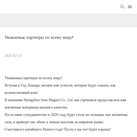
Уважаемые партнеры по всему миру!
2026-02-15
Уважаемые партнеры по всему миру!
Вступая в Год Лошади, желаем вам успехов, которые будут скакать, как
величественный конь!
В компании Shengzhou Senz Magnet Co., Ltd. мы стремимся предоставлять вам
магнитные материалы высшего качества.
Пусть наше сотрудничество в 2026 году будет столь же сильным, как магнитная
сила, и приведет нас обоих к новым высотам на мировом рынке.
Счастливого китайского Нового года! Пусть у вас всё будет хорошо!