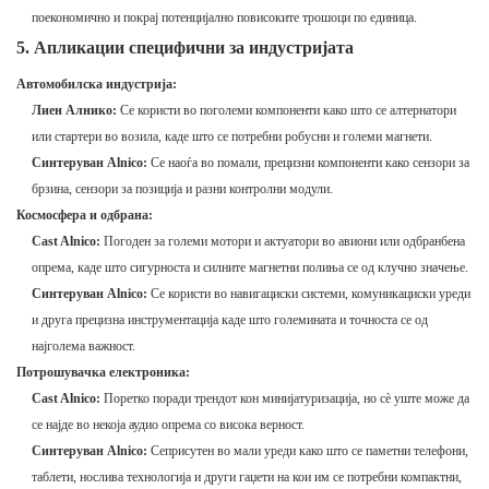
поекономично и покрај потенцијално повисоките трошоци по единица.
5. Апликации специфични за индустријата
Автомобилска индустрија:
Лиен Алнико:
Се користи во поголеми компоненти како што се алтернатори
или стартери во возила, каде што се потребни робусни и големи магнети.
Синтеруван Alnico:
Се наоѓа во помали, прецизни компоненти како сензори за
брзина, сензори за позиција и разни контролни модули.
Космосфера и одбрана:
Cast Alnico:
Погоден за големи мотори и актуатори во авиони или одбранбена
опрема, каде што сигурноста и силните магнетни полиња се од клучно значење.
Синтеруван Alnico:
Се користи во навигациски системи, комуникациски уреди
и друга прецизна инструментација каде што големината и точноста се од
најголема важност.
Потрошувачка електроника:
Cast Alnico:
Поретко поради трендот кон минијатуризација, но сè уште може да
се најде во некоја аудио опрема со висока верност.
Синтеруван Alnico:
Сеприсутен во мали уреди како што се паметни телефони,
таблети, нослива технологија и други гаџети на кои им се потребни компактни,