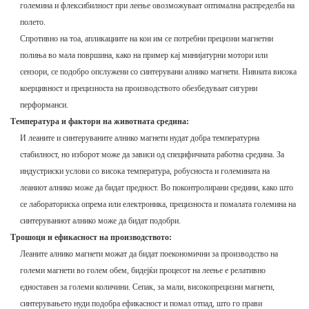
големина и флексибилност при леење овозможуваат оптимална распределба на
полето.
Спротивно на тоа, апликациите на кои им се потребни прецизни магнетни
полиња во мала површина, како на пример кај минијатурни мотори или
сензори, се подобро опслужени со синтерувани алнико магнети. Нивната висока
коерцивност и прецизноста на производството обезбедуваат сигурни
перформанси.
Температура и фактори на животната средина:
И леаните и синтеруваните алнико магнети нудат добра температурна
стабилност, но изборот може да зависи од специфичната работна средина. За
индустриски услови со висока температура, робусноста и големината на
леаниот алнико може да бидат предност. Во поконтролирани средини, како што
се лабораториска опрема или електроника, прецизноста и помалата големина на
синтеруваниот алнико може да бидат подобри.
Трошоци и ефикасност на производството:
Леаните алнико магнети можат да бидат поекономични за производство на
големи магнети во голем обем, бидејќи процесот на леење е релативно
едноставен за големи количини. Сепак, за мали, високопрецизни магнети,
синтерувањето нуди подобра ефикасност и помал отпад, што го прави