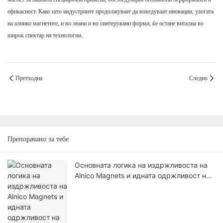
ефикасност. Како што индустриите продолжуваат да воведуваат иновации, улогата
на алнико магнетите, и во леани и во синтерувани форми, ќе остане витална во
широк спектар на технологии.
Претходна
Следно
Препорачано за тебе
Основната логика на издржливоста на
Alnico Magnets и идната одржливост на
пазарот