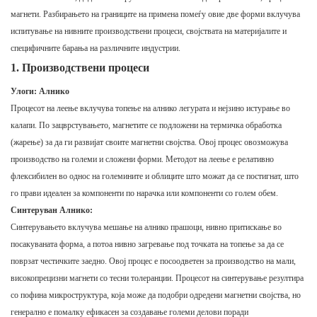
магнети. Разбирањето на границите на примена помеѓу овие две форми вклучува
испитување на нивните производствени процеси, својствата на материјалите и
специфичните барања на различните индустрии.
1. Производствени процеси
Улоги: Алнико
Процесот на леење вклучува топење на алнико легурата и нејзино истурање во
калапи. По зацврстувањето, магнетите се подложени на термичка обработка
(жарење) за да ги развијат своите магнетни својства. Овој процес овозможува
производство на големи и сложени форми. Методот на леење е релативно
флексибилен во однос на големините и облиците што можат да се постигнат, што
го прави идеален за компоненти по нарачка или компоненти со голем обем.
Синтеруван Алнико:
Синтерувањето вклучува мешање на алнико прашоци, нивно притискање во
посакуваната форма, а потоа нивно загревање под точката на топење за да се
поврзат честичките заедно. Овој процес е посоодветен за производство на мали,
високопрецизни магнети со тесни толеранции. Процесот на синтерување резултира
со пофина микроструктура, која може да подобри одредени магнетни својства, но
генерално е помалку ефикасен за создавање големи делови поради