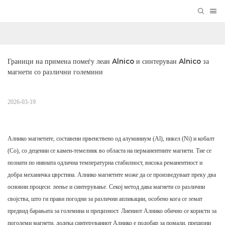
Граници на примена помеѓу леан Alnico и синтеруван Alnico за 
магнети со различни големини
2026-03-19
Алнико магнетите, составени првенствено од алуминиум (Al), никел (Ni) и кобалт
(Co), со децении се камен-темелник во областа на перманентните магнети. Тие се
познати по нивната одлична температурна стабилност, висока реманентност и
добра механичка цврстина. Алнико магнетите може да се произведуваат преку два
основни процеси: леење и синтерување. Секој метод дава магнети со различни
својства, што ги прави погодни за различни апликации, особено кога се земат
предвид барањата за големина и прецизност. Лиениот Алнико обично се користи за
поголеми магнети, додека синтеруваниот Алнико е подобар за помали, прецизни