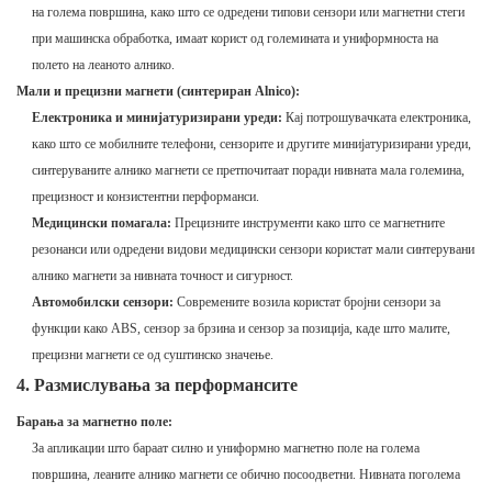
на голема површина, како што се одредени типови сензори или магнетни стеги
при машинска обработка, имаат корист од големината и униформноста на
полето на леаното алнико.
Мали и прецизни магнети (синтериран Alnico):
Електроника и минијатуризирани уреди:
Кај потрошувачката електроника,
како што се мобилните телефони, сензорите и другите минијатуризирани уреди,
синтеруваните алнико магнети се претпочитаат поради нивната мала големина,
прецизност и конзистентни перформанси.
Медицински помагала:
Прецизните инструменти како што се магнетните
резонанси или одредени видови медицински сензори користат мали синтерувани
алнико магнети за нивната точност и сигурност.
Автомобилски сензори:
Современите возила користат бројни сензори за
функции како ABS, сензор за брзина и сензор за позиција, каде што малите,
прецизни магнети се од суштинско значење.
4. Размислувања за перформансите
Барања за магнетно поле:
За апликации што бараат силно и униформно магнетно поле на голема
површина, леаните алнико магнети се обично посоодветни. Нивната поголема