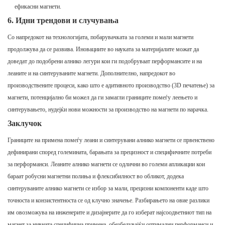
ефикасни магнети.
6. Идни трендови и случувања
Со напредокот на технологијата, побарувачката за големи и мали магнети
продолжува да се развива. Иновациите во науката за материјалите можат да
доведат до подобрени алнико легури кои ги подобруваат перформансите и на
леаните и на синтеруваните магнети. Дополнително, напредокот во
производствените процеси, како што е адитивното производство (3D печатење) за
магнети, потенцијално би можел да ги замагли границите помеѓу леењето и
синтерувањето, нудејќи нови можности за производство на магнети по нарачка.
Заклучок
Границите на примена помеѓу леани и синтерувани алнико магнети се првенствено
дефинирани според големината, барањата за прецизност и специфичните потреби
за перформанси. Леаните алнико магнети се одлични во големи апликации кои
бараат робусни магнетни полиња и флексибилност во обликот, додека
синтеруваните алнико магнети се избор за мали, прецизни компоненти каде што
точноста и конзистентноста се од клучно значење. Разбирањето на овие разлики
им овозможува на инженерите и дизајнерите да го изберат најсоодветниот тип на
магнет за нивната специфична примена, обезбедувајќи оптимални перформанси и