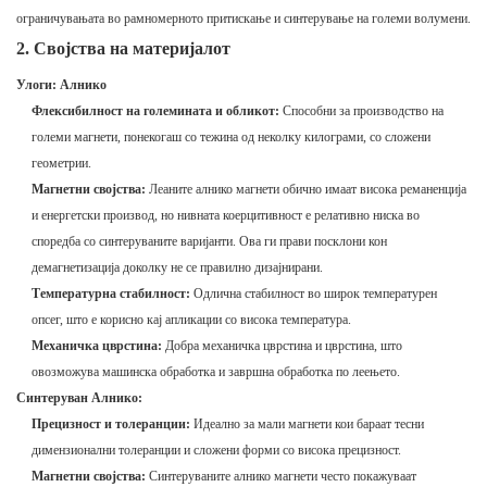
ограничувањата во рамномерното притискање и синтерување на големи волумени.
2. Својства на материјалот
Улоги: Алнико
Флексибилност на големината и обликот:
Способни за производство на
големи магнети, понекогаш со тежина од неколку килограми, со сложени
геометрии.
Магнетни својства:
Леаните алнико магнети обично имаат висока реманенција
и енергетски производ, но нивната коерцитивност е релативно ниска во
споредба со синтеруваните варијанти. Ова ги прави посклони кон
демагнетизација доколку не се правилно дизајнирани.
Температурна стабилност:
Одлична стабилност во широк температурен
опсег, што е корисно кај апликации со висока температура.
Механичка цврстина:
Добра механичка цврстина и цврстина, што
овозможува машинска обработка и завршна обработка по леењето.
Синтеруван Алнико:
Прецизност и толеранции:
Идеално за мали магнети кои бараат тесни
димензионални толеранции и сложени форми со висока прецизност.
Магнетни својства:
Синтеруваните алнико магнети често покажуваат