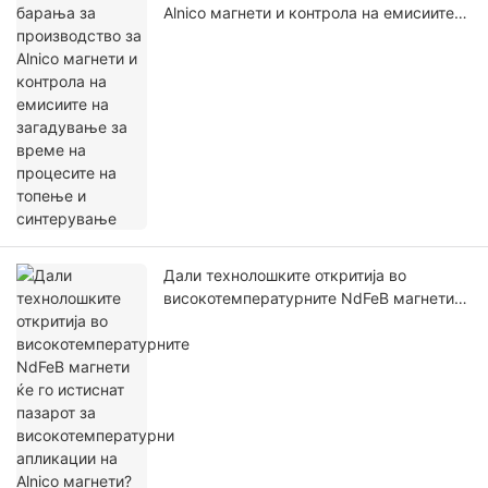
Alnico магнети и контрола на емисиите
на загадување за време на процесите
на топење и синтерување
Дали технолошките откритија во
високотемпературните NdFeB магнети
ќе го истиснат пазарот за
високотемпературни апликации на
Alnico магнети? Компаративна анализа
на нивните предности и недостатоци