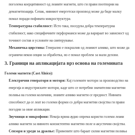
поголема коерцитивност од леаните магнети, што ги прави поотпорни на
демагнетизација. Сепак, нивниот енергетски производ може да биде малку
помал поради пофината микроструктура.
Температурна стабилност:
Исто така, поседува добра температурна
стабилност, иако специфичните перформанси може да варираат во зависност од
точниот состав и условите на синтерување.
Механичка цврстина:
Генерално е покршлив од леаниот алнико, што може да
ограничи некои опции за обработка, но е помал проблем за мали делови.
3. Граници на апликацијата врз основа на големината
Големи магнети (Cast Alnico):
Електрични генератори и мотори:
Кај големите мотори за производство на
енергија и индустриските мотори, каде што се потребни значителни магнетни
полиња на големи количини, леаните алнико магнети се предност. Нивната
способност да се леат во големи форми со добри магнетни својства ги прави
погодни за овие апликации.
Звучници и микрофони:
Некоја врвна аудио опрема користи големи леани
алнико магнети за нивното конзистентно магнетно поле и акустични својства.
Сензори и уреди за држење:
Примените што бараат силни магнетни полиња