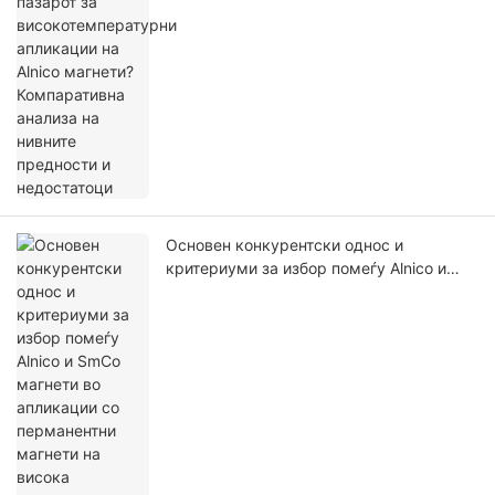
Основен конкурентски однос и
критериуми за избор помеѓу Alnico и
SmCo магнети во апликации со
перманентни магнети на висока
температура