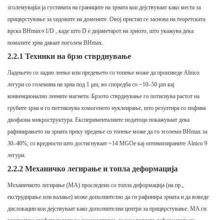
зголемувајќи ја густината на границите на зрната кои дејствуваат како места за
прицврстување за ѕидовите на домените. Овој пристап се заснова на теоретската
врска
BHmax∝1/D
, каде што
D
е дијаметарот на зрното, што укажува дека
помалите зрна даваат поголем BHmax.
2.2.1 Техники на брзо стврднување
Ладењето со ладно леење или предењето со топење може да произведе Alnico
легури со големина на зрна под 1 μm, во споредба со ~10–50 μm кај
конвенционално леените магнети. Брзото стврднување го потиснува растот на
грубите зрна и го поттикнува хомогеното нуклеирање, што резултира со пофина
двофазна микроструктура. Експерименталните податоци покажуваат дека
рафинирањето на зрната преку предење со топење може да го зголеми BHmax за
30–40%, со вредности што достигнуваат ~14 MGOe кај оптимизираните Alnico 9
легури.
2.2.2 Механичко легирање и топла деформација
Механичкото легирање (MA) проследено со топла деформација (на пр.,
екструдирање или валање) може дополнително да ги рафинира зрната и да воведе
дислокации кои дејствуваат како дополнителни центри за прицврстување. MA ги