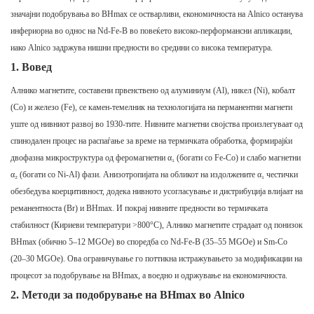
значајни подобрувања во BHmax се остварливи, економичноста на Alnico останува
инфериорна во однос на Nd-Fe-B во повеќето високо-перформансни апликации,
иако Alnico задржува нишни предности во средини со висока температура.
1. Вовед
Алнико магнетите, составени првенствено од алуминиум (Al), никел (Ni), кобалт
(Co) и железо (Fe), се камен-темелник на технологијата на перманентни магнети
уште од нивниот развој во 1930-тите. Нивните магнетни својства произлегуваат од
спинодален процес на распаѓање за време на термичката обработка, формирајќи
двофазна микроструктура од феромагнетни α₁ (богати со Fe-Co) и слабо магнетни
α₂ (богати со Ni-Al) фази. Анизотропијата на обликот на издолжените α₁ честички
обезбедува коерцитивност, додека нивното усогласување и дистрибуција влијаат на
реманентноста (Br) и BHmax. И покрај нивните предности во термичката
стабилност (Кириеви температури >800°C), Алнико магнетите страдаат од понизок
BHmax (обично 5–12 MGOe) во споредба со Nd-Fe-B (35–55 MGOe) и Sm-Co
(20–30 MGOe). Ова ограничување го поттикна истражувањето за модификации на
процесот за подобрување на BHmax, а воедно и одржување на економичноста.
2. Методи за подобрување на BHmax во Alnico