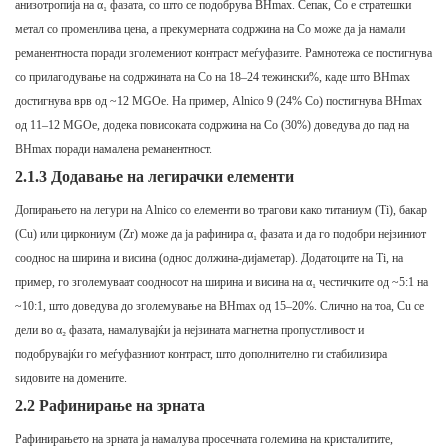
анизотропија на α₁ фазата, со што се подобрува BHmax. Сепак, Co е стратешки
метал со променлива цена, а прекумерната содржина на Co може да ја намали
реманентноста поради зголемениот контраст меѓуфазите. Рамнотежа се постигнува
со прилагодување на содржината на Co на 18–24 тежински%, каде што BHmax
достигнува врв од ~12 MGOe. На пример, Alnico 9 (24% Co) постигнува BHmax
од 11–12 MGOe, додека повисоката содржина на Co (30%) доведува до пад на
BHmax поради намалена реманентност.
2.1.3 Додавање на легирачки елементи
Допирањето на легури на Alnico со елементи во трагови како титаниум (Ti), бакар
(Cu) или циркониум (Zr) може да ја рафинира α₁ фазата и да го подобри нејзиниот
сооднос на ширина и висина (однос должина-дијаметар). Додатоците на Ti, на
пример, го зголемуваат соодносот на ширина и висина на α₁ честичките од ~5:1 на
~10:1, што доведува до зголемување на BHmax од 15–20%. Слично на тоа, Cu се
дели во α₂ фазата, намалувајќи ја нејзината магнетна пропустливост и
подобрувајќи го меѓуфазниот контраст, што дополнително ги стабилизира
ѕидовите на домените.
2.2 Рафинирање на зрната
Рафинирањето на зрната ја намалува просечната големина на кристалитите,