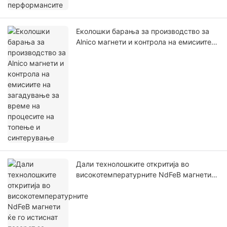
Еколошки барања за производство за
Alnico магнети и контрола на емисиите
на загадување за време на процесите
на топење и синтерување
Дали технолошките откритија во
високотемпературните NdFeB магнети
ќе го истиснат пазарот за
високотемпературни апликации на
Alnico магнети? Компаративна анализа
на нивните предности и недостатоци