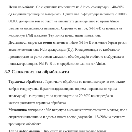
Цени на кобалт
: Co е критична компонента на Alnico, сочинувајќи ~40–60%
од вкупните трошоци за материјали. Цената на Co флуктуирала помеѓу
20.000 и
80.000 долари по тон во текот на изминатата деценија, што го прави Alnico
ранлив на нестабилност на пазарот. Спротивно на тоа, Nd-Fe-B се потпира на
неодимиум (Nd) и железо (Fe), кои се позастапени и поевтини.
Достапност на ретки земни елементи
: Иако Nd-Fe-B магнетите бараат ретки
земни елементи како Nd и диспрозиум (Dy), Кина доминира во глобалното
производство на ретки земни елементи, обезбедувајќи стабилно снабдување и
пониски трошоци за Nd-Fe-B во споредба со ко-зависниот Alnico.
3.2 Сложеност на обработката
Термичка обработка
: Термичката обработка со помош на терен и техниките
за брзо стврднување бараат специјализирана опрема и прецизна контрола,
зголемувајќи ги трошоците за производство за 20-30% во споредба со
конвенционалната термичка обработка.
Механичко легирање
: MA вклучува високоенергетско топчесто мелење, кое е
енергетски интензивно и одзема многу време, додавајќи ~15–20% на вкупните
трошоци за обработка.
Топла деформација
: Процесите на екструзија или валање бараат