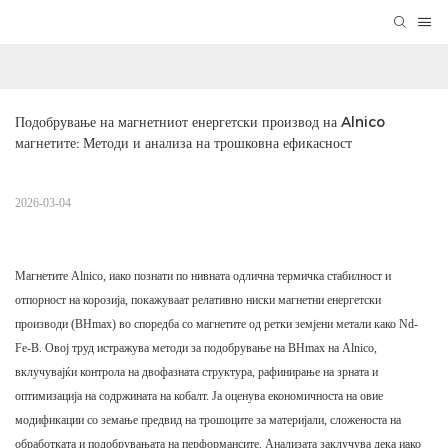
Подобрување на магнетниот енергетски производ на Alnico 
магнетите: Методи и анализа на трошковна ефикасност
2026-03-04
Магнетите Alnico, иако познати по нивната одлична термичка стабилност и
отпорност на корозија, покажуваат релативно ниски магнетни енергетски
производи (BHmax) во споредба со магнетите од ретки земјени метали како Nd-
Fe-B. Овој труд истражува методи за подобрување на BHmax на Alnico,
вклучувајќи контрола на двофазната структура, рафинирање на зрната и
оптимизација на содржината на кобалт. Ја оценува економичноста на овие
модификации со земање предвид на трошоците за материјали, сложеноста на
обработката и подобрувањата на перформансите. Анализата заклучува дека иако