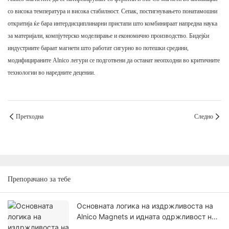
со висока температура и висока стабилност. Сепак, постигнувањето понатамошни
откритија ќе бара интердисциплинарни пристапи што комбинираат напредна наука
за материјали, компјутерско моделирање и економично производство. Бидејќи
индустриите бараат магнети што работат сигурно во потешки средини,
модифицираните Alnico легури се подготвени да останат неопходни во критичните
технологии во наредните децении.
Претходна
Следно
Препорачано за тебе
Основната логика на издржливоста на
Alnico Magnets и идната одржливост на
пазарот