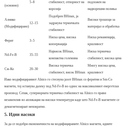
5–8
стабилност, отпорност на
подложен на
(основно)
корозија
надворешни полиња
Подобрен BHmax, ја
Алнико
Високи трошоци за
12–15
задржува термичката
(Модифицирано)
материјал и обработка
стабилност
Ниска цена, висока
Ниска реманенција,
Ферит
3–5
конзервација
кршливост
Највисок BHmax,
Ниска термичка
Nd-Fe-B
35–55
компактна големина
стабилност, висока цена
Висока термичка
Многу висока цена,
См-Ко
20–30
стабилност, висок BHmax
кршливост
Иако модифицираниот Alnico го стеснува јазот BHmax со феритни и Sm-Co
магнети, тој останува далеку под Nd-Fe-B во однос на максималниот енергетски
производ. Сепак, супериорната термичка стабилност на Alnico го прави
незаменлив во апликации на високи температури каде што Nd-Fe-B магнетите се
демагнетизираат неповратно.
5. Идни насоки
За да се подобри економичноста на модифицираните Alnico магнети, идните