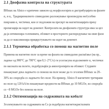
2.1 Двофазна контрола на структурата
BHmax на Alnico е критично зависен од морфологијата и дистрибуцијата на фазите
α₁ и α₂. Традиционалното спинодално разложување произведува меѓусебно
поврзани α₁ честички, кои се подложни на пресврт на магнетизацијата преку
пропагација на ѕидот на доменот. Контролата на двофазната структура има за цел
да ја оптимизира големината, обликот и просторното распоредување на овие фази
за да се максимизира прицврстувањето на ѕидот на доменот.
2.1.1 Термичка обработка со помош на магнетно поле
Примена на магнетно поле за време на фазата на спинодално распаѓање (на пр.,
ладење од 900°C до 700°C при 0,1–2°C/s) ги усогласува издолжените α₁ честички
по насоката на полето, подобрувајќи ја анизотропијата на обликот. Студиите
покажуваат дека ладењето со помош на поле може да го зголеми BHmax за 20–
30% во споредба со ладењето без поле. На пример, Alnico 8 магнетите третирани
во поле од 120 kA/m покажуваат вредности на BHmax до 10 MGOe, во споредба
со ~8 MGOe без помош на поле.
2.1.2 Оптимизација на содржината на кобалт
Зголемувањето на содржината на Co ја подобрува магнетокристалната