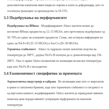
дополнителни капитални инвестиции во опрема и алати за деформација, што ги
зголемува трошоците за производство за 10-15%.
3.3 Подобрувања на перформансите
Подобрување на BHmax
: Модифицираните Alnico магнети можат да
постигнат BHmax вредности од 12–15 MGOe, што претставува подобрување од
50–70% во однос на основните вредности. Сепак, ова останува инфериорно во
однос на Nd-Fe-B (35–55 MGOe) и Sm-Co (20–30 MGOe).
Термичка стабилност
: Alnico ги задржува своите магнетни својства на
температури до 500°C, додека Nd-Fe-B почнува да се демагнетизира над 150–
200°C. Ова го прави Alnico незаменлив во апликации на високи температури
каде што Nd-Fe-B е несоодветен.
3.4 Економичност специфична за примената
Аерокосмичка индустрија и одбрана
: Во апликации како што се жироскопи
и цевки со патувачки бранови, каде што термичката стабилност и сигурност се
од најголема важност, модифицираните Alnico магнети ја оправдуваат нивната
повисока цена поради нивните супериорни перформанси на покачени
температури.