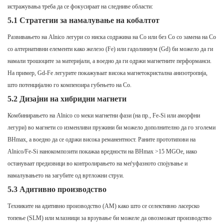
истражувања треба да се фокусираат на следниве области:
5.1 Стратегии за намалување на кобалтот
Развивањето на Alnico легури со ниска содржина на Co или без Co со замена на Co
со алтернативни елементи како железо (Fe) или гадолиниум (Gd) би можело да ги
намали трошоците за материјали, а воедно да ги одржи магнетните перформанси.
На пример, Gd-Fe легурите покажуваат висока магнетокристална анизотропија,
што потенцијално го компензира губењето на Co.
5.2 Дизајни на хибридни магнети
Комбинирањето на Alnico со меки магнетни фази (на пр., Fe-Si или аморфни
легури) во магнети со изменливи пружини би можело дополнително да го зголеми
BHmax, а воедно да се одржи висока реманентност. Раните прототипови на
Alnico/Fe-Si нанокомпозити покажаа вредности на BHmax >15 MGOe, иако
остануваат предизвици во контролирањето на меѓуфазното спојување и
намалувањето на загубите од вртложни струи.
5.3 Адитивно производство
Техниките на адитивно производство (AM) како што се селективно ласерско
топење (SLM) или млазници за врзување би можеле да овозможат производство