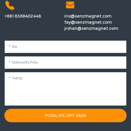
+8618368402448
iris@senzmagnet.com
fay@senzmagnet.com
jrshan@senzmagnet.com
Ime
Elektronička Pošta
Sadržaj
POŠALJITE UPIT SADA