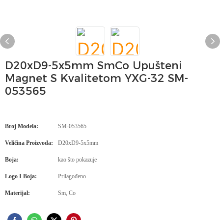
D20xD9-5x5mm SmCo Upušteni
Magnet S Kvalitetom YXG-32 SM-
053565
Broj Modela:
SM-053565
Veličina Proizvoda:
D20xD9-5x5mm
Boja:
kao što pokazuje
Logo I Boja:
Prilagođeno
Materijal:
Sm, Co