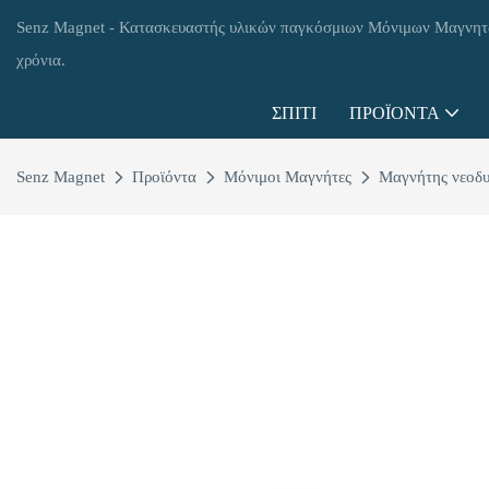
Senz Magnet - Κατασκευαστής υλικών παγκόσμιων Μόνιμων Μαγνη
χρόνια.
ΣΠΊΤΙ
ΠΡΟΪΌΝΤΑ
Senz Magnet
Προϊόντα
Μόνιμοι Μαγνήτες
Μαγνήτης νεοδυ