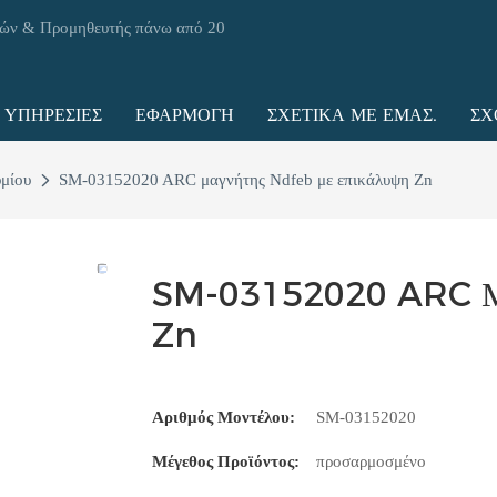
τών & Προμηθευτής πάνω από 20
ΥΠΗΡΕΣΊΕΣ
ΕΦΑΡΜΟΓΉ
ΣΧΕΤΙΚΆ ΜΕ ΕΜΆΣ.
ΣΧ
μίου
SM-03152020 ARC μαγνήτης Ndfeb με επικάλυψη Zn
SM-03152020 ARC Μα
Zn
Αριθμός Μοντέλου:
SM-03152020
Μέγεθος Προϊόντος:
προσαρμοσμένο