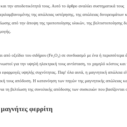
και την αποδοτικότητά τους. Αυτό το άρθρο αναλύει συστηματικά τους
εριλαμβανομένης της απώλειας υστέρησης, της απώλειας δινορευμάτων κ
μείωσης από την άποψη της τροποποίησης υλικών, της βελτιστοποίησης δ
μογής.
αι από οξείδιο του σιδήρου (Fe₂O₃) σε συνδυασμό με ένα ή περισσότερα 
ι γνωστοί για την υψηλή ηλεκτρική τους αντίσταση, το χαμηλό κόστος και
 εφαρμογές υψηλής συχνότητας. Παρ' όλα αυτά, η μαγνητική απώλεια εί
ακή τους απόδοση. Η κατανόηση των πηγών της μαγνητικής απώλειας κα
για τη βελτίωση της συνολικής απόδοσης των συσκευών που βασίζονται 
 μαγνήτες φερρίτη