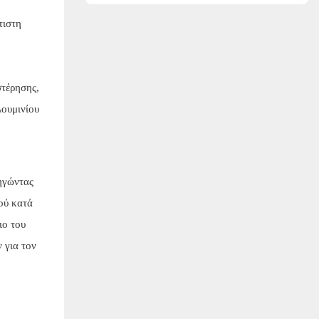
Ανάλυση
τιστη
στέρησης,
λουμινίου
δηγώντας
ού κατά
ιο του
 για τον