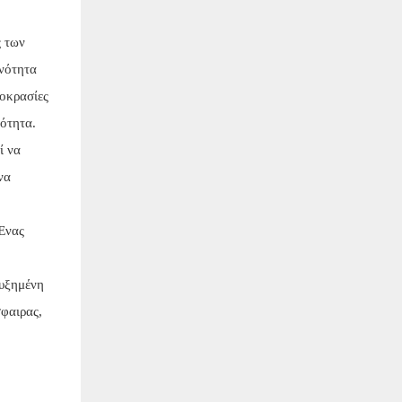
ς των
κνότητα
μοκρασίες
ότητα.
ί να
να
 Ένας
αυξημένη
σφαιρας,