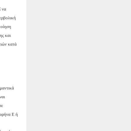
ί να
περβολική
ποίηση
ης και
ειών κατά
ημαντικά
ναι
σε
πυρήνα E ή