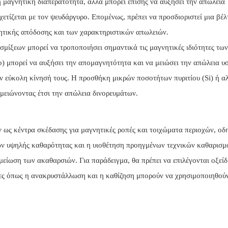
ή μαγνητική διαπερατότητα, αλλά μπορεί επίσης να αυξήσει την απώλεια
ετίζεται με τον ψευδάργυρο. Επομένως, πρέπει να προσδιοριστεί μια βέλ
νητικής απόδοσης και των χαρακτηριστικών απωλειών.
ίξεων μπορεί να τροποποιήσει σημαντικά τις μαγνητικές ιδιότητες των
) μπορεί να αυξήσει την απομαγνητότητα και να μειώσει την απώλεια υ
ν εύκολη κίνησή τους. Η προσθήκη μικρών ποσοτήτων πυριτίου (Si) ή α
 μειώνοντας έτσι την απώλεια δινορευμάτων.
ν ως κέντρα σκέδασης για μαγνητικές ροπές και τοιχώματα περιοχών, ο
ν υψηλής καθαρότητας και η υιοθέτηση προηγμένων τεχνικών καθαρισμ
 μείωση των ακαθαρσιών. Για παράδειγμα, θα πρέπει να επιλέγονται οξείδ
ίες όπως η ανακρυστάλλωση και η καθίζηση μπορούν να χρησιμοποιηθούν