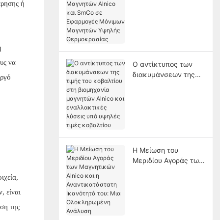
μεταξύ Μαγνητών
έρησης ή
Alnico και SmCo σε
Εφαρμογές Μόνιμων
Μαγνητών Υψηλής
Θερμοκρασίας
η
υς να
Ο αντίκτυπος των
διακυμάνσεων της
εργό
τιμής του κοβαλτίου
στη βιομηχανία
μαγνητών Alnico και
εναλλακτικές λύσεις
υπό υψηλές τιμές
κοβαλτίου
Η Μείωση του
Μεριδίου Αγοράς των
Μαγνητικών Alnico
ιχεία,
και η
Αναντικατάστατη
, είναι
Ικανότητά του: Μια
ηση της
Ολοκληρωμένη