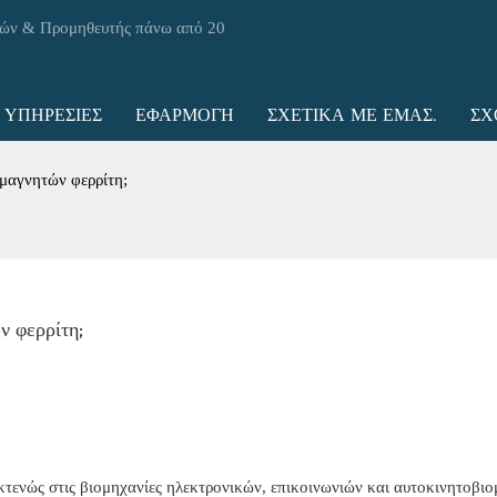
τών & Προμηθευτής πάνω από 20
ΥΠΗΡΕΣΊΕΣ
ΕΦΑΡΜΟΓΉ
ΣΧΕΤΙΚΆ ΜΕ ΕΜΆΣ.
ΣΧ
 μαγνητών φερρίτη;
ν φερρίτη;
εκτενώς στις βιομηχανίες ηλεκτρονικών, επικοινωνιών και αυτοκινητοβιο