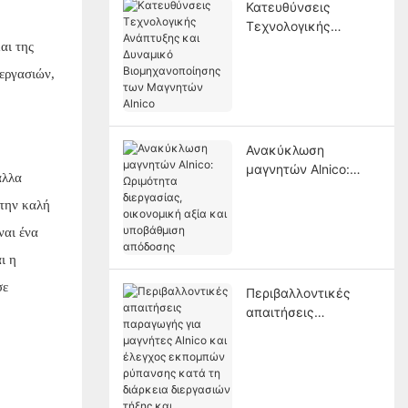
Κατευθύνσεις
Τεχνολογικής
Ανάπτυξης και
αι της
Δυναμικό
ιεργασιών,
Βιομηχανοποίησης
των Μαγνητών Alnico
Ανακύκλωση
μαγνητών Alnico:
άλλα
Ωριμότητα
 την καλή
διεργασίας,
οικονομική αξία και
ναι ένα
υποβάθμιση
ι η
απόδοσης
σε
Περιβαλλοντικές
απαιτήσεις
παραγωγής για
μαγνήτες Alnico και
έλεγχος εκπομπών
ρύπανσης κατά τη
διάρκεια διεργασιών