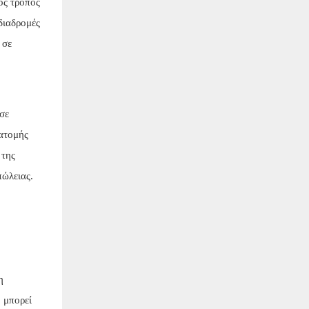
ός τρόπος
διαδρομές
 σε
 σε
ιατομής
 της
πώλειας.
η
 μπορεί