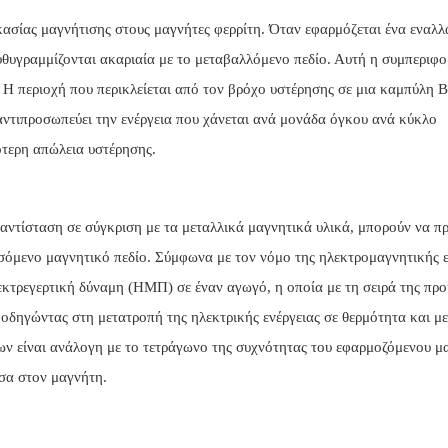
κασίας μαγνήτισης στους μαγνήτες φερρίτη. Όταν εφαρμόζεται ένα εναλ
ευθυγραμμίζονται ακαριαία με το μεταβαλλόμενο πεδίο. Αυτή η συμπεριφ
 Η περιοχή που περικλείεται από τον βρόχο υστέρησης σε μια καμπύλη B
αντιπροσωπεύει την ενέργεια που χάνεται ανά μονάδα όγκου ανά κύκλο
ότερη απώλεια υστέρησης.
 αντίσταση σε σύγκριση με τα μεταλλικά μαγνητικά υλικά, μπορούν να 
σσόμενο μαγνητικό πεδίο. Σύμφωνα με τον νόμο της ηλεκτρομαγνητικής
εκτρεγερτική δύναμη (ΗΜΠ) σε έναν αγωγό, η οποία με τη σειρά της προ
οδηγώντας στη μετατροπή της ηλεκτρικής ενέργειας σε θερμότητα και με
ν είναι ανάλογη με το τετράγωνο της συχνότητας του εφαρμοζόμενου μ
σα στον μαγνήτη.