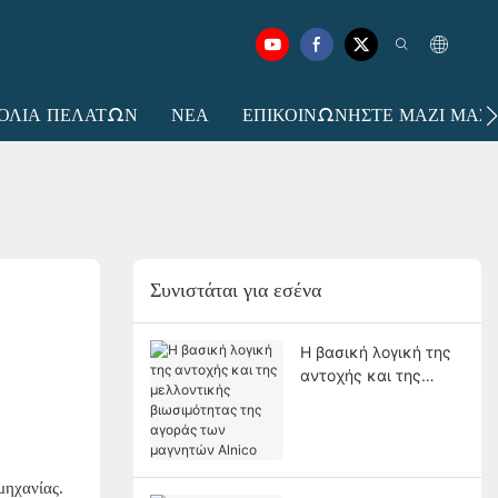
ΌΛΙΑ ΠΕΛΑΤΏΝ
ΝΈΑ
ΕΠΙΚΟΙΝΩΝΉΣΤΕ ΜΑΖΊ ΜΑΣ.
Συνιστάται για εσένα
Η βασική λογική της
αντοχής και της
μελλοντικής
βιωσιμότητας της
αγοράς των
μαγνητών Alnico
μηχανίας.