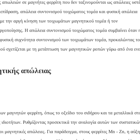
 απωλειών σε μαγνήτες φερρίτη που δεν ταξινομούνται ως απώλειες υστ
 επίδραση, απώλεια συντονισμού τοιχώματος τομέα και φυσική απώλεια
 με την αργή κίνηση των τοιχωμάτων μαγνητικού τομέα ή τον
γοποίησης. Η απώλεια συντονισμού τοιχώματος τομέα συμβαίνει όταν 
η φυσική συχνότητα συντονισμού των τοιχωμάτων τομέα, προκαλώντας το
μού σχετίζεται με τη μετάπτωση των μαγνητικών ροπών γύρω από ένα εν
ητικής απώλειας
των μαγνητών φερρίτη, όπως το οξείδιο του σιδήρου και τα μεταλλικά στο
 ιδιοτήτων. Ρυθμίζοντας προσεκτικά την αναλογία αυτών των συστατικών
οι μαγνητικές απώλειες. Για παράδειγμα, στους φερρίτες Mn - Zn, η αύξ