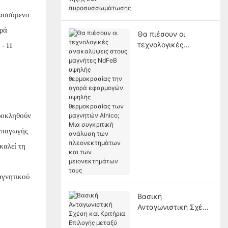
τήξης και
λασσόμενο
πυροσυσσωμάτωσης
ορά
Θα πιέσουν οι
τεχνολογικές
 - H
ανακαλύψεις στους
μαγνήτες NdFeB
υψηλής
θερμοκρασίας την
αγορά εφαρμογών
υψηλής
προκληθούν
θερμοκρασίας των
μαγνητών Alnico; Μια
 επαγωγής
συγκριτική ανάλυση
καλεί τη
των πλεονεκτημάτων
και των
μειονεκτημάτων τους
αγνητικού
Βασική
Ανταγωνιστική Σχέση
και Κριτήρια Επιλογής