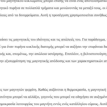
του μαγνητικού κυκλώματος μπορεί επίσης να είναι ένας αποτελεσματικ
ητικό πυρήνα σε πολλαπλά τμήματα και μονώνοντάς τα μεταξύ τους, οι 
λειες από τα δινορρεύματα. Αυτή η προσέγγιση χρησιμοποιείται συνήθως
σει τις μαγνητικές του ιδιότητες και τις απώλειές του. Για παράδειγμα,
 για έναν πυρήνα κυκλικής διατομής μπορεί να αυξήσει την επιφάνεια δ
οής και, επομένως, την απώλεια υστέρησης. Επιπλέον, η βελτιστοποίηση
την εξισορρόπηση της μαγνητικής απόδοσης και των χαρακτηριστικών α
τες των μαγνητών φερρίτη. Καθώς αυξάνεται η θερμοκρασία, η μαγνητική
κανότητα μπορεί να αλλάξει, γεγονός που μπορεί να οδηγήσει σε αυξημέν
ερμοκρασία λειτουργίας του μαγνήτη εντός ενός κατάλληλου εύρους. Αυτό