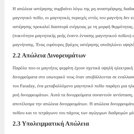
Η απώλεια υστέρησης συμβαίνει λόγω της μη αναστρέψιμης διαδι
μαγνητικό πεδίο, οι μαγνητικές περιοχές εντός του μαγνήτη δεν 
υστέρησης προκαλεί διασπορά ενέργειας με τη μορφή θερμότητας.
(πυκνότητα μαγνητικής ροής έναντι έντασης μαγνητικού πεδίου) 
μαγνήτισης. Ένας ευρύτερος βρόχος υστέρησης υποδηλώνει υψηλ
2.2 Απώλεια Δινορευμάτων
Παρόλο που οι μαγνήτες φερρίτη έχουν σχετικά υψηλή ηλεκτρική
δινορρεύματα στο εσωτερικό τους όταν υποβάλλονται σε εναλλα
του Faraday, ένα μεταβαλλόμενο μαγνητικό πεδίο παράγει μια ηλ
ροή δινορρευμάτων. Αυτά τα δινορρεύματα συναντούν αντίσταση, 
αποτέλεσμα την απώλεια δινορρευμάτων. Η απώλεια δινορρευμάτω
πεδίου και το τετράγωνο του πάχους των αγώγιμων διαδρομών μέ
2.3 Υπολειμματική Απώλεια