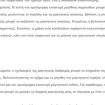
υς των σωματιδίων των πρώτων υλών, ενώ η διαδικασία κοκκοποίησης
υμπίεση. Η λεπτή και ομοιόμορφη κατανομή μεγέθους σωματιδίων μπορε
νήτη, μειώνοντας το πορώδες και τις μαγνητικές απώλειες. Ωστόσο, η υ
οίες μπορεί να αυξήσουν τις μαγνητικές απώλειες. Επομένως, η βελτιστο
σημαντικές. Επιπλέον, η χρήση ενός κατάλληλου παράγοντα κοκκοποίησ
κόκκων, κάτι που είναι ευεργετικό για τη μείωση των μαγνητικών απωλ
λώματα, ο σχεδιασμός της μαγνητικής διαδρομής μπορεί να επηρεάσει σ
ς. Βελτιστοποιώντας το σχήμα και το μέγεθος του μαγνητικού πυρήνα, εί
στεί μια πιο ομοιόμορφη κατανομή μαγνητικού πεδίου. Για παράδειγμα, 
να μπορεί να μειώσει τη διαρροή μαγνητικής ροής σε σύγκριση με έναν 