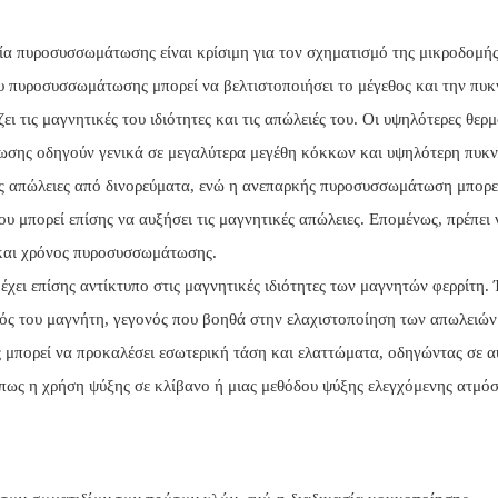
ία πυροσυσσωμάτωσης είναι κρίσιμη για τον σχηματισμό της μικροδομή
ου πυροσυσσωμάτωσης μπορεί να βελτιστοποιήσει το μέγεθος και την πυ
ι τις μαγνητικές του ιδιότητες και τις απώλειές του. Οι υψηλότερες θερ
σης οδηγούν γενικά σε μεγαλύτερα μεγέθη κόκκων και υψηλότερη πυκν
ις απώλειες από δινορεύματα, ενώ η ανεπαρκής πυροσυσσωμάτωση μπορε
 μπορεί επίσης να αυξήσει τις μαγνητικές απώλειες. Επομένως, πρέπει 
 και χρόνος πυροσυσσωμάτωσης.
ει επίσης αντίκτυπο στις μαγνητικές ιδιότητες των μαγνητών φερρίτη.
τός του μαγνήτη, γεγονός που βοηθά στην ελαχιστοποίηση των απωλειών
ς μπορεί να προκαλέσει εσωτερική τάση και ελαττώματα, οδηγώντας σε 
πως η χρήση ψύξης σε κλίβανο ή μιας μεθόδου ψύξης ελεγχόμενης ατμό