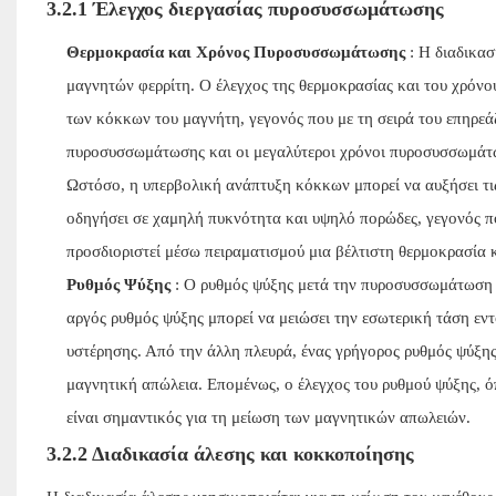
3.2.1 Έλεγχος διεργασίας πυροσυσσωμάτωσης
Θερμοκρασία και Χρόνος Πυροσυσσωμάτωσης
: Η διαδικασ
μαγνητών φερρίτη. Ο έλεγχος της θερμοκρασίας και του χρόν
των κόκκων του μαγνήτη, γεγονός που με τη σειρά του επηρεάζε
πυροσυσσωμάτωσης και οι μεγαλύτεροι χρόνοι πυροσυσσωμάτω
Ωστόσο, η υπερβολική ανάπτυξη κόκκων μπορεί να αυξήσει τ
οδηγήσει σε χαμηλή πυκνότητα και υψηλό πορώδες, γεγονός που
προσδιοριστεί μέσω πειραματισμού μια βέλτιστη θερμοκρασία
Ρυθμός Ψύξης
: Ο ρυθμός ψύξης μετά την πυροσυσσωμάτωση έχ
αργός ρυθμός ψύξης μπορεί να μειώσει την εσωτερική τάση εν
υστέρησης. Από την άλλη πλευρά, ένας γρήγορος ρυθμός ψύξη
μαγνητική απώλεια. Επομένως, ο έλεγχος του ρυθμού ψύξης, ό
είναι σημαντικός για τη μείωση των μαγνητικών απωλειών.
3.2.2 Διαδικασία άλεσης και κοκκοποίησης