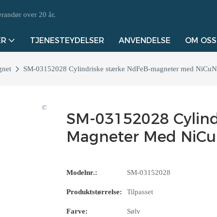
randør over 20 år.
ER
TJENESTEYDELSER
ANVENDELSE
OM OSS
net
SM-03152028 Cylindriske stærke NdFeB-magneter med NiCuNi
SM-03152028 Cylind
Magneter Med NiCu
Modelnr.:
SM-03152028
Produktstørrelse:
Tilpasset
Farve:
Sølv