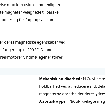
ttelse mod korrosion sammenlignet
te magneter velegnede til barske
ksponering for fugt og salt kan
rer deres magnetiske egenskaber ved
n fungere op til 200 °C. Denne
rs trækmotorer, vindmøllegeneratorer
Mekanisk holdbarhed
: NiCuNi-bel
holdbarhed ved at reducere slid. Bel
magneterne opretholder deres ydeev
Æstetisk appel
: NiCuNi-belagte mag