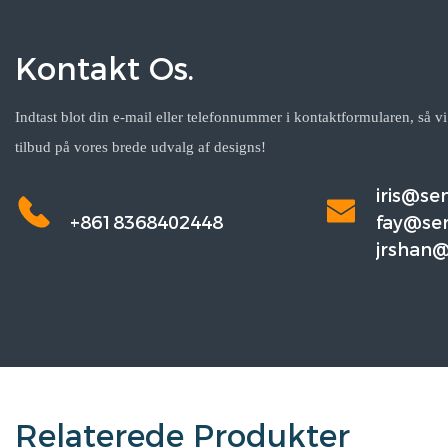
Kontakt Os.
Indtast blot din e-mail eller telefonnummer i kontaktformularen, så vi
tilbud på vores brede udvalg af designs!
iris@s
+8618368402448
fay@se
jrshan
m
Relaterede Produkter