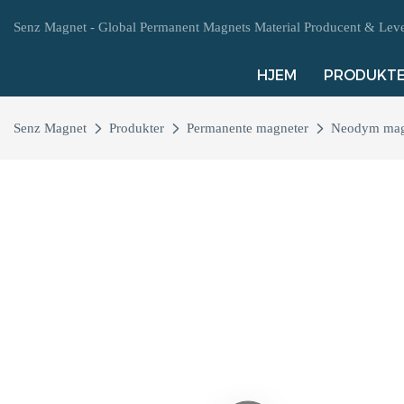
Senz Magnet - Global Permanent Magnets Material Producent & Leve
HJEM
PRODUKT
Senz Magnet
Produkter
Permanente magneter
Neodym mag