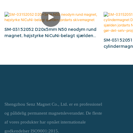
SM-03152052 D20x5mm N50 neodym rund
magnet, højstyrke NiCuNi-belagt sjælden
SM-03152051 
jordarts skivemagnet
cylindermagn
stærk sjælde
motorer, sens
og industriel
Shengzhou Senz Magnet Co., Ltd. er en professionel
og pålidelig permanent magnetsleverandør. De fleste
af vores produkter har opnået internationale
godkendelser ISO9001:2015.