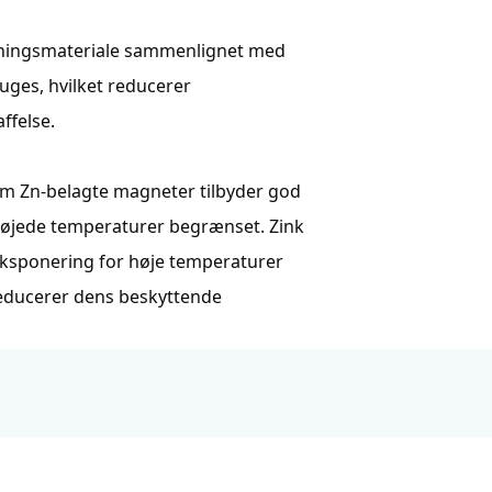
ægningsmateriale sammenlignet med
ruges, hvilket reducerer
ffelse.
om Zn-belagte magneter tilbyder god
højede temperaturer begrænset. Zink
 eksponering for høje temperaturer
reducerer dens beskyttende