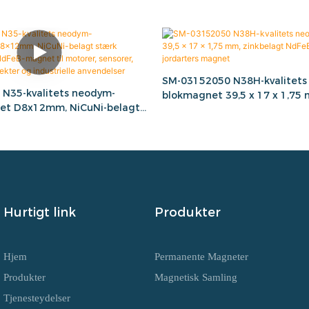
SM-03152050 N38H-kvalitets
N35-kvalitets neodym-
blokmagnet 39,5 x 17 x 1,75
et D8x12mm, NiCuNi-belagt
zinkbelagt NdFeB sjældne jo
n jordarts NdFeB-magnet til
magnet
orer, gør-det-selv-projekter
le anvendelser
Hurtigt link
Produkter
Hjem
Permanente Magneter
Produkter
Magnetisk Samling
Tjenesteydelser