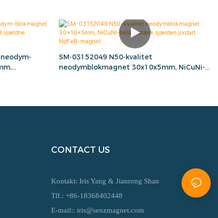
 neodym-
SM-03152049 N50-kvalitet
 mm,
neodymblokmagnet 30x10x5mm, NiCuNi-
rdarters
belagt stærk sjælden jordart NdFeB-
magnet
CONTACT US
Kontakt: Iris Yang & Jianrong Shan
Tlf.: +86-18368402448
E-mail::
iris@senzmagnet.com