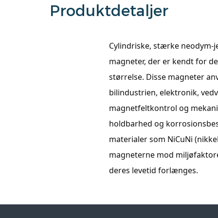
Produktdetaljer
Cylindriske, stærke neodym-
magneter, der er kendt for d
størrelse. Disse magneter anv
bilindustrien, elektronik, ve
magnetfeltkontrol og mekanis
holdbarhed og korrosionsbes
materialer som NiCuNi (nikkel
magneterne mod miljøfaktore
deres levetid forlænges.