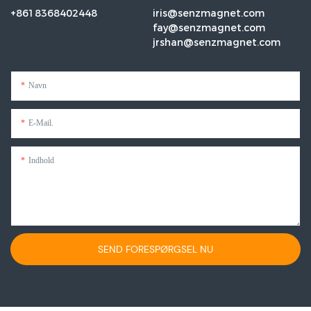
+8618368402448
iris@senzmagnet.com
fay@senzmagnet.com
jrshan@senzmagnet.com
Navn
E-Mail.
Indhold
SEND FORESPØRGSEL NU