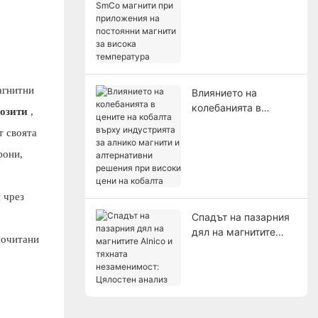
между Alnico и SmCo
магнити при
приложения на
постоянни магнити
за висока
температура
агнитни
Влиянието на
колебанията в
озити
,
цените на кобалта
т своята
върху индустрията
за алнико магнити и
фони,
алтернативни
решения при високи
 чрез
цени на кобалта
Спадът на пазарния
дял на магнитите
почитани
Alnico и тяхната
незаменимост:
Цялостен анализ