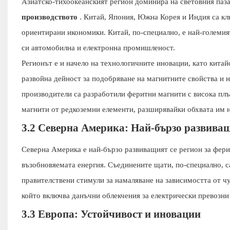
Азиатско-тихоокеанският регион доминира на световния паза
производството
. Китай, Япония, Южна Корея и Индия са клю
ориентирани икономики. Китай, по-специално, е най-големия
си автомобилна и електронна промишленост.
Регионът е и начело на технологичните иновации, като кита
развойна дейност за подобряване на магнитните свойства и 
производители са разработили феритни магнити с висока плъ
магнити от редкоземни елементи, разширявайки обхвата им 
3.2 Северна Америка: Най-бързо развиващ
Северна Америка е най-бързо развиващият се регион за фери
възобновяемата енергия. Съединените щати, по-специално, с
правителствени стимули за намаляване на зависимостта от чу
който включва данъчни облекчения за електрически превозни
3.3 Европа: Устойчивост и иновации