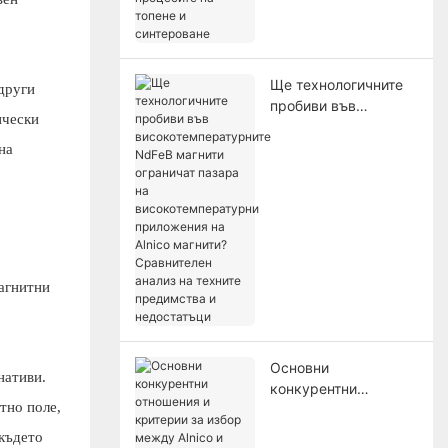
процесите на топене
и синтероване
Ще технологичните
други
пробиви във
ически
високотемпературни
те NdFeB магнити
на
ограничат пазара на
високотемпературни
приложения на Alnico
магнити?
Сравнителен анализ
на техните
магнитни
предимства и
недостатъци
Основни
нативи.
конкурентни
тно поле,
отношения и
критерии за избор
 където