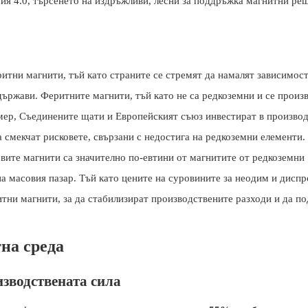
ия 4.0, търсенето на издръжливи, лесни за поддръжка магнитни ре
итни магнити, тъй като страните се стремят да намалят зависимост
държави. Феритните магнити, тъй като не са редкоземни и се произ
мер, Съединените щати и Европейският съюз инвестират в производ
а смекчат рисковете, свързани с недостига на редкоземни елементи.
вите магнити са значително по-евтини от магнитите от редкоземни
а масовия пазар. Тъй като цените на суровините за неодим и диспр
итни магнити, за да стабилизират производствените разходи и да п
на среда
изводствената сила