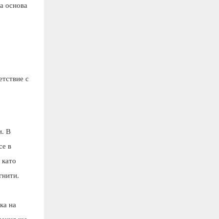
а основа
етствие с
и. В
се в
 като
гнити.
ка на