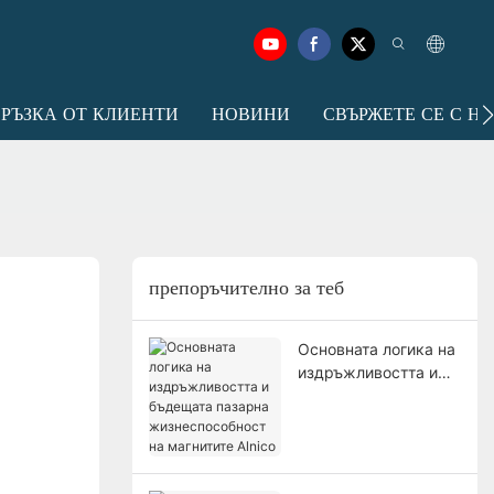
ВРЪЗКА ОТ КЛИЕНТИ
НОВИНИ
СВЪРЖЕТЕ СЕ С Н
препоръчително за теб
Основната логика на
издръжливостта и
бъдещата пазарна
жизнеспособност на
магнитите Alnico