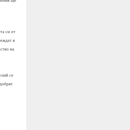
шения ще
та си от
веждат в
ство на
озий се
одобрят