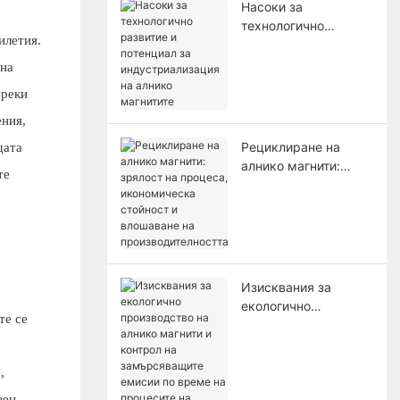
Насоки за
технологично
илетия.
развитие и
потенциал за
 на
индустриализация
преки
на алнико магнитите
ения,
Рециклиране на
щата
алнико магнити:
те
зрялост на процеса,
икономическа
стойност и
влошаване на
производителността
Изисквания за
екологично
те се
производство на
алнико магнити и
контрол на
,
замърсяващите
зен
емисии по време на