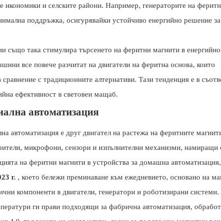
е икономики и селските райони. Например, генераторите на феритн
инимална поддръжка, осигурявайки устойчиво енергийно решение за
ии също така стимулира търсенето на феритни магнити в енергийно
шини все повече разчитат на двигатели на феритна основа, които
 сравнение с традиционните алтернативи. Тази тенденция е в съотв
гийна ефективност в световен мащаб.
риална автоматизация
на автоматизация е друг двигател на растежа на феритните магнит
орители, микрофони, сензори и изпълнителни механизми, намиращи 
цията на феритни магнити в устройства за домашна автоматизация,
23 г.
, което бележи преминаване към ежедневието, основано на ма
ични компоненти в двигатели, генератори и роботизирани системи.
мператури ги прави подходящи за фабрична автоматизация, обработ