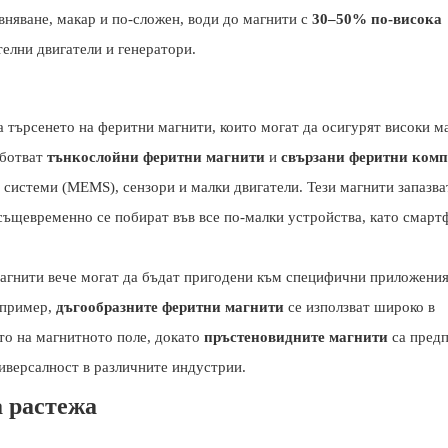
вняване, макар и по-сложен, води до магнити с
30–50% по-висока
телни двигатели и генератори.
 търсенето на феритни магнити, които могат да осигурят високи м
аботват
тънкослойни феритни магнити
и
свързани феритни комп
системи (MEMS), сензори и малки двигатели. Тези магнити запазва
същевременно се побират във все по-малки устройства, като смарт
агнити вече могат да бъдат пригодени към специфични приложения
апример,
дъгообразните феритни магнити
се използват широко в
то на магнитното поле, докато
пръстеновидните магнити
са пред
ниверсалност в различните индустрии.
а растежа