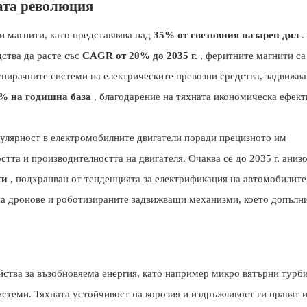
ата революция
и магнити, като представлява над
35% от световния пазарен дял
.
дства да расте със
CAGR от 20% до 2035 г.
, феритните магнити са
 спирачните системи на електрическите превозни средства, задвижв
% на годишна база
, благодарение на тяхната икономическа ефект
улярност в електромобилните двигатели поради прецизното им
тта и производителността на двигателя. Очаква се до 2035 г. аниз
ти
, подхранван от тенденцията за електрификация на автомобилите
 на дронове и роботизираните задвижващи механизми, което допълн
ства за възобновяема енергия, като например микро вятърни турб
истеми. Тяхната устойчивост на корозия и издръжливост ги правят 