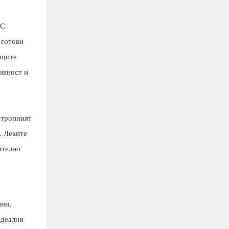
 С
 готови
ащите
ивност и
отропният
. Леките
ително
ини,
идеални