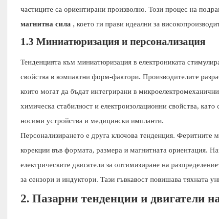
частиците са ориентирани произволно. Този процес на подра
магнитна сила
, което ги прави идеални за високопроизводи
1.3 Миниатюризация и персонализация
Тенденцията към миниатюризация в електрониката стимулира
свойства в компактни форм-фактори. Производителите разр
които могат да бъдат интегрирани в микроелектромеханични 
химическа стабилност и електроизолационни свойства, като 
носими устройства и медицински импланти.
Персонализирането е друга ключова тенденция. Феритните м
корекции във формата, размера и магнитната ориентация. Н
електрическите двигатели за оптимизиране на разпределение
за сензори и индуктори. Тази гъвкавост повишава тяхната у
2. Пазарни тенденции и двигатели н