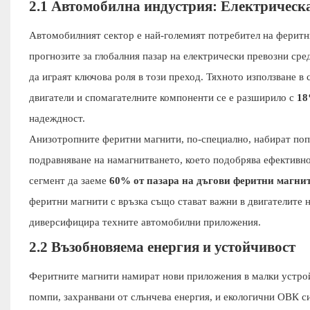
2.1 Автомобилна индустрия: Електрическ
Автомобилният сектор е най-големият потребител на феритн
прогнозите за глобалния пазар на електрически превозни сре
да играят ключова роля в този преход. Тяхното използване в
двигатели и спомагателните компоненти се е разширило с
18
надеждност.
Анизотропните феритни магнити, по-специално, набират поп
подравняване на намагнитването, което подобрява ефективнос
сегмент да заеме
60% от пазара на дъгови феритни магни
феритни магнити с връзка също стават важни в двигателите
диверсифицира техните автомобилни приложения.
2.2 Възобновяема енергия и устойчивост
Феритните магнити намират нови приложения в малки устрой
помпи, захранвани от слънчева енергия, и екологични ОВК с