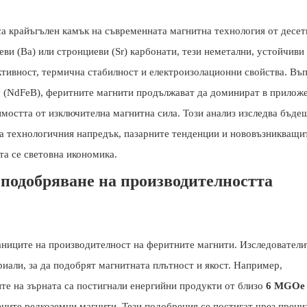
а крайъгълен камък на съвременната магнитна технология от десет
еви (Ba) или стронциеви (Sr) карбонати, тези неметални, устойчиви
ктивност, термична стабилност и електроизолационни свойства. Въ
м (NdFeB), феритните магнити продължават да доминират в прилож
мостта от изключителна магнитна сила. Този анализ изследва бъде
да технологичния напредък, пазарните тенденции и нововъзникващи
а се световна икономика.
 подобряване на производителността
ниците на производителност на феритните магнити. Изследователи
али, за да подобрят магнитната плътност и якост. Например,
те на зърната са постигнали енергийни продукти от близо
6 MGOe
ените редкоземни магнити. Тези подобрения се постигат чрез преци