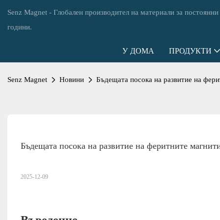
Senz Magnet - Глобален производител на материали за постоянни
години.
У ДОМА
ПРОДУКТИ
Senz Magnet
Новини
Бъдещата посока на развитие на фери
Бъдещата посока на развитие на феритните магнити
2025-12-09
Въведение