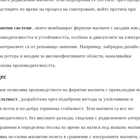
астиците по време на процеса на синтероване, който протича при
нитни системи
, които комбинират феритни магнити с неодим или 
изводителността и устойчивостта, особено в двигателите на електр
 материалите са от решаващо значение. Например, хибриден дизайн 
на ротора и неодим за високоефективните области, намалявайки
апазва производителността.
ес
ане позволява производството на феритни магнити с превъзходни 
плътност
, разработени чрез подобрени методи за уплътняване и
я поток и по-добра термична стабилност. Тези магнити са все по-
одителност, без високите разходи, свързани с редкоземните алтер
дравнени в определена посока по време на натиск под външно магни
ява по-силни магнитни полета в сравнение с изотропните магнити,