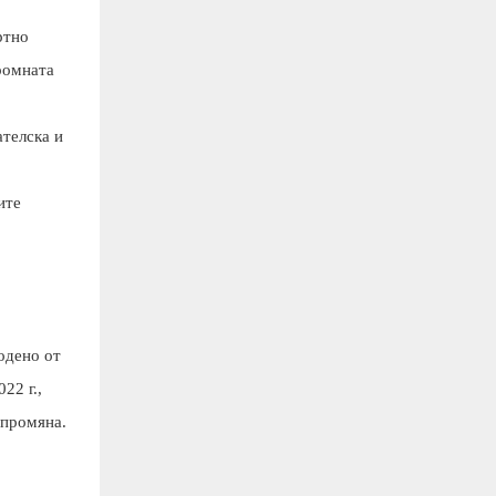
ртно
ромната
ателска и
ите
одено от
22 г.,
 промяна.