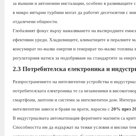
за външни и автономни инсталации, особено в развиващите с
в микро вятърни турбини могат да работят десетилетия с м
отдалечени общности.
Глобалният фокус върху намаляването на въглеродните емис
ефективни уреди. Хладилниците, климатиците и пералните ма
консумират по-малко енергия и генерират по-малко топлина в
регулаторния натиск за подобряване на стандартите за енер
2.3 Потребителска електроника и индуст
Разпространението на интелигентни устройства и индустриал
потребителската електроника те са незаменими в високогов
смартфони, лаптопи и системи за интелигентен дом. Интегра
интелигентни завеси и брави на врати, нарасна с
20% през 20
В индустриалната автоматизация феритните магнити са крит
Способността им да издържат на тежки условия и високи те