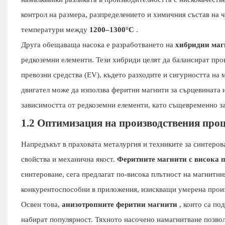
контрол на размера, разпределението и химичния състав на ч
температури между
1200–1300°C
.
Друга обещаваща насока е разработването на
хибридни маг
редкоземни елементи. Тези хибриди целят да балансират про
превозни средства (EV), където разходите и сигурността на
двигател може да използва феритни магнити за сърцевината 
зависимостта от редкоземни елементи, като същевременно з
1.2 Оптимизация на производствения проц
Напредъкът в праховата металургия и техниките за синтеров
свойства и механична якост.
Феритните магнити с висока 
синтероване, сега предлагат по-висока плътност на магнитни
конкурентоспособни в приложения, изискващи умерена произв
Освен това,
анизотропните феритни магнити
, които са по
набират популярност. Тяхното насочено намагнитване позвол