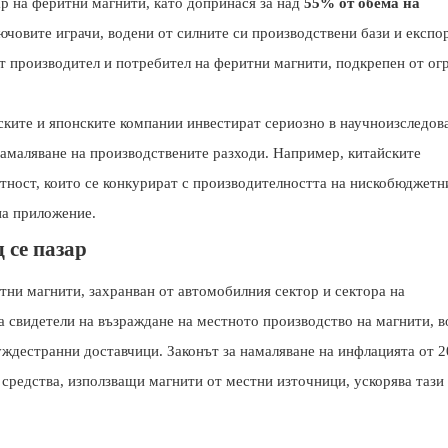
р на феритни магнити, като допринася за над
55% от обема на
човите играчи, водени от силните си производствени бази и експо
т производител и потребител на феритни магнити, подкрепен от ог
йските и японските компании инвестират сериозно в научноизследов
намаляване на производствените разходи. Например, китайските
тност, които се конкурират с производителността на нискобюджетн
на приложение.
 се пазар
тни магнити, захранван от автомобилния сектор и сектора на
а свидетели на възраждане на местното производство на магнити, в
ждестранни доставчици. Законът за намаляване на инфлацията от 20
 средства, използващи магнити от местни източници, ускорява тази