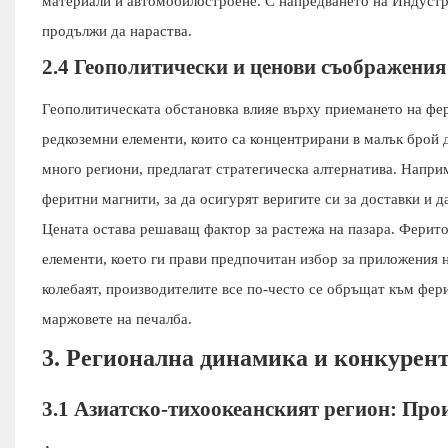
материали и автомобилостроене. С напредването на Индустр
продължи да нараства.
2.4 Геополитически и ценови съображения
Геополитическата обстановка влияе върху приемането на фер
редкоземни елементи, които са концентрирани в малък брой 
много региони, предлагат стратегическа алтернатива. Напри
феритни магнити, за да осигурят веригите си за доставки и д
Цената остава решаващ фактор за растежа на пазара. Ферито
елементи, което ги прави предпочитан избор за приложения н
колебаят, производителите все по-често се обръщат към фер
маржовете на печалба.
3. Регионална динамика и конкурент
3.1 Азиатско-тихоокеанският регион: Про