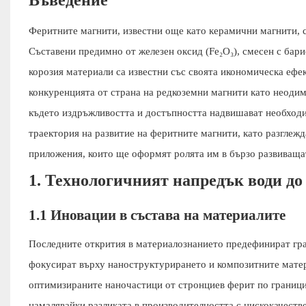
Феритните магнити, известни още като керамични магнити, с
Съставени предимно от железен оксид (Fe₂O₃), смесен с бари
корозия материали са известни със своята икономическа ефе
конкуренцията от страна на редкоземни магнити като неоди
където издръжливостта и достъпността надвишават необходи
траектория на развитие на феритните магнити, като разглеж
приложения, които ще оформят ролята им в бързо развиващат
1. Технологичният напредък води до
1.1 Иновации в състава на материалите
Последните открития в материалознанието предефинират гра
фокусират върху наноструктурирането и композитните матери
оптимизираните наночастици от стронциев ферит по граници
намалявайки разликата в производителността с нискокачеств