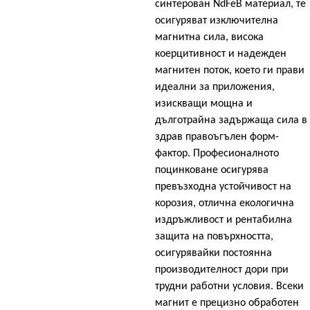
синтерован NdFeB материал, те
осигуряват изключителна
магнитна сила, висока
коерцитивност и надежден
магнитен поток, което ги прави
идеални за приложения,
изискващи мощна и
дълготрайна задържаща сила в
здрав правоъгълен форм-
фактор. Професионалното
поцинковане осигурява
превъзходна устойчивост на
корозия, отлична екологична
издръжливост и рентабилна
защита на повърхността,
осигурявайки постоянна
производителност дори при
трудни работни условия. Всеки
магнит е прецизно обработен