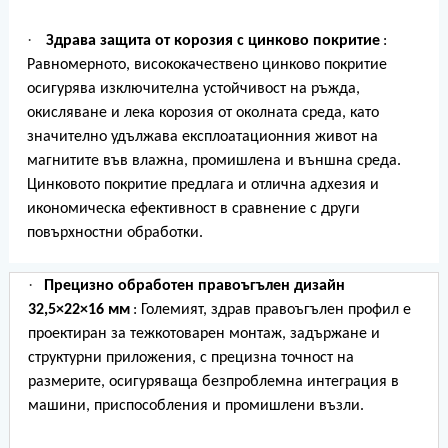
·
Здрава защита от корозия с цинково покритие
:
Равномерното, висококачествено цинково покритие
осигурява изключителна устойчивост на ръжда,
окисляване и лека корозия от околната среда, като
значително удължава експлоатационния живот на
магнитите във влажна, промишлена и външна среда.
Цинковото покритие предлага и отлична адхезия и
икономическа ефективност в сравнение с други
повърхностни обработки.
·
Прецизно обработен правоъгълен дизайн
32,5×22×16 мм
: Големият, здрав правоъгълен профил е
проектиран за тежкотоварен монтаж, задържане и
структурни приложения, с прецизна точност на
размерите, осигуряваща безпроблемна интеграция в
машини, приспособления и промишлени възли.