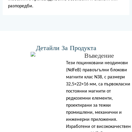
разпоредби.
Детайли За Продукта
Въведение
Тези поцинковани неодимови
(NdFeB) правоъгълни блокови
магнити клас N38, с размери
32,5×22×16 мм, са първокласни
постоянни магнити от
редкоземни елементи,
проектирани за тежки
промишлени, механични и
инженерни приложения.
Изработени от висококачествен