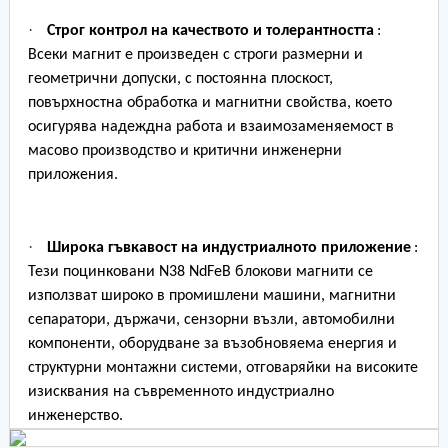
·
Строг контрол на качеството и толерантността
:
Всеки магнит е произведен с строги размерни и
геометрични допуски, с постоянна плоскост,
повърхностна обработка и магнитни свойства, което
осигурява надеждна работа и взаимозаменяемост в
масово производство и критични инженерни
приложения.
·
Широка гъвкавост на индустриалното приложение
:
Тези поцинковани N38 NdFeB блокови магнити се
използват широко в промишлени машини, магнитни
сепаратори, държачи, сензорни възли, автомобилни
компоненти, оборудване за възобновяема енергия и
структурни монтажни системи, отговаряйки на високите
изисквания на съвременното индустриално
инженерство.