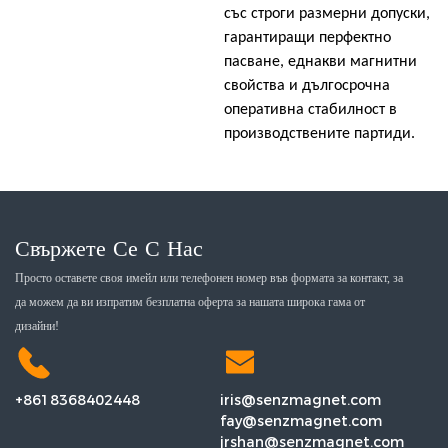
със строги размерни допуски,
гарантиращи перфектно
пасване, еднакви магнитни
свойства и дългосрочна
оперативна стабилност в
производствените партиди.
Свържете Се С Нас
Просто оставете своя имейл или телефонен номер във формата за контакт, за
да можем да ви изпратим безплатна оферта за нашата широка гама от
дизайни!
+8618368402448
iris@senzmagnet.com
fay@senzmagnet.com
jrshan@senzmagnet.com