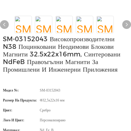
SM-03152043 Високопроизводителни
N38 Поцинковани Неодимови Блокови
Магнити 32.5x22x16mm, Синтеровани
NdFeB Правоъгълни Магнити За
Промишлени И Инженерни Приложения
Модел №:
SM-03152043
Размер На Продукта:
Ф32,5x22x16 мм
Цвят:
Сребро
Лого И Цвят:
Персонализирано
Материал:
Nd, Fe, B