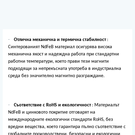
·
Отлична механична и термична стабилност
:
Синтерованият NdFeB материал осигурява висока
механична якост и надеждна работа при стандартни
работни температури, което прави тези магнити
подходящи за непрекъсната употреба в индустриална
среда без значително магнитно разграждане.
·
Съответствие с RoHS и екологичност
: Материалът
NdFeB и цинковото покритие отговарят на
международните екологични стандарти RoHS, без
вредни вещества, което гарантира пълно съответствие с
глобалните производствени, безопасни и екологични