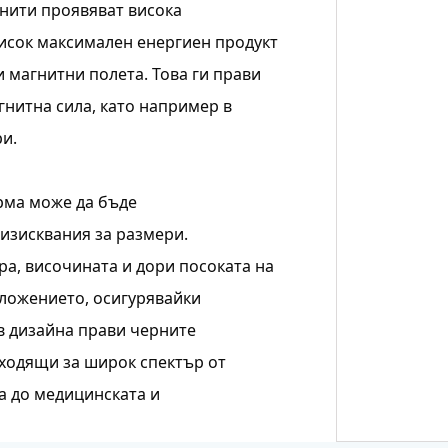
гнити проявяват висока
 висок максимален енергиен продукт
и магнитни полета. Това ги прави
нитна сила, като например в
и.
рма може да бъде
изисквания за размери.
а, височината и дори посоката на
иложението, осигурявайки
в дизайна прави черните
ходящи за широк спектър от
а до медицинската и