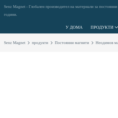
Senz Magnet - Глобален производител на материали за постоянни
години.
У ДОМА
ПРОДУКТИ
Senz Magnet
продукти
Постоянни магнити
Неодимов м