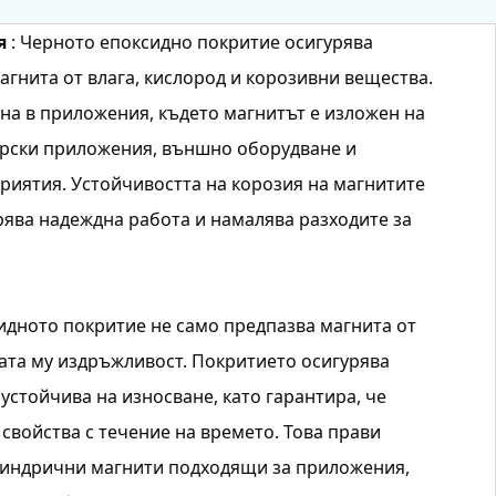
я
: Черното епоксидно покритие осигурява
агнита от влага, кислород и корозивни вещества.
жна в приложения, където магнитът е изложен на
орски приложения, външно оборудване и
иятия. Устойчивостта на корозия на магнитите
рява надеждна работа и намалява разходите за
сидното покритие не само предпазва магнита от
ата му издръжливост. Покритието осигурява
 устойчива на износване, като гарантира, че
свойства с течение на времето. Това прави
индрични магнити подходящи за приложения,