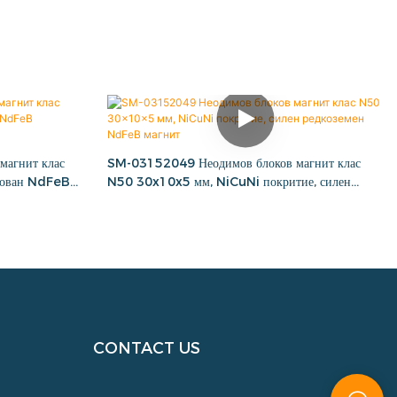
агнит клас
SM-03152049 Неодимов блоков магнит клас
кован NdFeB
N50 30x10x5 мм, NiCuNi покритие, силен
редкоземен NdFeB магнит
CONTACT US