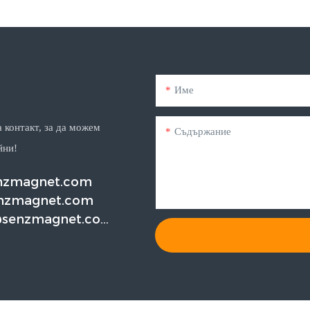
Име
 контакт, за да можем
Съдържание
йни!
enzmagnet.com
nzmagnet.com
@senzmagnet.co