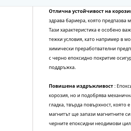
Отлична устойчивост на корози
здрава бариера, която предпазва м
Тази характеристика е особено ва
тежки условия, като например в м
химически преработвателни предпр
с черно епоксидно покритие осигу
поддръжка.
Повишена издръжливост
: Епок
корозия, но и подобрява механичн
гладка, твърда повърхност, която е
магнитът ще запази магнитните си 
черните епоксидни неодимови цил