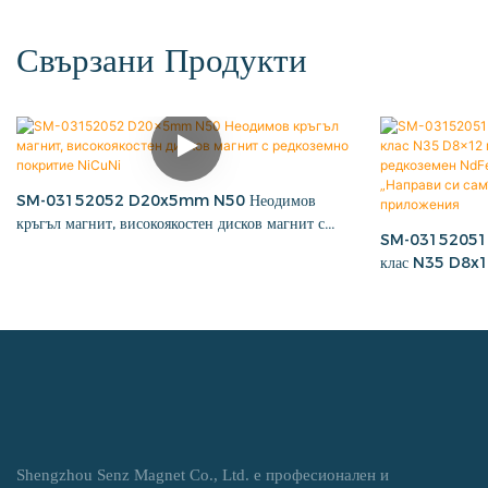
Свързани Продукти
SM-03152052 D20x5mm N50 Неодимов
кръгъл магнит, високоякостен дисков магнит с
SM-03152051 Н
редкоземно покритие NiCuNi
клас N35 D8x12
редкоземен NdF
„Направи си са
приложения
Shengzhou Senz Magnet Co., Ltd. е професионален и