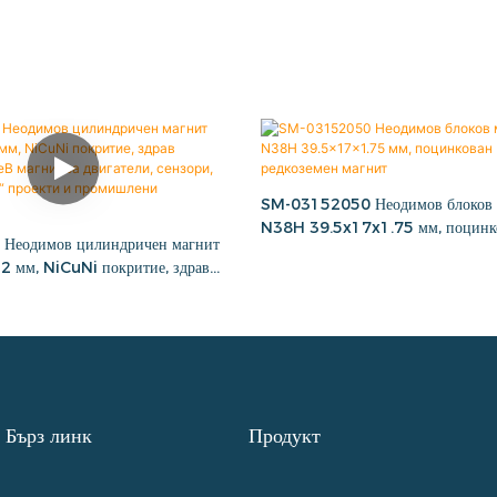
SM-03152050 Неодимов блоков м
N38H 39.5x17x1.75 мм, поцин
еодимов цилиндричен магнит
редкоземен магнит
 мм, NiCuNi покритие, здрав
eB магнит за двигатели, сензори,
м“ проекти и промишлени
Бърз линк
Продукт