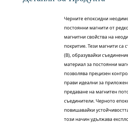
Черните епоксидни неодимо
постоянни магнити от редк
магнитни свойства на неод
покритие. Тези магнити са с
(B), образувайки съединени
материал за постоянни маг
позволява прецизен контрол
прави идеални за приложен
предаване на магнитен пото
съединители. Черното епок
повишавайки устойчивостта 
този начин удължава експл