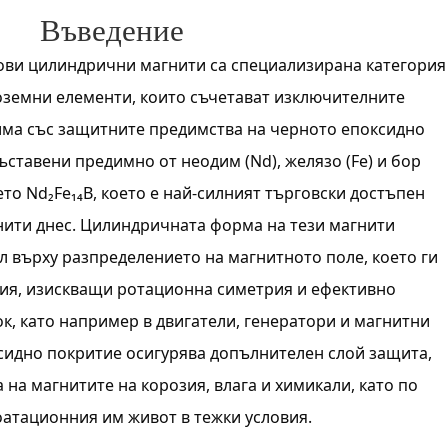
Въведение
ви цилиндрични магнити са специализирана категория
оземни елементи, които съчетават изключителните
има със защитните предимства на черното епоксидно
ъставени предимно от неодим (Nd), желязо (Fe) и бор
ето Nd₂Fe₁₄B, което е най-силният търговски достъпен
нити днес. Цилиндричната форма на тези магнити
 върху разпределението на магнитното поле, което ги
ия, изискващи ротационна симетрия и ефективно
к, като например в двигатели, генератори и магнитни
сидно покритие осигурява допълнителен слой защита,
на магнитите на корозия, влага и химикали, като по
оатационния им живот в тежки условия.