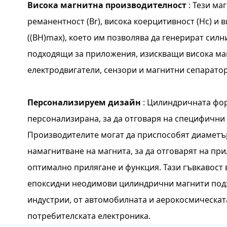
Висока магнитна производителност
: Тези ма
реманентност (Br), висока коерцитивност (Hc) и
((BH)max), което им позволява да генерират силн
подходящи за приложения, изискващи висока маг
електродвигатели, сензори и магнитни сепаратор
Персонализируем дизайн
: Цилиндричната фо
персонализирана, за да отговаря на специфични 
Производителите могат да приспособят диаметър
намагнитване на магнита, за да отговарят на пр
оптимално прилягане и функция. Тази гъвкавост 
епоксидни неодимови цилиндрични магнити под
индустрии, от автомобилната и аерокосмическат
потребителската електроника.