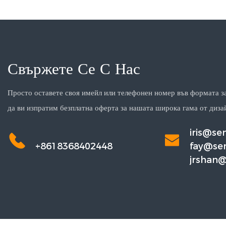
Свържете Се С Нас
Просто оставете своя имейл или телефонен номер във формата за
да ви изпратим безплатна оферта за нашата широка гама от диза
iris@s
+8618368402448
fay@se
jrshan
m