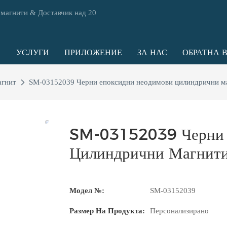
 магнити & Доставчик над 20
УСЛУГИ
ПРИЛОЖЕНИЕ
ЗА НАС
ОБРАТНА 
агнит
SM-03152039 Черни епоксидни неодимови цилиндрични м
SM-03152039 Черни 
Цилиндрични Магнит
Модел №:
SM-03152039
Размер На Продукта:
Персонализирано