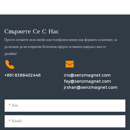
Свържете Се С Нас
Просто оставете своя имейл или телефонен номер във формата за контакт, за
да можем да ви изпратим безплатна оферта за нашата широка гама от
дизайни!
+8618368402448
iris@senzmagnet.com
fay@senzmagnet.com
jrshan@senzmagnet.com
Име
Имейл