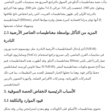
بدأت حصة مغناطيسات ألنكو في السوق بالتراجع السريع بعد سبعينيات القرن الماضي.
وبحلول عام 1985، انخفضت إلى 6%، ثم إلى 1.8% بحلول عام 2000. ويعود هذا التراجع
بالدرجة الأولى إلى ظهور مغناطيسات الفريت، التي رغم انخفاض ناتج طاقتها
المغناطيسية (BHmax)، إلا أنها توفر مزايا اقتصادية كبيرة بفضل وفرة موادها الخام
وسهولة عمليات تصنيعها.
2.3 المزيد من التآكل بواسطة مغناطيسات العناصر الأرضية
النادرة
أدى إدخال المغناطيسات الأرضية النادرة، مثل نيوديميوم-حديد-بورون (NdFeB)
وساماريوم-كوبالت (SmCo)، في ثمانينيات القرن الماضي، إلى تسريع تراجع استخدام
مغناطيسات ألنكو. وقد أظهرت هذه المغناطيسات قيم BHmax أعلى بكثير (تصل إلى
50 ميغا غاوس أورستد لمغناطيس NdFeB)، مما أتاح تصنيع مكونات مغناطيسية أصغر
حجمًا وأكثر قوة. وهذا ما جعلها الخيار المفضل للعديد من التطبيقات، بما في ذلك
المحركات الكهربائية، ومحركات الأقراص الصلبة، وأجهزة التصوير بالرنين
المغناطيسي.
3. الأسباب الرئيسية لانخفاض الحصة السوقية
3.1 قيود الموارد والتكلفة
تحتوي مغناطيسات الألنيكو على الكوبالت، وهو معدن استراتيجي ونادر. وقد شكل