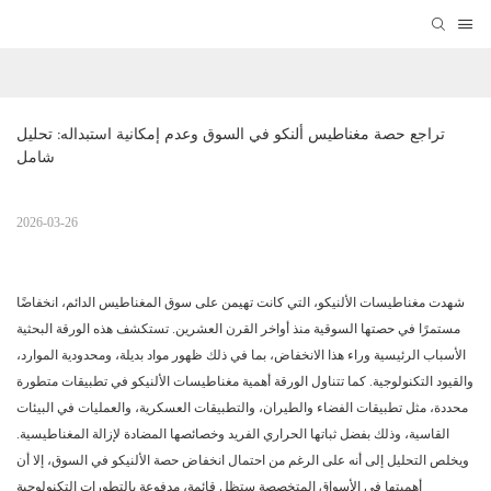
تراجع حصة مغناطيس ألنكو في السوق وعدم إمكانية استبداله: تحليل 
شامل
2026-03-26
شهدت مغناطيسات الألنيكو، التي كانت تهيمن على سوق المغناطيس الدائم، انخفاضًا
مستمرًا في حصتها السوقية منذ أواخر القرن العشرين. تستكشف هذه الورقة البحثية
الأسباب الرئيسية وراء هذا الانخفاض، بما في ذلك ظهور مواد بديلة، ومحدودية الموارد،
والقيود التكنولوجية. كما تتناول الورقة أهمية مغناطيسات الألنيكو في تطبيقات متطورة
محددة، مثل تطبيقات الفضاء والطيران، والتطبيقات العسكرية، والعمليات في البيئات
القاسية، وذلك بفضل ثباتها الحراري الفريد وخصائصها المضادة لإزالة المغناطيسية.
ويخلص التحليل إلى أنه على الرغم من احتمال انخفاض حصة الألنيكو في السوق، إلا أن
أهميتها في الأسواق المتخصصة ستظل قائمة، مدفوعة بالتطورات التكنولوجية