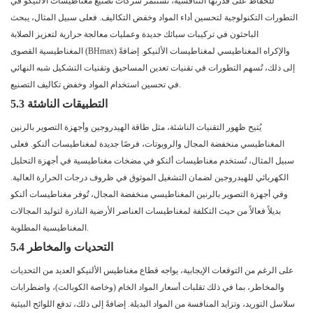
للحفاظ على قدرتها التنافسية، تستثمر شركات تصنيع مغناطيسات الألنيكو في
التطورات التكنولوجية لتحسين أداء المواد وخفض التكاليف. فعلى سبيل المثال، يبحث
الباحثون في تركيبات سبائك جديدة وعمليات معالجة حرارية لتعزيز الصلابة
المغناطيسية القصوى (BHmax) والإكراه المغناطيسي لمغناطيسات الألنيكو. إضافةً
إلى ذلك، تُسهم التطورات في تقنيات تعدين المساحيق وتقنيات التشكيل شبه النهائي
في تحسين استخدام المواد وخفض تكاليف التصنيع.
5.3 التطبيقات الناشئة
يُتيح ظهور التقنيات الناشئة، مثل طاقة الهيدروجين وأجهزة التصوير بالرنين
المغناطيسي منخفضة المجال والروبوتات، فرصًا جديدة لمغناطيسات ألنكو. فعلى
سبيل المثال، تُستخدم مغناطيسات ألنكو في مضخات مغناطيسية في أجهزة التحليل
الكهربائي للهيدروجين لضمان التشغيل الموثوق في ظروف درجات الحرارة العالية.
وفي أجهزة التصوير بالرنين المغناطيسي منخفضة المجال، تُوفر مغناطيسات ألنكو
بديلاً فعالاً من حيث التكلفة لمغناطيسات العناصر الأرضية النادرة لتوليد المجالات
المغناطيسية المطلوبة.
5.4 التحديات والمخاطر
على الرغم من التوقعات الإيجابية، يواجه قطاع مغناطيس الألنيكو العديد من التحديات
والمخاطر، بما في ذلك تقلبات أسعار المواد الخام (وخاصة الكوبالت)، واضطرابات
سلاسل التوريد، وتزايد المنافسة من المواد البديلة. إضافةً إلى ذلك، تدفع اللوائح البيئية