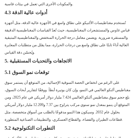
والمكونات الأخرى التي تعمل في بيئات قاسية.
4.3 أدوات عالية الدقة
تُستخدم مغناطيسات الألنيكو على نطاق واسع في الأجهزة عالية الدقة، مثل أجهزة
قياس غاوس والمستشعرات المغناطيسية، حيث تُعدّ القياسات المغناطيسية الدقيقة
والمستقرة ضرورية. ويضمن معامل درجة الحرارة المنخفض والمغناطيسية المتبقية
العالية أداءً ثابتًا على نطاق واسع من درجات الحرارة، مما يقلل من متطلبات المعايرة
ويُحسّن دقة القياس.
5. الاتجاهات والتحديات المستقبلية
5.1 توقعات نمو السوق
على الرغم من انخفاض الحصة السوقية الإجمالية، من المتوقع أن يستمر سوق
مغناطيس ألنكو العالمي في النمو، وإن كان بوتيرة أبطأ. ووفقًا لتقارير أبحاث السوق،
بلغ حجم سوق مغناطيس ألنكو العالمي
7.424 مليار دولار أمريكي في عام 2025، ومن
المتوقع أن ينمو بمعدل نمو سنوي مركب يتراوح بين 7.37
و12.209 مليار دولار أمريكي
بحلول عام 2032. وسيكون هذا النمو مدفوعًا بالطلب من أسواق متخصصة، مثل
قطاعات الطيران والفضاء، والقطاع العسكري، والتطبيقات الصناعية المتطورة.
5.2 التطورات التكنولوجية