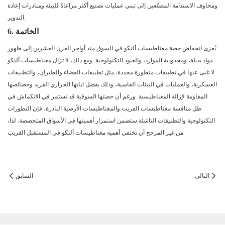
ومخاوف الاستدامة المصنّعين إلى تبني عمليات تصنيع أكثر مراعاةً للبيئة ومبادرات إعادة
التدوير.
6. الخاتمة
يُعزى انخفاض حصة مغناطيسات ألنكو في السوق منذ أواخر القرن العشرين إلى ظهور
مواد بديلة، ومحدودية الموارد، والقيود التكنولوجية. ومع ذلك، لا تزال مغناطيسات ألنكو
لا غنى عنها في تطبيقات متطورة محددة، مثل تطبيقات الفضاء والطيران، والتطبيقات
العسكرية، والعمليات في البيئات القاسية، وذلك بفضل ثباتها الحراري الفريد وخصائصها
المقاومة لإزالة المغناطيسية. ورغم أن حصتها السوقية قد تستمر في الانكماش في
ظل منافسة مغناطيسات الفريت والمغناطيسات الأرضية النادرة، فإن التطورات
التكنولوجية والتطبيقات الناشئة ستضمن استمرار أهميتها في الأسواق المتخصصة. لذا،
من غير المرجح أن تختفي أهمية مغناطيسات ألنكو في المستقبل القريب.
التالي
السابق