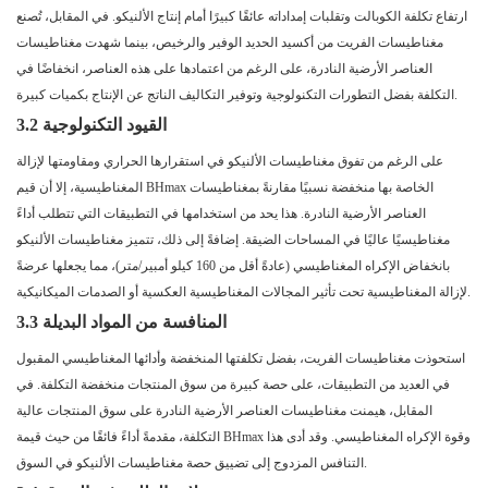
ارتفاع تكلفة الكوبالت وتقلبات إمداداته عائقًا كبيرًا أمام إنتاج الألنيكو. في المقابل، تُصنع
مغناطيسات الفريت من أكسيد الحديد الوفير والرخيص، بينما شهدت مغناطيسات
العناصر الأرضية النادرة، على الرغم من اعتمادها على هذه العناصر، انخفاضًا في
التكلفة بفضل التطورات التكنولوجية وتوفير التكاليف الناتج عن الإنتاج بكميات كبيرة.
3.2 القيود التكنولوجية
على الرغم من تفوق مغناطيسات الألنيكو في استقرارها الحراري ومقاومتها لإزالة
المغناطيسية، إلا أن قيم BHmax الخاصة بها منخفضة نسبيًا مقارنةً بمغناطيسات
العناصر الأرضية النادرة. هذا يحد من استخدامها في التطبيقات التي تتطلب أداءً
مغناطيسيًا عاليًا في المساحات الضيقة. إضافةً إلى ذلك، تتميز مغناطيسات الألنيكو
بانخفاض الإكراه المغناطيسي (عادةً أقل من 160 كيلو أمبير/متر)، مما يجعلها عرضةً
لإزالة المغناطيسية تحت تأثير المجالات المغناطيسية العكسية أو الصدمات الميكانيكية.
3.3 المنافسة من المواد البديلة
استحوذت مغناطيسات الفريت، بفضل تكلفتها المنخفضة وأدائها المغناطيسي المقبول
في العديد من التطبيقات، على حصة كبيرة من سوق المنتجات منخفضة التكلفة. في
المقابل، هيمنت مغناطيسات العناصر الأرضية النادرة على سوق المنتجات عالية
التكلفة، مقدمةً أداءً فائقًا من حيث قيمة BHmax وقوة الإكراه المغناطيسي. وقد أدى هذا
التنافس المزدوج إلى تضييق حصة مغناطيسات الألنيكو في السوق.