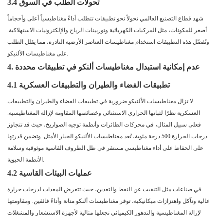
3.4 تحولات الطلب في السوق
شهد قطاع التصنيع العالمي تحولاً نحو تطبيقات تتطلب أداءً مغناطيسياً أعلى وأحجاماً
أصغر للمكونات، مثل المركبات الكهربائية وتوربينات الرياح والإلكترونيات الاستهلاكية.
وتُفضّل هذه التطبيقات استخدام مغناطيسات العناصر الأرضية النادرة، مما يقلل الطلب
على مغناطيسات الألنيكو.
4. عدم إمكانية استبدال مغناطيسات ألنكو في تطبيقات محددة
4.1 تطبيقات الفضاء والطيران والتطبيقات العسكرية
لا تزال مغناطيسات الألنيكو ضرورية في تطبيقات الفضاء والطيران والتطبيقات
العسكرية نظرًا لثباتها الحراري الاستثنائي وخصائصها المقاومة لإزالة المغناطيسية.
فعلى سبيل المثال، في محركات الطائرات وأنظمة توجيه الصواريخ، حيث قد تتجاوز
درجات الحرارة 500 درجة مئوية، تُعد مغناطيسات الألنيكو الخيار الأمثل. وتضمن قدرتها
على الحفاظ على أداء مغناطيسي مستقر في ظل الظروف القاسية موثوقية وسلامة
الأنظمة الحيوية.
4.2 عمليات البيئات القاسية
في صناعات مثل التنقيب عن النفط والتعدين، حيث تتعرض المعدات لدرجات حرارة
عالية وتآكل واهتزازات ميكانيكية، توفر مغناطيسات ألنكو متانة وأداءً فائقين. ومقاومتها
لإزالة المغناطيسية والتدهور الكيميائي تجعلها مثالية لأجهزة الاستشعار والمشغلات