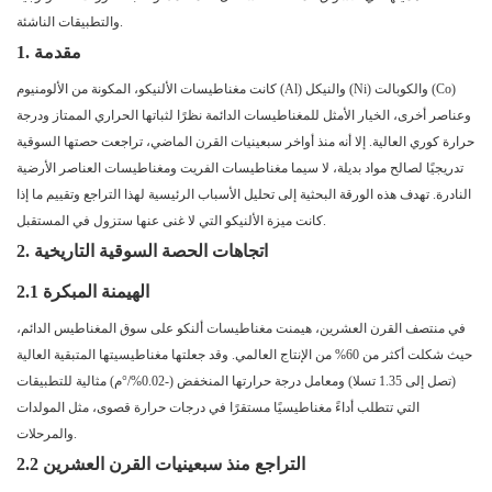
والتطبيقات الناشئة.
1. مقدمة
كانت مغناطيسات الألنيكو، المكونة من الألومنيوم (Al) والنيكل (Ni) والكوبالت (Co)
وعناصر أخرى، الخيار الأمثل للمغناطيسات الدائمة نظرًا لثباتها الحراري الممتاز ودرجة
حرارة كوري العالية. إلا أنه منذ أواخر سبعينيات القرن الماضي، تراجعت حصتها السوقية
تدريجيًا لصالح مواد بديلة، لا سيما مغناطيسات الفريت ومغناطيسات العناصر الأرضية
النادرة. تهدف هذه الورقة البحثية إلى تحليل الأسباب الرئيسية لهذا التراجع وتقييم ما إذا
كانت ميزة الألنيكو التي لا غنى عنها ستزول في المستقبل.
2. اتجاهات الحصة السوقية التاريخية
2.1 الهيمنة المبكرة
في منتصف القرن العشرين، هيمنت مغناطيسات ألنكو على سوق المغناطيس الدائم،
حيث شكلت أكثر من 60% من الإنتاج العالمي. وقد جعلتها مغناطيسيتها المتبقية العالية
(تصل إلى 1.35 تسلا) ومعامل درجة حرارتها المنخفض (-0.02%/°م) مثالية للتطبيقات
التي تتطلب أداءً مغناطيسيًا مستقرًا في درجات حرارة قصوى، مثل المولدات
والمرحلات.
2.2 التراجع منذ سبعينيات القرن العشرين