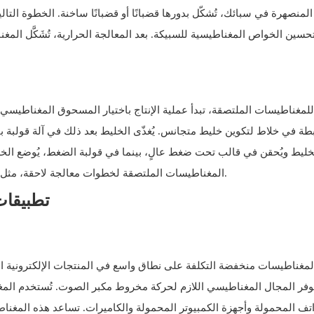
المنصهرة في سبائك، تُشكّل بدورها قضبانًا أو قضبانًا ساخنة. الخطوة الت
لتحسين الخواص المغناطيسية للسبيكة. بعد المعالجة الحرارية، تُشَكَّل 
للمغناطيسات الملتصقة، تبدأ عملية الإنتاج باختيار المسحوق المغناطيسي
بطة في خلاط لتكوين خليط متجانس. يُغذّى الخليط بعد ذلك في آلة قولبة 
لخليط ويُحقن في قالب تحت ضغط عالٍ، بينما في قولبة الضغط، يُوضع الخ
المغناطيسات الملتصقة لخطوات معالجة لاحقة، مثل إزالة المغناطيسية (إن لزم الأمر)، ومعالجة السطح، وفحص الجودة.
4. تطبيق
لمغناطيسات منخفضة التكلفة على نطاق واسع في المنتجات الإلكترونية ا
فر المجال المغناطيسي اللازم لحركة مخروط مكبر الصوت. تُستخدم الم
اتف المحمولة وأجهزة الكمبيوتر المحمولة والكاميرات. تساعد هذه المغنا