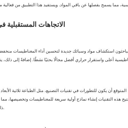
ية، مما يسمح بفصلها عن باقي المواد. ويستفيد هذا التطبيق من فعالية 
5. الاتجاهات المستقبلية
باحثون استكشاف مواد وسبائك جديدة لتحسين أداء المغناطيسات منخفضة ال
يسية أعلى واستقرار حراري أفضل مجالًا بحثيًا نشطًا. إضافةً إلى ذلك، يتز
المتوقع أن يكون للتطورات في تقنيات التصنيع، مثل الطباعة ثلاثية الأبعاد
تتيح هذه التقنيات إنشاء نماذج أولية سريعة للمغناطيسات وتخصيصها، مما ي
ذات هياكل داخلية معقدة، مما يُحسّن من أدائها المغناطيسي وكفاءتها.