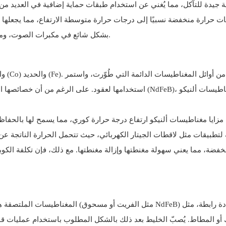
ة جيدة للتآكل، مما يُغني عن استخدام طبقات حماية إضافية في العديد من
ت حرارة منخفضة نسبيًا إلى درجات حرارة متوسطة الارتفاع، مما يجعلها
بشكل شائع في مكبرات الصوت، ومغناطيسات الثلاجات، والمحركات الصغيرة، والفواصل المغناطيسية.
استخدامها لعقود. على الرغم من أن خصائصها المغناطيسية ليس
مزايا مغناطيسات ألنيكو ارتفاع درجة حرارة كوري، مما يسمح لها بالحفا
لتطبيقات مثل لاقطات الجيتار الكهربائي، حيث تتحمل الحرارة الناتجة عن
خفضة، مما يعني سهولة مغنطتها وإزالة مغنطتها. مع ذلك، فإن تكلفة الكوبال
المغناطيسات الملتصقة هي نوع من الم
 أو المطاط. يُصبّ الخليط بعد ذلك بالشكل المطلوب باستخدام عمليات قول