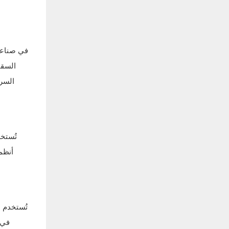
في صناعة 
السقف
السر
تُستخ
أنظم
تُستخدم 
في 