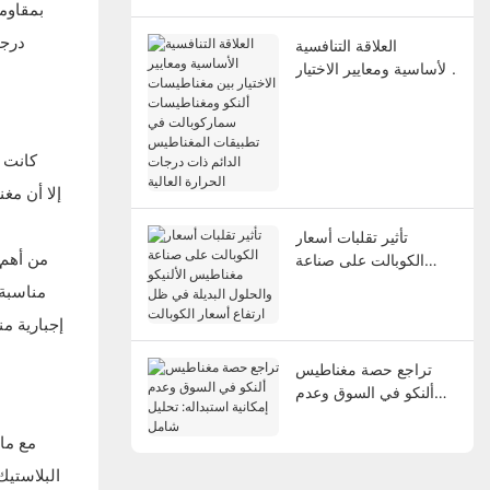
بمقاوم
منهما
درجا
العلاقة التنافسية
الأساسية ومعايير الاختيار
بين مغناطيسات ألنكو
ومغناطيسات
سماركوبالت في تطبيقات
المغناطيس الدائم ذات
درجات الحرارة العالية
تأثير تقلبات أسعار
من أهم 
الكوبالت على صناعة
مغناطيس الألنيكو
مناسبة 
والحلول البديلة في ظل
إجبارية من
ارتفاع أسعار الكوبالت
تراجع حصة مغناطيس
ألنكو في السوق وعدم
إمكانية استبداله: تحليل
شامل
البلاستيك