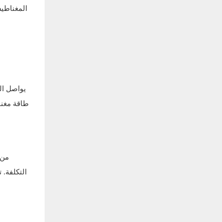
المغناطيس
يواصل ال
طاقة مغناط
من 
التكلفة. 