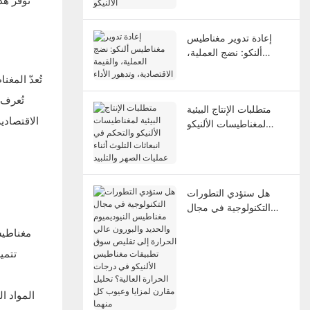
تُوفّر ه
الألنيكو
إعادة تدوير مغناطيس
ألنكو: نضج العملية،
والقيمة الاقتصادية،
تُعدّ المغ
وتدهور الأداء
متطلبات الإنتاج البيئية
الاقتصادي
لمغناطيسات الألنيكو
والتحكم في انبعاثات
التلوث أثناء عمليات الصهر
والتلبيد
هل ستؤدي التطورات
التكنولوجية في مجال
مغناطيس النيوديميوم
مغناطيس
والحديد والبورون عالي
الحرارة إلى تقليص سوق
تطبيقات مغناطيس
الألنيكو في درجات
الحرارة العالية؟ تحليل
المواد ا
مقارن لمزايا وعيوب كل