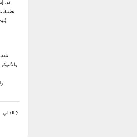
تطبيقات
يُتي
تلعب
والألنيكو
والمستدامة، من المتوقع أن تجد المغناطيسات منخفضة التكلفة تطبيقات أكثر في المستقبل، مما يُسهم في تطوير مختلف الصناعات والتقنيات.
التالي