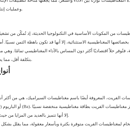
ذه المغناطيسات توازنًا بين الأداء والسعر، مما يجعلها مُتاحةً لتطبيقات ال
وعمليات إنتاجها، وتطبيقاتها المتنوعة، والاتجاهات الناشئة التي تُشكّل مستقبلها.
ناطيسات من المكونات الأساسية في التكنولوجيا الحديثة، إذ تُمكّن من تشغ
ة، فتُوفر حلاً اقتصاديًا أكثر دون المساس بالأداء المغناطيسي تمامًا. وه
بتكلفة أقل، مما يجعلها جذابة للغاية للإنتاج واسع النطاق والمشاريع الحساسة للتكلفة.
2. أ
ات الفريت، المعروفة أيضًا باسم مغناطيسات السيراميك، هي من أكثر أنو
مقارنةً بمغناطيسات العناصر الأرضية النادرة مثل NdFeB، إلا أنها تتميز بالعديد من المزايا من حيث التكلفة.
لخام لمغناطيسات الفريت متوفرة بكثرة وبأسعار معقولة، مما يقلل بشكل كب