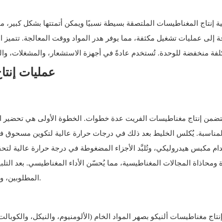
لية إنتاج المغناطيسات الملتصقة بسيطة نسبيًا ويمكن أتمتتها بشكل كبير، م
ة إلى عمليات تشغيل مكثفة، مما يوفر هدر المواد ووقت المعالجة. تتميز ال
3. عمليات إن
يتضمن إنتاج مغناطيسات الفريت عدة خطوات. الخطوة الأولى هي تحضير الم
لمناسبة. يُكلس الخليط بعد ذلك في درجات حرارة عالية لتكوين مسحوق 
ام مكبس هيدروليكي، وتُلبَّد الأجزاء المضغوطة في درجة حرارة عالية لتحق
ة ومحاذاة المجالات المغناطيسية، مما يُحسّن الأداء المغناطيسي. بعد ال
المطلوبين، وفي بعض الحالات، يُمكن طلاؤها بطبقة واقية لتعزيز مقاومتها للتآكل.
إنتاج مغناطيسات ألنيكو بصهر المواد الخام (الألومنيوم، والنيكل، والكوبا