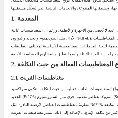
إنتاج الضخم. تتناول هذه المقالة أنواع المغناطيسات منخفضة التكلفة،
1. المقدمة
يل عدد لا يُحصى من الأجهزة والأنظمة. ورغم أن المغناطيسات عالية
الأداء، مثل النيوديميوم والحديد والبورون (NdFeB)، تُعرف بخصائصها المغناطيسية الاستثنائية، إلا أنها قد تكون باهظة الثمن نسبيًا. أما المغناطيسات
ي مصممة لتلبية المتطلبات المغناطيسية الأساسية لمختلف التطبيقات
نواع المغناطيسات الفعالة من حيث التكلفة
2.1 مغناطيسات الفريت
اع المغناطيسات الدائمة فعالية من حيث التكلفة. تتكون من أكسيد
الحديد (Fe2O3) ممزوجًا بعناصر معدنية أخرى مثل السترونشيوم (Sr) أو الباريوم (Ba). تتميز مغناطيسات الفريت بطاقة مغناطيسية منخفضة نسبيًا
ير من تكلفة الإنتاج. بالإضافة إلى ذلك، تتميز مغناطيسات الفريت