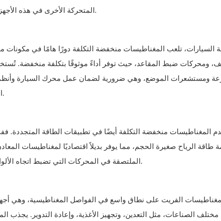
المتحركة الأخرى في هذه الأجهزة، مما يوفر حلاً اقتصاديًا يلبي متطلباتها المصغّرة ومنخفضة الطاقة.
السيارات، تلعب المغناطيسات منخفضة التكلفة دورًا هامًا في مكونات مخ
، ومحركات ضبط المقاعد، حيث توفر أداءً موثوقًا بتكلفة منخفضة. تُس
عة ومستشعرات الموضع، وهي ضرورية لضمان عمل محرك السيارة وأنظمة 
التطبيقات عالية الحرارة، مثل أنظمة الإشعال في المركبات القديمة.
دم المغناطيسات منخفضة التكلفة أيضًا في تطبيقات الطاقة المتجددة. ف
ة طاقة الرياح صغيرة الحجم، مما يوفر بديلاً اقتصاديًا لمغناطيسات المعاد
الملتصقة في المحركات التي تضبط اتجاه الألواح الشمسية لتتبع حركة الشمس، مما يزيد من كفاءة التقاط الطاقة.
مغناطيسات الفريت على نطاق واسع في الفواصل المغناطيسية، وهي أجهزة
مختلف الصناعات، مثل التعدين، وتجهيز الأغذية، وإعادة التدوير. يجذب 