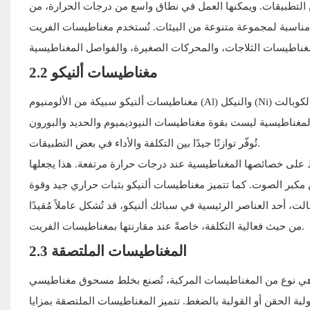
 التطبيقات. ويمكنها العمل في نطاق واسع من درجات الحرارة، من
 مناسبة لمجموعة متنوعة من البيئات. تُستخدم مغناطيسات الفريت
2.2 مغناطيسات ألنيكو
مغناطيسات ألنيكو سبيكة من الألومنيوم (Al) والنيكل (Ni) والكوبالت (Co) والحديد (Fe). كانت من أوائل المغناطيسات الدائمة التي طُوّرت، واستمر
ت بقوة مغناطيسات النيوديميوم والحديد والبورون (NdFeB)، إلا أن مغناطيسات ألنيكو
تُوفّر توازنًا جيدًا بين التكلفة والأداء في بعض التطبيقات.
ظ على خصائصها المغناطيسية عند درجات حرارة مرتفعة. هذا يجعلها
 مكبر الصوت. كما تتميز مغناطيسات ألنيكو بثبات حراري جيد وقوة
ت، أحد العناصر الرئيسية في سبائك ألنيكو، قد تُشكل عاملاً مُقيدًا
من حيث فعالية التكلفة، خاصةً عند مقارنتها بمغناطيسات الفريت.
2.3 المغناطيسات الملتصقة
غناطيسات المركبة، تُصنع بخلط مسحوق مغناطيسي (مثل الفريت أو مسحوق NdFeB) مع مادة رابطة، مثل
بة الحقن أو القولبة بالضغط. تتميز المغناطيسات الملتصقة بمزايا