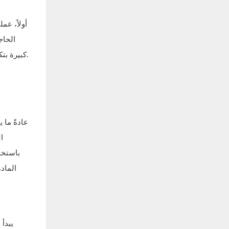
أولاً، عم
الحاج
كبيرة بتكلفة منخفضة للوحدة. تُستخدم عادةً في أجهزة الاستشعار، والمشغلات، والمحركات الصغيرة في الإلكترونيات الاستهلاكية وتطبيقات السيارات.
عادةً ما 
ا
باستخد
الماد
يبدأ 